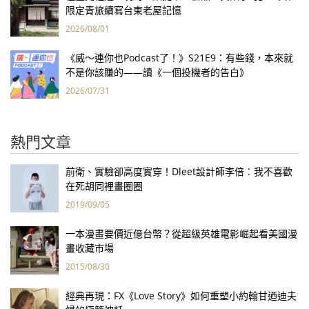
限定青旅續寫台東老屋記憶
2026/08/01
《威～連你也Podcast了！》S21E9：有些錢，本來就
不是你該賺的——讀《一個投機者的告白》
2026/07/31
熱門文章
前衛、實驗卻高度實穿！Dleet設計師李倍︰我不喜歡
在死胡同裡畫圈圈
2019/09/05
一本漫畫要價近億台幣？從超級英雄電影崛起看美國漫
畫收藏市場
2015/08/30
經典再現：FX《Love Story》如何重塑小約翰甘迺迪夫