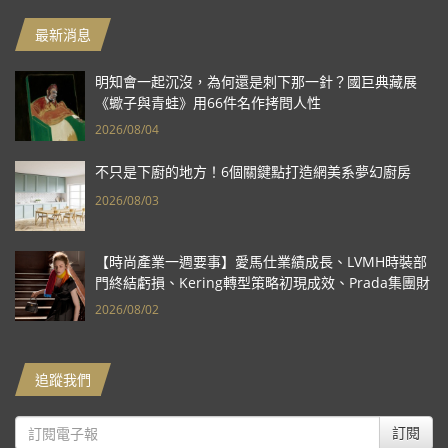
最新消息
明知會一起沉沒，為何還是刺下那一針？國巨典藏展
《蠍子與青蛙》用66件名作拷問人性
2026/08/04
不只是下廚的地方！6個關鍵點打造網美系夢幻廚房
2026/08/03
【時尚產業一週要事】愛馬仕業績成長、LVMH時裝部
門終結虧損、Kering轉型策略初現成效、Prada集團財
報亮眼
2026/08/02
追蹤我們
訂閱