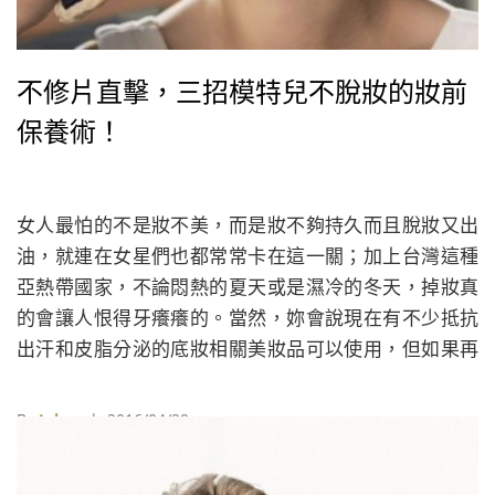
不修片直擊，三招模特兒不脫妝的妝前
保養術！
女人最怕的不是妝不美，而是妝不夠持久而且脫妝又出
油，就連在女星們也都常常卡在這一關；加上台灣這種
亞熱帶國家，不論悶熱的夏天或是濕冷的冬天，掉妝真
的會讓人恨得牙癢癢的。當然，妳會說現在有不少抵抗
出汗和皮脂分泌的底妝相關美妝品可以使用，但如果再
勤勞點，把「妝前保養」這道程序做好，化起妝來就事
半功倍，不僅讓妳擁有妝感透亮、服貼、也能維持久又
By
Juksy
| 2016/04/29
不脫妝的需求。