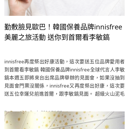
勤敷臉見歐巴！韓國保養品牌innisfree
美麗之旅活動 送你到首爾看李敏鎬
innisfree再度祭出好康活動，這次要送五位品牌愛用者
到首爾看李敏鎬 韓國保養品牌innisfree全球代言人李敏
鎬本週五即將來台出席品牌舉辦的見面會，如果沒抽到
見面會門票沒關係，innisfree又再度祭出好康，這次要
送五位幸運兒前進首爾，跟李敏鎬見面。 超級火山泥毛
孔潔淨面膜是innisfree的明星商品，囊括柯夢波丹、
GQ、 MINA各地多達22項全球美妝大獎 只要在7月1日
By
BeautiMode
| 2014/06/30
至7月31日期間，購買「超級火山泥毛孔潔淨面膜」或
「濟州島火山泥毛孔潔淨面膜」，除了可獲得「濟州島