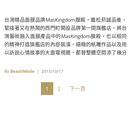
台灣精品面膜品牌MasKingdom膜殿，繼松菸誠品後，
緊接著又在熱鬧的西門町開設品牌第一間旗艦店。將台
灣藝術融入面膜產品中的MasKingdom膜殿，也以相同
的精神打造旗艦店的內部裝潢，細緻的紙雕作品以及用
以訴說心情故事的大面電視牆，都替整體空間添了幾分
奇幻的氛圍。為慶祝西門武昌旗艦店開幕，截至本月底
前，全系列商品提供給愛美的女性買一送一的獨家優
By
BeautiMode
| 2013/10/17
惠，還沒見識過「藝術面膜」的神秘面紗，可以利用假
日空檔一睹品牌用心呈現的精緻面貌。 《MasKingdom
1
2
下一頁
膜殿》西門旗艦店，位於武昌街二段6號。 照片與資料
來源：十藝生技 延伸閱讀： 最重情「藝」的