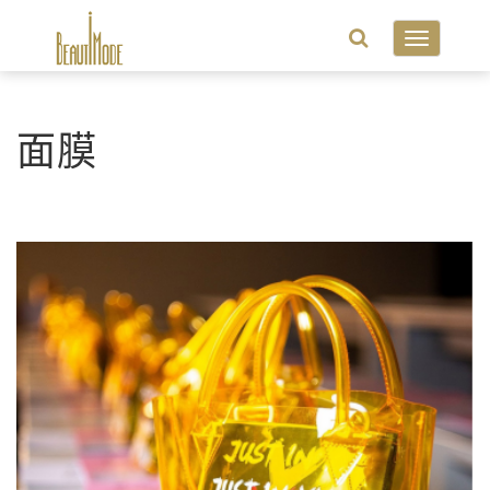
Toggle
navigatio
面膜