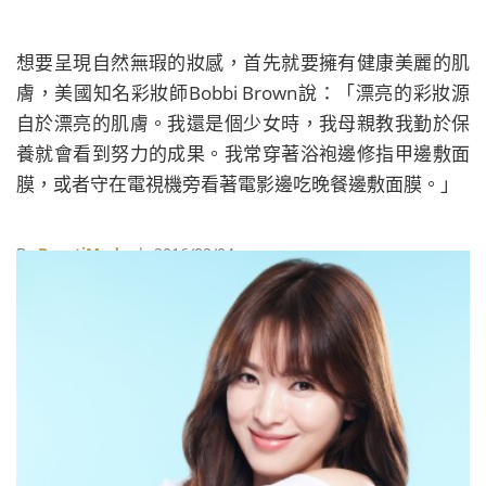
想要呈現自然無瑕的妝感，首先就要擁有健康美麗的肌
膚，美國知名彩妝師Bobbi Brown說：「漂亮的彩妝源
自於漂亮的肌膚。我還是個少女時，我母親教我勤於保
養就會看到努力的成果。我常穿著浴袍邊修指甲邊敷面
膜，或者守在電視機旁看著電影邊吃晚餐邊敷面膜。」
By
BeautiMode
| 2016/02/04