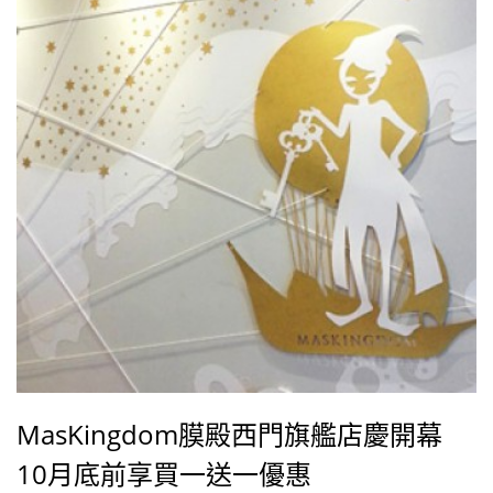
火山泥毛孔調理組(3件組)」，還可拿到一張刮刮卡，在
活動官網中輸入刮刮卡上的幸運號碼後，就取得了參加
「innisfree Beauty Tour」য়
MasKingdom膜殿西門旗艦店慶開幕
10月底前享買一送一優惠