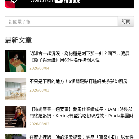
訂閱
最新文章
明知會一起沉沒，為何還是刺下那一針？國巨典藏展
《蠍子與青蛙》用66件名作拷問人性
2026/08/04
不只是下廚的地方！6個關鍵點打造網美系夢幻廚房
2026/08/03
【時尚產業一週要事】愛馬仕業績成長、LVMH時裝部
門終結虧損、Kering轉型策略初現成效、Prada集團財
報亮眼
2026/08/02
在歷史裡過一晚的溫柔提案：雲品「寶桑小町」以女性