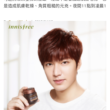
是造成肌膚乾燥、角質粗糙的元兇。夜間11點到凌晨1
點是肌膚修護的黃金時段，擁有15年睡眠美容研究經驗
的韓國美妝品牌LANEIGE蘭芝發現，影響肌膚修復的關
By
BeautiMode
| 2015/04/15
鍵並非僅止於睡眠時數，更重要的是睡眠品質，良好的
睡眠品質能使肌膚在夜間充分滋潤、淨化並舒緩疲憊，
而好的睡眠保養更能促進優質睡眠，讓美容覺事半功
倍。善用香氛及晚安面膜 加成美容ළ