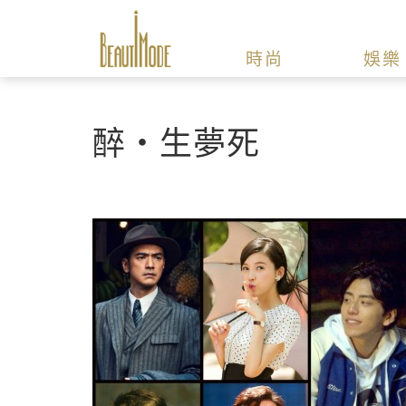
時尚
娛樂
醉‧生夢死