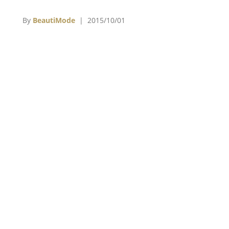
名
最佳造型設計等；其中擔任女主角的舒淇今年則
》
是她6度角逐影后殊榮，她將面對《華麗上班
By
BeautiMode
| 2015/10/01
隱
族》的張艾嘉、《山河故人》趙濤、《百日告
被
別》林嘉欣和獲首度入圍女主角的《我的少女時
代》宋芸樺。