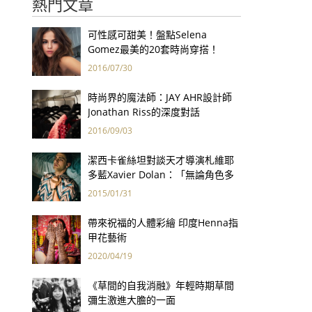
熱門文章
可性感可甜美！盤點Selena
Gomez最美的20套時尚穿搭！
2016/07/30
時尚界的魔法師：JAY AHR設計師
Jonathan Riss的深度對話
2016/09/03
潔西卡雀絲坦對談天才導演札維耶
多藍Xavier Dolan：「無論角色多
麼邊緣化，對我來說，當他們開
2015/01/31
口，說的都是我心裡的話。」
帶來祝福的人體彩繪 印度Henna指
甲花藝術
2020/04/19
《草間的自我消融》年輕時期草間
彌生激進大膽的一面