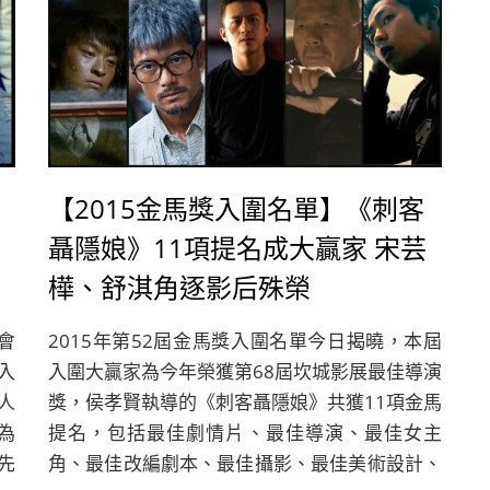
【2015金馬獎入圍名單】《刺客
聶隱娘》11項提名成大贏家 宋芸
樺、舒淇角逐影后殊榮
會
2015年第52屆金馬獎入圍名單今日揭曉，本屆
入
入圍大贏家為今年榮獲第68屆坎城影展最佳導演
人
獎，侯孝賢執導的《刺客聶隱娘》共獲11項金馬
為
提名，包括最佳劇情片、最佳導演、最佳女主
先
角、最佳改編劇本、最佳攝影、最佳美術設計、