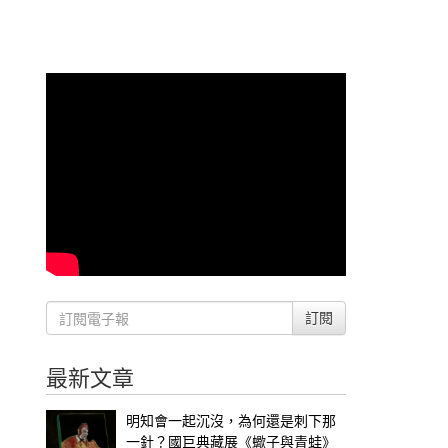
訂閱
最新文章
明知會一起沉沒，為何還是刺下那
一針？國巨典藏展《蠍子與青蛙》