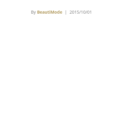
生》表現亮眼的劉德華，最終以1票之差與提
影帝失之交臂，其他像是《太平輪：驚濤摯愛
By
BeautiMode
| 2015/10/01
金城武、《華麗上班族》陳奕迅、《刺客聶
娘》張震和《我的少女時代》王大陸等人都曾
拿出來討論。