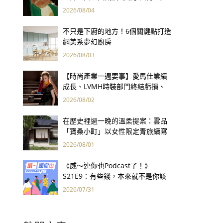
用66件名作拷問人性
2026/08/04
不只是下廚的地方！6個關鍵點打造
網美系夢幻廚房
2026/08/03
【時尚產業一週要事】愛馬仕業績
成長、LVMH時裝部門終結虧損、
Kering轉型策略初現成效、Prada
2026/08/02
集團財報亮眼
在歷史裡過一晚的溫柔提案：雲品
「寶桑小町」以女性限定青旅續寫
台東老屋記憶
2026/08/01
《威～連你也Podcast了！》
S21E9：有些錢，本來就不是你該
賺的——讀《一個投機者的告白》
2026/07/31