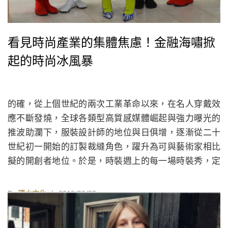
看見時尚產業的集體焦慮！金融海嘯掀
起的時尚冰風暴
的確，從上個世紀的兩次工業革命以來，在名人穿戴效
應不斷發燒，全球各類型高質感媒體崛起與強力曝光的
推波助瀾下，服裝設計師的地位與日俱增，逐漸從二十
世紀初一開始的訂製裁縫角色，躍升為可與藝術家相比
擬的開創者地位。於是，時裝週上的每一場時裝秀，定
義了一季設計師的創意思維，而在這思維下也能同時看
到品牌征戰下一季時尚沙場的爆發力。
By
積木文化
| 2019/09/23