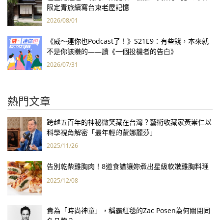
限定青旅續寫台東老屋記憶
2026/08/01
《威～連你也Podcast了！》S21E9：有些錢，本來就
不是你該賺的——讀《一個投機者的告白》
2026/07/31
熱門文章
跨越五百年的神秘微笑藏在台灣？藝術收藏家黃崇仁以
科學視角解密「最年輕的蒙娜麗莎」
2025/11/26
告別乾柴雞胸肉！8道食譜讓妳煮出星級軟嫩雞胸料理
2025/12/08
貴為「時尚神童」，稱霸紅毯的Zac Posen為何關閉同