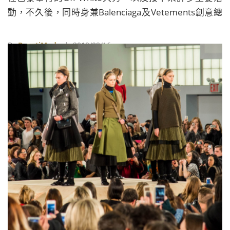
動，不久後，同時身兼Balenciaga及Vetements創意總
監的Demna Gvasalia，也公開宣布將離開一手創立的
Vetements，全心投入在Balenciaga的工作，未來品牌
By
BeautiMode
| 2019/09/16
將在他的弟弟，Vetements共同創辦人暨執行長Guram
Gvasalia的主導下繼續經營。