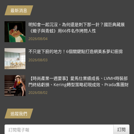
最新消息
明知會一起沉沒，為何還是刺下那一針？國巨典藏展
《蠍子與青蛙》用66件名作拷問人性
2026/08/04
不只是下廚的地方！6個關鍵點打造網美系夢幻廚房
2026/08/03
【時尚產業一週要事】愛馬仕業績成長、LVMH時裝部
門終結虧損、Kering轉型策略初現成效、Prada集團財
報亮眼
2026/08/02
追蹤我們
訂閱