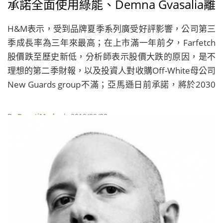
承諾全面使用綠能、Demna Gvasalia離
開Vetements
H&M表示，受到品牌夏季系列廣受好評影響，公司第三
季成長率為三年來最高；在上市滿一年前夕，Farfetch
股價跌至歷史新低，分析師表示股價大跌的原因，是不
理想的第二季財報，以及投資人對收購Off-White母公司
New Guards group不滿；亞馬遜日前承諾，將於2030
年完全使用再生能源，但響應「全球氣候罷工」
（Global Climate Strike）的亞馬遜氣候正義員工組織認
By
BeautiMode
| 2019/09/22
為（Amazon Employees For Climate Justice），這些
承諾遠遠不夠；Vetements宣布，品牌共同創辦人兼創
意總監Demna Gvasalia將離開公司……