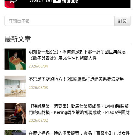
訂閱
最新文章
明知會一起沉沒，為何還是刺下那一針？國巨典藏展
《蠍子與青蛙》用66件名作拷問人性
2026/08/04
不只是下廚的地方！6個關鍵點打造網美系夢幻廚房
2026/08/03
【時尚產業一週要事】愛馬仕業績成長、LVMH時裝部
門終結虧損、Kering轉型策略初現成效、Prada集團財
報亮眼
2026/08/02
在歷史裡過一晚的溫柔提案：雲品「寶桑小町」以女性