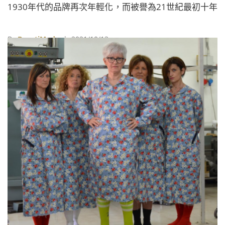
1930年代的品牌再次年輕化，而被譽為21世紀最初十年
最重要時尚單品之一的「雞尾酒洋裝」，之所能取得巨
大的成功，部份也必歸功於Alber Elbaz的設計。
By
BeautiMode
| 2021/10/13