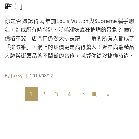
虧！」
你是否還記得兩年前Louis Vuitton與Supreme攜手聯
名，造成所有時尚迷、潮弟潮妹瘋狂搶購的景象？ 儘管
價格不斐，店門口仍然大排長龍，一瞬間所有人都成了
「排隊系」，網上的炒價更是高得驚人！近年高端精品
大牌與街頭品牌不間斷的合作，就算你從沒搞懂時尚、
沒在追潮流，或多或少都有感受到這股「新勢力」
吧？！
By
Juksy
| 2019/08/22
1
2
3
4
下一頁
»