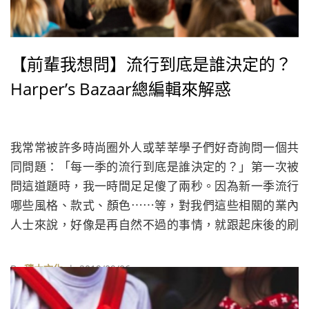
【前輩我想問】流行到底是誰決定的？
Harper’s Bazaar總編輯來解惑
我常常被許多時尚圈外人或莘莘學子們好奇詢問一個共
同問題：「每一季的流行到底是誰決定的？」第一次被
問這道題時，我一時間足足傻了兩秒。因為新一季流行
哪些風格、款式、顏色⋯⋯等，對我們這些相關的業內
人士來說，好像是再自然不過的事情，就跟起床後的刷
牙、洗臉是連問都不用問就會做的事情一樣，壓根兒從
沒真的想問它們到底是打哪裡來，誰是幕後操控的最大
By
積木文化
| 2019/09/06
老闆⋯⋯。