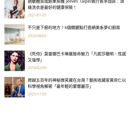
過敏體質成創業契機 Jeeves Taipei執行長李翊菲：頂
級洗衣是最好的健康保險！
2021/01/25
不只是下廚的地方！6個關鍵點打造網美系夢幻廚房
2026/08/03
《死侍》莫雷娜巴卡琳展致命魅力「凡妮莎聰明、性感
又強悍」
2016/02/09
跨越五百年的神秘微笑藏在台灣？藝術收藏家黃崇仁以
科學視角解密「最年輕的蒙娜麗莎」
2025/11/26