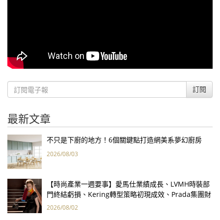
訂閱
最新文章
不只是下廚的地方！6個關鍵點打造網美系夢幻廚房
2026/08/03
【時尚產業一週要事】愛馬仕業績成長、LVMH時裝部
門終結虧損、Kering轉型策略初現成效、Prada集團財
報亮眼
2026/08/02