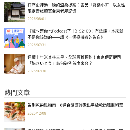
在歷史裡過一晚的溫柔提案：雲品「寶桑小町」以女性
限定青旅續寫台東老屋記憶
2026/08/01
《威～連你也Podcast了！》S21E9：有些錢，本來就
不是你該賺的——讀《一個投機者的告白》
2026/07/31
連續十年米其林三星、全球最難預約！東京傳奇壽司
「鮨さいとう」為何破例首度來台？
2026/07/30
熱門文章
告別乾柴雞胸肉！8道食譜讓妳煮出星級軟嫩雞胸料理
2025/12/08