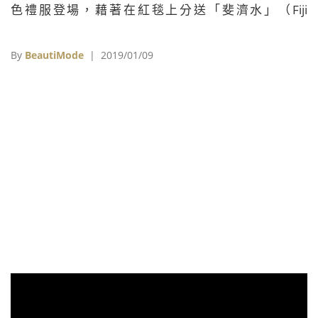
色禮服登場，藉著在紅毯上分送「斐濟水」（Fiji
Water），趁機亂入大咖照片的模特兒Kelleth
Cuthbert！就在她成為明星背後靈爆紅之際，經紀公司
By
BeautiMode
| 2019/01/09
更打鐵趁熱，不僅為她成立專屬Twitter帳號，還宣布她
將會參加今年的奧斯卡頒獎典禮，繼續走上紅毯與大家
見面。