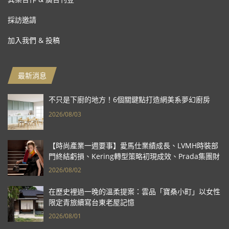
採訪邀請
加入我們 & 投稿
最新消息
不只是下廚的地方！6個關鍵點打造網美系夢幻廚房
2026/08/03
【時尚產業一週要事】愛馬仕業績成長、LVMH時裝部
門終結虧損、Kering轉型策略初現成效、Prada集團財
報亮眼
2026/08/02
在歷史裡過一晚的溫柔提案：雲品「寶桑小町」以女性
限定青旅續寫台東老屋記憶
2026/08/01