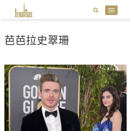
Toggle
navigatio
芭芭拉史翠珊