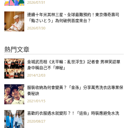
2026/07/31
連續十年米其林三星、全球最難預約！東京傳奇壽司
「鮨さいとう」為何破例首度來台？
2026/07/30
熱門文章
金城武亮相《太平輪：亂世浮生》記者會 男神笑認單
身中稱自己不「神秘」
2014/12/03
服裝收納為何會變黃？「金孫」分享萬秀洗衣店專業保
養秘訣
2021/01/15
喜歡的衣服遇水就變形？！「這些」時裝應避免水洗
2020/08/27