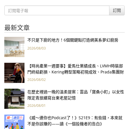
訂閱
最新文章
不只是下廚的地方！6個關鍵點打造網美系夢幻廚房
2026/08/03
【時尚產業一週要事】愛馬仕業績成長、LVMH時裝部
門終結虧損、Kering轉型策略初現成效、Prada集團財
報亮眼
2026/08/02
在歷史裡過一晚的溫柔提案：雲品「寶桑小町」以女性
限定青旅續寫台東老屋記憶
2026/08/01
《威～連你也Podcast了！》S21E9：有些錢，本來就
不是你該賺的——讀《一個投機者的告白》