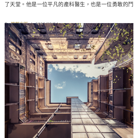
了天堂。他是一位平凡的產科醫生，也是一位勇敢的鬥
士。他將自己發現的謬誤公之於世，並為改正這個謬誤
奮鬥了一生。
By
時報出版
| 2020/03/24