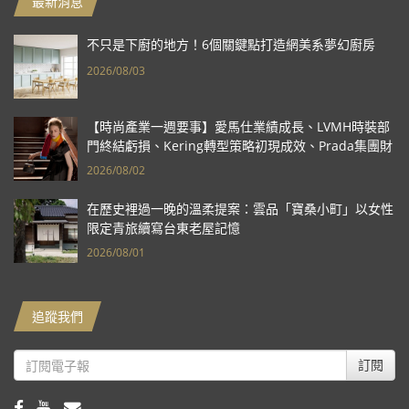
最新消息
不只是下廚的地方！6個關鍵點打造網美系夢幻廚房
2026/08/03
【時尚產業一週要事】愛馬仕業績成長、LVMH時裝部
門終結虧損、Kering轉型策略初現成效、Prada集團財
報亮眼
2026/08/02
在歷史裡過一晚的溫柔提案：雲品「寶桑小町」以女性
限定青旅續寫台東老屋記憶
2026/08/01
追蹤我們
訂閱