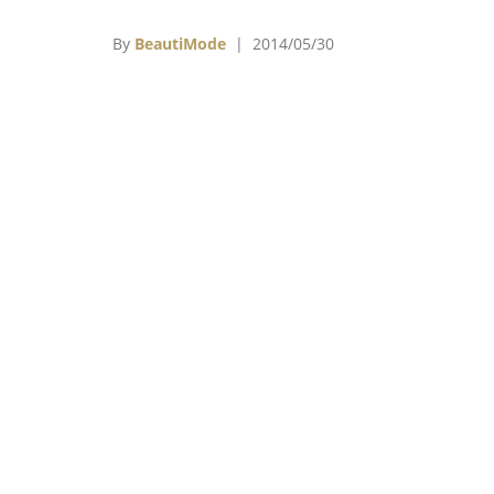
與名模擔任六月號的封面人物。Vogue巴西版
月號封面寫著「世界冠軍，而盃賽甚至還沒
By
BeautiMode
| 2014/05/30
打」巴西版的夢幻隊伍是巴西名模吉賽兒(Gisel
Bündchen)與效力於西班牙巴塞隆納隊的巴西
星內馬爾(Neymar Jr.)，西班牙版則是請到
班牙皇家馬德里隊效力的葡萄牙球星C羅納
(Cristiano Ronaldo)與他的俄羅斯名模女友
娜謝克(Irina Shayk)，巧合的是，這兩個版
封面，都是由知名時尚攝影師馬力歐泰斯汀
(Mario