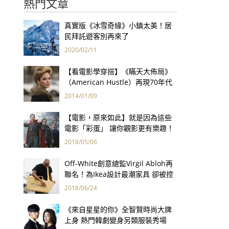
熱門文章
真實版《冰雪奇緣》小鎮太美！居
民拜託遊客別再來了
2020/02/11
【看電影學穿搭】《瞞天大佈局》
（American Hustle）再現70年代
炫目華服
2014/01/09
【電影，原來如此】就是因為這些
電影「彩蛋」 讓你觀影更有樂趣！
2018/05/06
Off-White創意總監Virgil Abloh再
聯名！為Ikea設計最潮家具 卻被控
抄襲？
2018/06/24
《來自星星的你》全智賢時尚大牌
上身 熱門韓劇變身另類服裝秀場