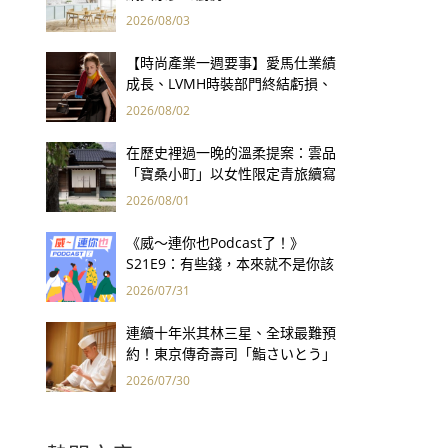
2026/08/03
【時尚產業一週要事】愛馬仕業績
成長、LVMH時裝部門終結虧損、
Kering轉型策略初現成效、Prada
2026/08/02
集團財報亮眼
在歷史裡過一晚的溫柔提案：雲品
「寶桑小町」以女性限定青旅續寫
台東老屋記憶
2026/08/01
《威～連你也Podcast了！》
S21E9：有些錢，本來就不是你該
賺的——讀《一個投機者的告白》
2026/07/31
連續十年米其林三星、全球最難預
約！東京傳奇壽司「鮨さいとう」
為何破例首度來台？
2026/07/30