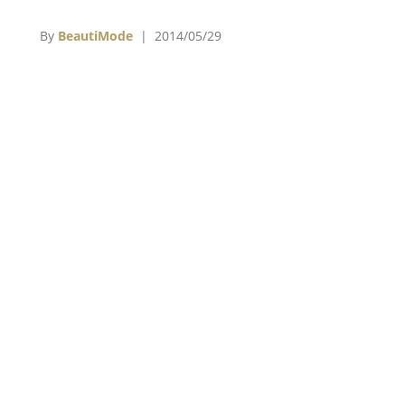
六
度從品牌準備的五款手錶中試戴了其中一款，點
開
頭贊許說：「我最喜歡這款……它非常漂亮。」
By
BeautiMode
| 2014/05/29
e
然後，他立刻又被另一款腕錶所吸引。「還有這
球
款。」他一邊說著，一邊伸手，「我喜歡這兩
為西
款。」最後他說道，但不能確定更喜歡哪一款。
度
C羅納度在1985年出生於葡萄牙馬德拉島，並在
伊蓮
葡萄牙開始他的職業球員生涯。2003年加入英
本的
國曼聯隊(Manchester United)，並在6個賽季中
諾
取得$