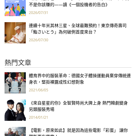
不是你該賺的——讀《一個投機者的告白》
2026/07/31
連續十年米其林三星、全球最難預約！東京傳奇壽司
「鮨さいとう」為何破例首度來台？
2026/07/30
熱門文章
體育界中的服裝革命：德國女子體操運動員棄穿傳統連
身衣，堅拒裸露成性幻想對象
2021/06/05
《來自星星的你》全智賢時尚大牌上身 熱門韓劇變身
另類服裝秀場
2014/01/21
【電影，原來如此】就是因為這些電影「彩蛋」 讓你