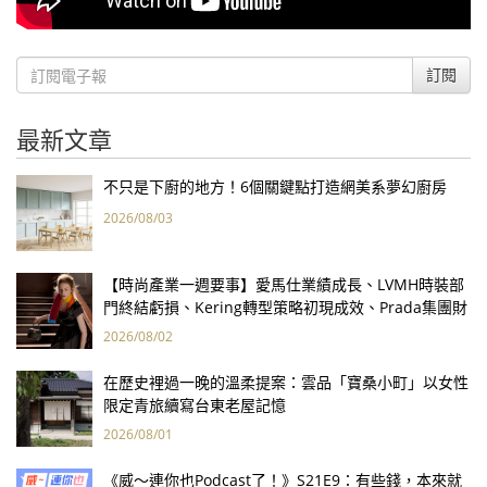
訂閱
最新文章
不只是下廚的地方！6個關鍵點打造網美系夢幻廚房
2026/08/03
【時尚產業一週要事】愛馬仕業績成長、LVMH時裝部
門終結虧損、Kering轉型策略初現成效、Prada集團財
報亮眼
2026/08/02
在歷史裡過一晚的溫柔提案：雲品「寶桑小町」以女性
限定青旅續寫台東老屋記憶
2026/08/01
《威～連你也Podcast了！》S21E9：有些錢，本來就