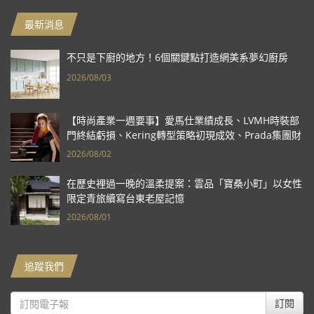
最新消息
不只是下廚的地方！6個關鍵點打造網美系夢幻廚房
2026/08/03
【時尚產業一週要事】愛馬仕業績成長、LVMH時裝部
門終結虧損、Kering轉型策略初現成效、Prada集團財
報亮眼
2026/08/02
在歷史裡過一晚的溫柔提案：雲品「寶桑小町」以女性
限定青旅續寫台東老屋記憶
2026/08/01
追蹤我們
訂閱