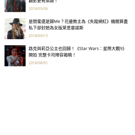
觀影更有樂趣！
2018/05/06
是閨蜜還是歸Me？花邊教主為《失蹤網紅》機關算盡
私下卻封她為女版萊恩雷諾斯
2018/09/15
路克與莉亞公主也回歸！《Star Wars：星際大戰9》
開拍 完整卡司陣容揭曉！
2018/08/01