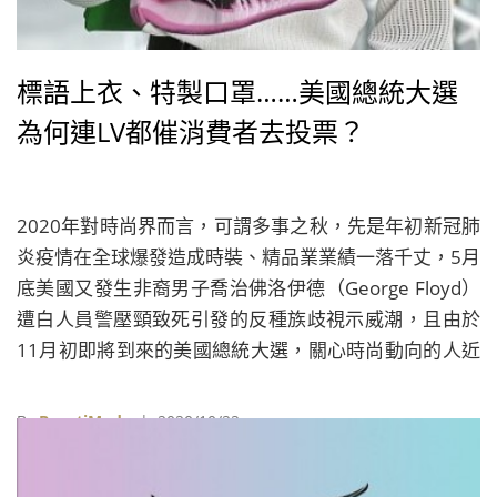
標語上衣、特製口罩……美國總統大選
為何連LV都催消費者去投票？
2020年對時尚界而言，可謂多事之秋，先是年初新冠肺
炎疫情在全球爆發造成時裝、精品業業績一落千丈，5月
底美國又發生非裔男子喬治佛洛伊德（George Floyd）
遭白人員警壓頸致死引發的反種族歧視示威潮，且由於
11月初即將到來的美國總統大選，關心時尚動向的人近
幾個月都注意到，進入9月之後，時尚界關心政治的聲音
明顯越來越多，10月後這些聲音更隨著川普總統
By
BeautiMode
| 2020/10/22
（Donald Trump）確診新冠肺炎，以及兩週後《紐約郵
報》（New York Post）披露民主黨總統候選人拜登