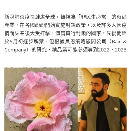
新冠肺炎疫情肆虐全球，被視為「非民生必需」的時尚
產業，在各國紛紛開始實施封鎖政策，以及許多人因疫
情而失業後大受打擊，儘管實行封鎖的國家，先後開始
於5月初逐步解禁，但根據貝恩策略顧問公司（Bain &
Company）的研究，精品業可能必須等到2022、2023
年，銷售額才能回到2019年水準，在這個拮据的時期，
時尚界內也先後出現希望能對現行體制進行改革的聲
By
BeautiMode
| 2020/05/30
音，而改革的方向，從檢討過於快速的產品週期，到調
整發表時間，以及更全面的全盤調整都有。