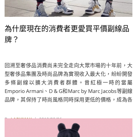
為什麼現在的消費者更愛買平價副線品
牌？
回溯至奢侈品消費尚未完全走向大眾市場的十年前，大
型奢侈品集團及時尚品牌為實現收入最大化，紛紛開發
多條副線以擴大消費者群體。曾紅極一時的當屬
Emporio Armani、D & G和Marc by Marc Jacobs等副線
品牌，其保持了時尚風格同時採用更低的價格，成為各
大品牌提高知名度的關鍵，並以此贏得了大批年輕消費
者的喜愛。
By
LADYMAX
| 2018/08/06