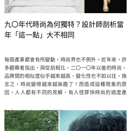
九〇年代時尚為何獨特？設計師剖析當
年「這一點」大不相同
每個產業都會有所變動，時尚界也不例外。近年來，許
多觀察者指出，與從前相比，二〇一〇年以後的時尚，
品牌間的相似度似乎越來越高、變化性也不如以往，換
言之，時尚變得越來越無趣了！而造成這種現象的原
因，人人都有不同的見解，有人怪罪快時尚的過度產
出，讓設計變得廉價，有人則指出網路社群的興起，令
時尚意見領袖膚淺的分享取代雜誌優秀的時尚評論，讓
By
BeautiMode
| 2020/03/31
品牌難以推出創新的作品；而2015年宣布不再推出成
衣，2020年又宣布退出時尚舞台的「時尚頑童」Jean