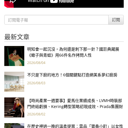
訂閱
最新文章
明知會一起沉沒，為何還是刺下那一針？國巨典藏展
《蠍子與青蛙》用66件名作拷問人性
2026/08/04
不只是下廚的地方！6個關鍵點打造網美系夢幻廚房
2026/08/03
【時尚產業一週要事】愛馬仕業績成長、LVMH時裝部
門終結虧損、Kering轉型策略初現成效、Prada集團財
報亮眼
2026/08/02
在歷史裡過一晚的溫柔提案：雲品「寶桑小町」以女性