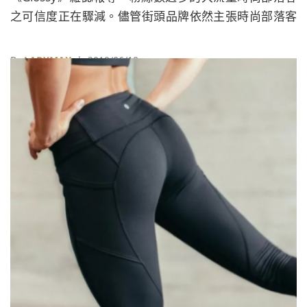
之可信度正在驟減。儘管街頭品牌依然主張時尚部落客
（Fashion influencer）行銷，但消費者已經不再為此買
單。
By
LADYMAX
| 2019/06/10