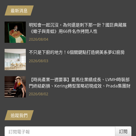
最新消息
明知會一起沉沒，為何還是刺下那一針？國巨典藏展
《蠍子與青蛙》用66件名作拷問人性
2026/08/04
不只是下廚的地方！6個關鍵點打造網美系夢幻廚房
2026/08/03
【時尚產業一週要事】愛馬仕業績成長、LVMH時裝部
門終結虧損、Kering轉型策略初現成效、Prada集團財
報亮眼
2026/08/02
追蹤我們
訂閱