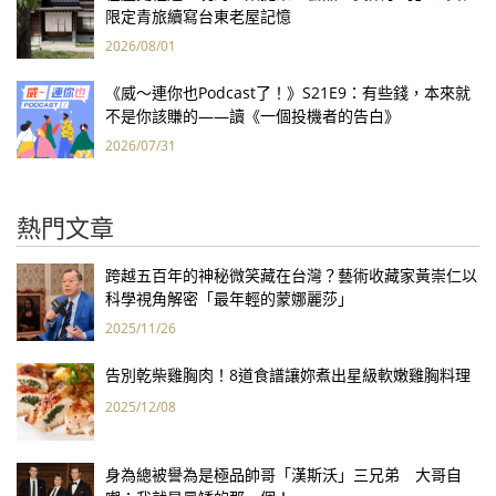
限定青旅續寫台東老屋記憶
2026/08/01
《威～連你也Podcast了！》S21E9：有些錢，本來就
不是你該賺的——讀《一個投機者的告白》
2026/07/31
熱門文章
跨越五百年的神秘微笑藏在台灣？藝術收藏家黃崇仁以
科學視角解密「最年輕的蒙娜麗莎」
2025/11/26
告別乾柴雞胸肉！8道食譜讓妳煮出星級軟嫩雞胸料理
2025/12/08
身為總被譽為是極品帥哥「漢斯沃」三兄弟 大哥自