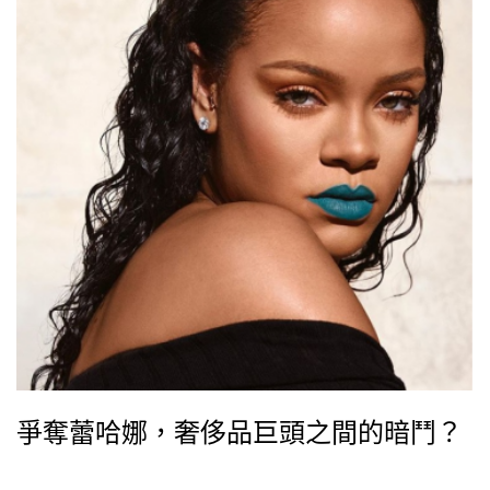
爭奪蕾哈娜，奢侈品巨頭之間的暗鬥？