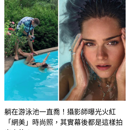
Paul Gaultier則認為，市場對新產品幾近狂熱的需求，
也是服裝創意逐漸枯竭的幫兇！有「跨界鬼才」美譽的
台灣設計師周裕穎，則從創作形態的角度出發，直指
Instagram、Pinterest、Google等工具與平台，正是造
成是現今創作者創意火花不足的主因。
躺在游泳池一直喬！攝影師曝光火紅
「網美」時尚照，其實幕後都是這樣拍