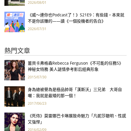
2026/08/01
《威～連你也Podcast了！》S21E9：有些錢，本來就
不是你該賺的——讀《一個投機者的告白》
2026/07/31
熱門文章
蕾貝卡弗格森Rebecca Ferguson《不可能的任務5》
神秘女特務 美人謎情參考影后經典形象
2015/07/30
身為總被譽為是極品帥哥「漢斯沃」三兄弟 大哥自
嘲：我就是最矮的那一個！
2017/06/23
《死侍》莫雷娜巴卡琳展致命魅力「凡妮莎聰明、性感
又強悍」
2016/02/09