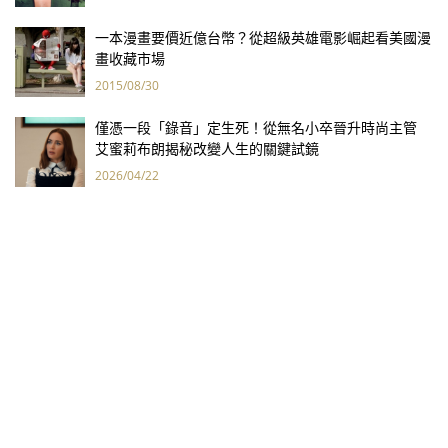
一本漫畫要價近億台幣？從超級英雄電影崛起看美國漫
畫收藏市場
2015/08/30
僅憑一段「錄音」定生死！從無名小卒晉升時尚主管
艾蜜莉布朗揭秘改變人生的關鍵試鏡
2026/04/22