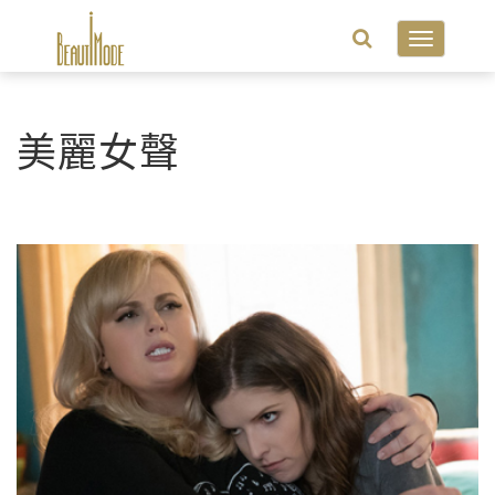
Toggle
navigatio
美麗女聲