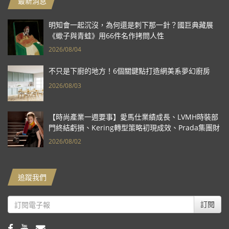
最新消息
明知會一起沉沒，為何還是刺下那一針？國巨典藏展
《蠍子與青蛙》用66件名作拷問人性
2026/08/04
不只是下廚的地方！6個關鍵點打造網美系夢幻廚房
2026/08/03
【時尚產業一週要事】愛馬仕業績成長、LVMH時裝部
門終結虧損、Kering轉型策略初現成效、Prada集團財
報亮眼
2026/08/02
追蹤我們
訂閱