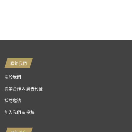
聯絡我們
關於我們
異業合作 & 廣告刊登
採訪邀請
加入我們 & 投稿