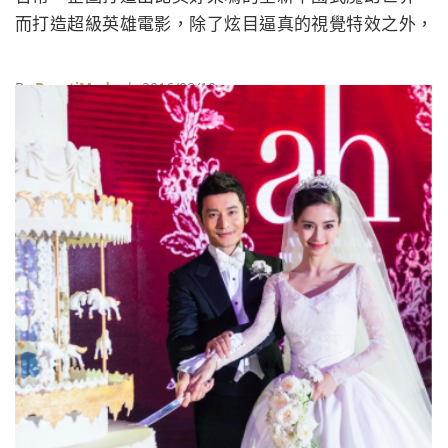
而打造超級英雄電影，除了炫目逼真的視覺特效之外，
戲服是很重要的一環，但超級英雄的戲服無分中外，都
讓演員們吃足了苦頭。
By
BeautiMode
| 2016/08/10