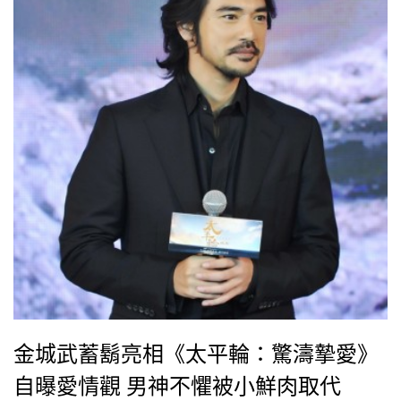
金城武蓄鬍亮相《太平輪：驚濤摯愛》
自曝愛情觀 男神不懼被小鮮肉取代