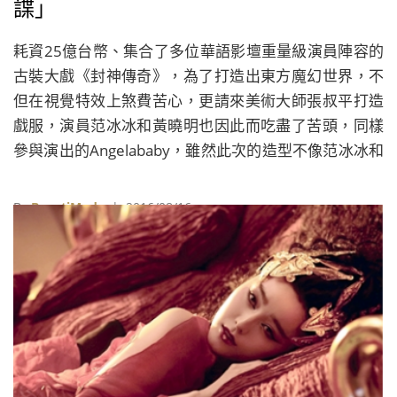
諜」
耗資25億台幣、集合了多位華語影壇重量級演員陣容的
古裝大戲《封神傳奇》，為了打造出東方魔幻世界，不
但在視覺特效上煞費苦心，更請來美術大師張叔平打造
戲服，演員范冰冰和黃曉明也因此而吃盡了苦頭，同樣
參與演出的Angelababy，雖然此次的造型不像范冰冰和
黃曉明那麼大費周章，但沈重的銅製頭盔也讓她演起戲
來相當辛苦。
By
BeautiMode
| 2016/08/16