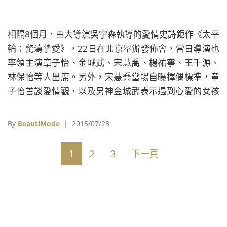
相隔8個月，由大導演吳宇森執導的愛情史詩鉅作《太平
輪：驚濤摯愛》，22日在北京舉辦發佈會，當日導演也
率領主演章子怡、金城武、宋慧喬、楊祐寧、王千源、
林保怡等人出席。另外，宋慧喬當場自曝擇偶標準，章
子怡首談愛情觀，以及男神金城武表示遇到心愛的女孩
不惜死纏爛打，皆是發佈會上的焦點。
By
BeautiMode
| 2015/07/23
1
2
3
下一頁