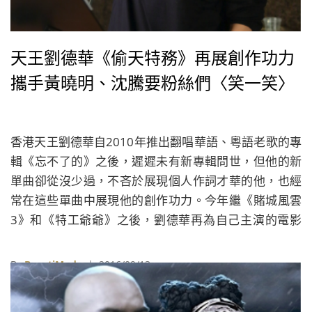
天王劉德華《偷天特務》再展創作功力
攜手黃曉明、沈騰要粉絲們〈笑一笑〉
香港天王劉德華自2010年推出翻唱華語、粵語老歌的專
輯《忘不了的》之後，遲遲未有新專輯問世，但他的新
單曲卻從沒少過，不吝於展現個人作詞才華的他，也經
常在這些單曲中展現他的創作功力。今年繼《賭城風雲
3》和《特工爺爺》之後，劉德華再為自己主演的電影
《偷天特務》（中國名：王牌對王牌）主題曲填詞，要
讓這些苦苦等候新專輯的粉絲們〈笑一笑〉。
By
BeautiMode
| 2016/09/13