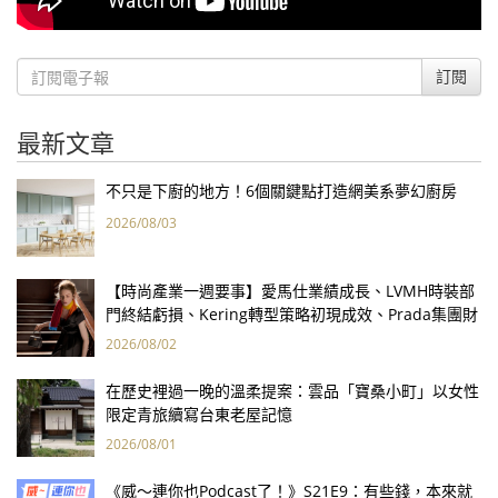
訂閱
最新文章
不只是下廚的地方！6個關鍵點打造網美系夢幻廚房
2026/08/03
【時尚產業一週要事】愛馬仕業績成長、LVMH時裝部
門終結虧損、Kering轉型策略初現成效、Prada集團財
報亮眼
2026/08/02
在歷史裡過一晚的溫柔提案：雲品「寶桑小町」以女性
限定青旅續寫台東老屋記憶
2026/08/01
《威～連你也Podcast了！》S21E9：有些錢，本來就