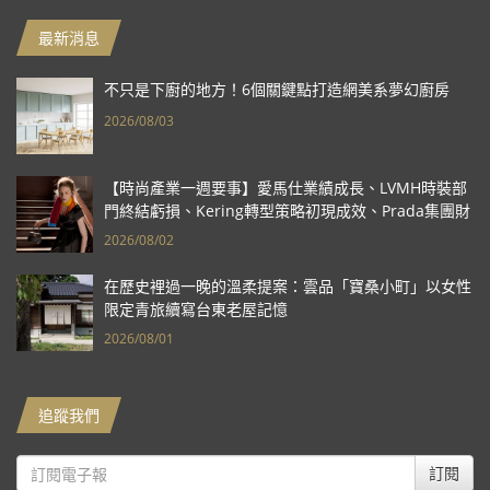
最新消息
不只是下廚的地方！6個關鍵點打造網美系夢幻廚房
2026/08/03
【時尚產業一週要事】愛馬仕業績成長、LVMH時裝部
門終結虧損、Kering轉型策略初現成效、Prada集團財
報亮眼
2026/08/02
在歷史裡過一晚的溫柔提案：雲品「寶桑小町」以女性
限定青旅續寫台東老屋記憶
2026/08/01
追蹤我們
訂閱