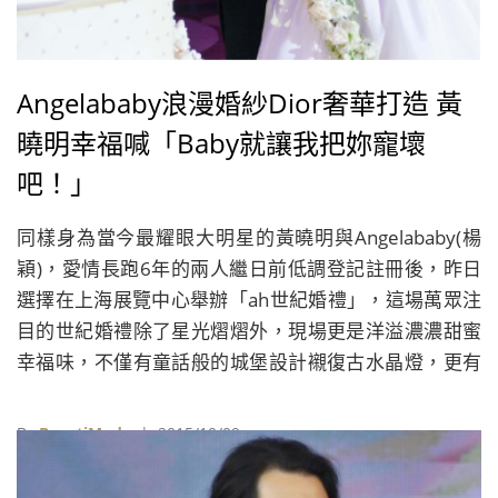
Angelababy浪漫婚紗Dior奢華打造 黃
曉明幸福喊「Baby就讓我把妳寵壞
吧！」
同樣身為當今最耀眼大明星的黃曉明與Angelababy(楊
穎)，愛情長跑6年的兩人繼日前低調登記註冊後，昨日
選擇在上海展覽中心舉辦「ah世紀婚禮」，這場萬眾注
目的世紀婚禮除了星光熠熠外，現場更是洋溢濃濃甜蜜
幸福味，不僅有童話般的城堡設計襯復古水晶燈，更有
萬朵鮮花點綴，讓到場賓客宛若參加真實世界的公主王
子大婚喜宴！
By
BeautiMode
| 2015/10/09