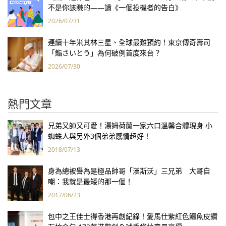
不是你該賺的——讀《一個投機者的告白》
2026/07/31
連續十年米其林三星、全球最難預約！東京傳奇壽司
「鮨さいとう」為何破例首度來台？
2026/07/30
熱門文章
兄弟又帥又可愛！湯姆荷蘭一家六口溫馨合體現身 小
蜘蛛人與另外3個弟弟感情超好！
2018/07/13
身為總被譽為是極品帥哥「漢斯沃」三兄弟 大哥自
嘲：我就是最矮的那一個！
2017/06/23
包中之王佳士得香港再創紀錄！愛馬仕紫紅色鱷魚皮鑽