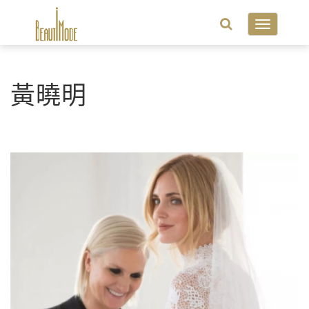
Toggle
navigatio
黃曉明