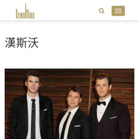
Toggle
navigatio
漢斯沃