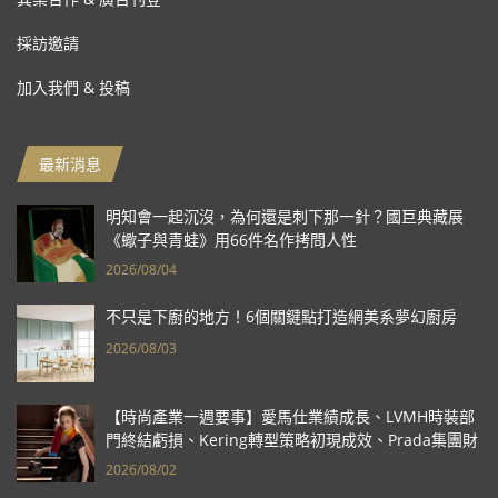
採訪邀請
加入我們 & 投稿
最新消息
明知會一起沉沒，為何還是刺下那一針？國巨典藏展
《蠍子與青蛙》用66件名作拷問人性
2026/08/04
不只是下廚的地方！6個關鍵點打造網美系夢幻廚房
2026/08/03
【時尚產業一週要事】愛馬仕業績成長、LVMH時裝部
門終結虧損、Kering轉型策略初現成效、Prada集團財
報亮眼
2026/08/02