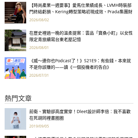
【時尚產業一週要事】愛馬仕業績成長、LVMH時裝部
門終結虧損、Kering轉型策略初現成效、Prada集團財
報亮眼
2026/08/02
在歷史裡過一晚的溫柔提案：雲品「寶桑小町」以女性
限定青旅續寫台東老屋記憶
2026/08/01
《威～連你也Podcast了！》S21E9：有些錢，本來就
不是你該賺的——讀《一個投機者的告白》
2026/07/31
熱門文章
前衛、實驗卻高度實穿！Dleet設計師李倍︰我不喜歡
在死胡同裡畫圈圈
2019/09/05