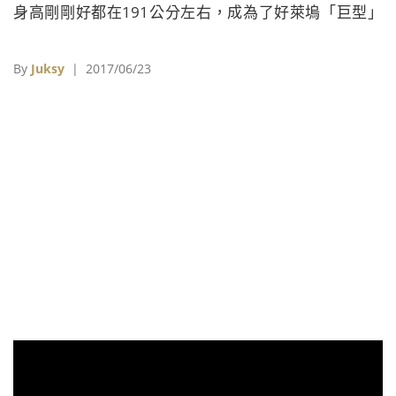
身高剛剛好都在191公分左右，成為了好萊塢「巨型」
帥哥的代表，尤其是克里斯漢斯沃被選為「雷神索
爾」，更被網友奉為是最棒的超級英雄選角之一。
By
Juksy
| 2017/06/23