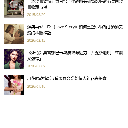
一本漫畫要價近億台幣？從超級英雄電影崛起看美國漫
畫收藏市場
2015/08/30
經典再現：FX《Love Story》如何重塑小約翰甘迺迪夫
婦的極簡神話
2026/02/12
《死侍》莫雷娜巴卡琳展致命魅力「凡妮莎聰明、性感
又強悍」
2016/02/09
用花語說情話 8種最適合送給情人的花卉提案
2026/01/19