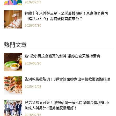
2026/07/31
連續十年米其林三星、全球最難預約！東京傳奇壽司
「鮨さいとう」為何破例首度來台？
2026/07/30
熱門文章
這5款小黃瓜食譜真的封神 讓妳在夏天維持清爽
2026/06/20
告別乾柴雞胸肉！8道食譜讓妳煮出星級軟嫩雞胸料理
2025/12/08
兄弟又帥又可愛！湯姆荷蘭一家六口溫馨合體現身 小
蜘蛛人與另外3個弟弟感情超好！
2018/07/13