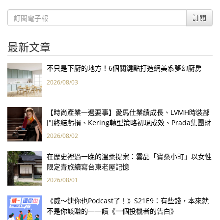
訂閱
最新文章
不只是下廚的地方！6個關鍵點打造網美系夢幻廚房
2026/08/03
【時尚產業一週要事】愛馬仕業績成長、LVMH時裝部
門終結虧損、Kering轉型策略初現成效、Prada集團財
報亮眼
2026/08/02
在歷史裡過一晚的溫柔提案：雲品「寶桑小町」以女性
限定青旅續寫台東老屋記憶
2026/08/01
《威～連你也Podcast了！》S21E9：有些錢，本來就
不是你該賺的——讀《一個投機者的告白》