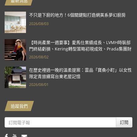
最新消息
不只是下廚的地方！6個關鍵點打造網美系夢幻廚房
2026/08/03
【時尚產業一週要事】愛馬仕業績成長、LVMH時裝部
門終結虧損、Kering轉型策略初現成效、Prada集團財
報亮眼
2026/08/02
在歷史裡過一晚的溫柔提案：雲品「寶桑小町」以女性
限定青旅續寫台東老屋記憶
2026/08/01
追蹤我們
訂閱