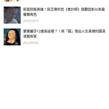
拒當刻板英雄！班艾佛列克《會計師》挑戰從影以來最
複雜角色
2016/10/17
蒙娜麗莎12歲長這樣？！用「圓」悟出人生真理的圓滾
滾藝術家
2022/04/02