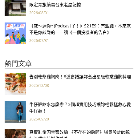
限定青旅續寫台東老屋記憶
2026/08/01
《威～連你也Podcast了！》S21E9：有些錢，本來就
不是你該賺的——讀《一個投機者的告白》
2026/07/31
熱門文章
告別乾柴雞胸肉！8道食譜讓妳煮出星級軟嫩雞胸料理
2025/12/08
牛仔褲縮水怎麼辦？3個超實用技巧讓妳輕鬆拯救心愛
牛仔褲！
2025/09/20
真實亂倫囚禁案改編 《不存在的房間》場景設計師親