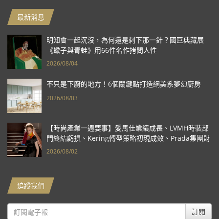
最新消息
明知會一起沉沒，為何還是刺下那一針？國巨典藏展
《蠍子與青蛙》用66件名作拷問人性
2026/08/04
不只是下廚的地方！6個關鍵點打造網美系夢幻廚房
2026/08/03
【時尚產業一週要事】愛馬仕業績成長、LVMH時裝部
門終結虧損、Kering轉型策略初現成效、Prada集團財
報亮眼
2026/08/02
追蹤我們
訂閱