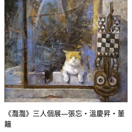
《灩灩》三人個展—張忘・溫慶昇・董
籬