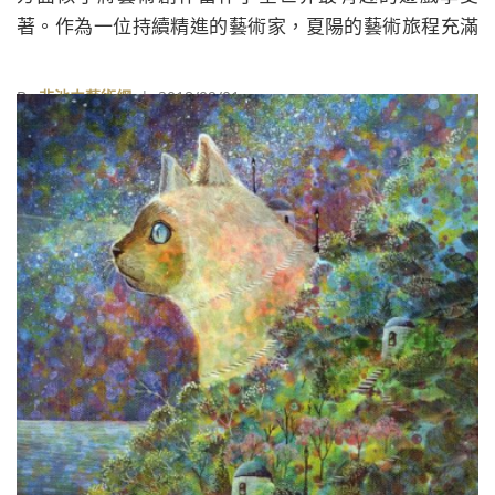
著。作為一位持續精進的藝術家，夏陽的藝術旅程充滿
了勇氣和熱情。無論身處何處，總是不斷進取，不曾停
下藝術追求的步伐。
By
非池中藝術網
| 2018/09/01