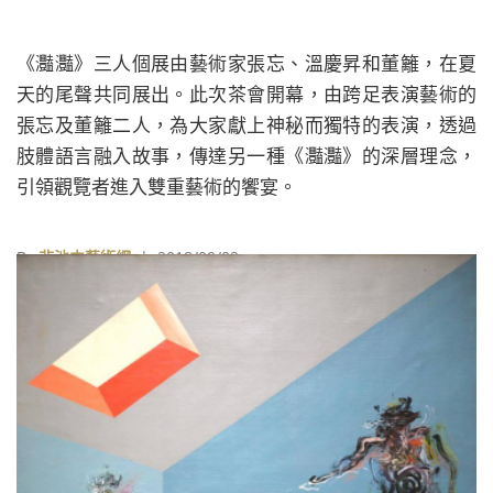
《灩灩》三人個展由藝術家張忘、溫慶昇和董籬，在夏
天的尾聲共同展出。此次茶會開幕，由跨足表演藝術的
張忘及董籬二人，為大家獻上神秘而獨特的表演，透過
肢體語言融入故事，傳達另一種《灩灩》的深層理念，
引領觀覽者進入雙重藝術的饗宴。
By
非池中藝術網
| 2018/09/02