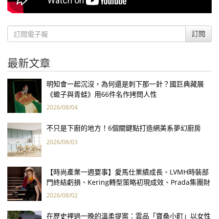
訂閱
最新文章
明知會一起沉沒，為何還是刺下那一針？國巨典藏展
《蠍子與青蛙》用66件名作拷問人性
2026/08/04
不只是下廚的地方！6個關鍵點打造網美系夢幻廚房
2026/08/03
【時尚產業一週要事】愛馬仕業績成長、LVMH時裝部
門終結虧損、Kering轉型策略初現成效、Prada集團財
報亮眼
2026/08/02
在歷史裡過一晚的溫柔提案：雲品「寶桑小町」以女性