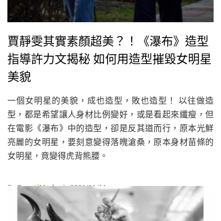
賈靜雯其實素顏超美？！《瀑布》造型
指導許力文揭秘 如何用造型摧毀女明星
美貌
一個女明星的美貌，成也造型，敗也造型！ 以往做造
型，都是希望讓人身材比例變好，或是看起來纖瘦，但
在電影《瀑布》中的造型，卻是反其道而行，原本光鮮
亮麗的女明星，要刻意變得落魄滄桑，原本身材苗條的
女明星，竟變得虎背熊腰。
By
BeautiMode
| 2021/11/11