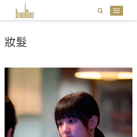
Toggle
navigatio
妝髮