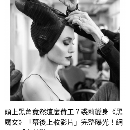
頭上黑角竟然這麼費工？裘莉變身《黑
魔女》「幕後上妝影片」完整曝光！網