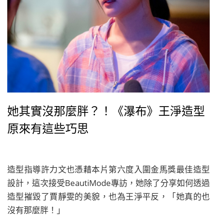
她其實沒那麼胖？！《瀑布》王淨造型
原來有這些巧思
造型指導許力文也憑藉本片第六度入圍金馬獎最佳造型
設計，這次接受BeautiMode專訪，她除了分享如何透過
造型摧毀了賈靜雯的美貌，也為王淨平反，「她真的也
沒有那麼胖！」