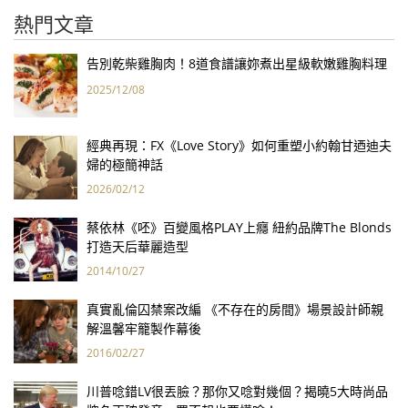
熱門文章
告別乾柴雞胸肉！8道食譜讓妳煮出星級軟嫩雞胸料理
2025/12/08
經典再現：FX《Love Story》如何重塑小約翰甘迺迪夫
婦的極簡神話
2026/02/12
蔡依林《呸》百變風格PLAY上癮 紐約品牌The Blonds
打造天后華麗造型
2014/10/27
真實亂倫囚禁案改編 《不存在的房間》場景設計師親
解溫馨牢籠製作幕後
2016/02/27
川普唸錯LV很丟臉？那你又唸對幾個？揭曉5大時尚品