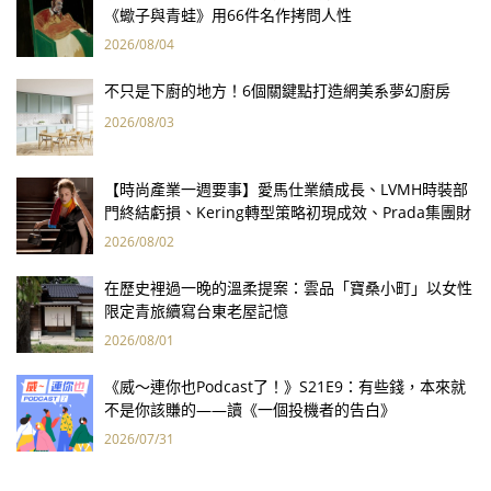
《蠍子與青蛙》用66件名作拷問人性
2026/08/04
不只是下廚的地方！6個關鍵點打造網美系夢幻廚房
2026/08/03
【時尚產業一週要事】愛馬仕業績成長、LVMH時裝部
門終結虧損、Kering轉型策略初現成效、Prada集團財
報亮眼
2026/08/02
在歷史裡過一晚的溫柔提案：雲品「寶桑小町」以女性
限定青旅續寫台東老屋記憶
2026/08/01
《威～連你也Podcast了！》S21E9：有些錢，本來就
不是你該賺的——讀《一個投機者的告白》
2026/07/31