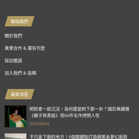
聯絡我們
關於我們
異業合作 & 廣告刊登
採訪邀請
加入我們 & 投稿
最新消息
明知會一起沉沒，為何還是刺下那一針？國巨典藏展
《蠍子與青蛙》用66件名作拷問人性
2026/08/04
不只是下廚的地方！6個關鍵點打造網美系夢幻廚房