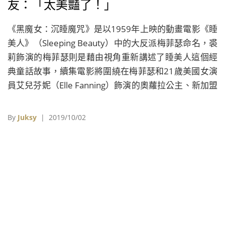
友：「太美豔了！」
《黑魔女：沉睡魔咒》是以1959年上映的動畫電影《睡
美人》（Sleeping Beauty）中的大反派梅菲瑟命名，裘
莉飾演的梅菲瑟則是藉由視角重新講述了睡美人這個經
典童話故事，續集電影將圍繞在梅菲瑟和21歲美國女演
員艾兒芬妮（Elle Fanning）飾演的奧蘿拉公主、新加盟
的蜜雪兒菲佛（Michelle Pfeiffer）所飾演的英格麗皇后
產生的三角故事。
By
Juksy
| 2019/10/02