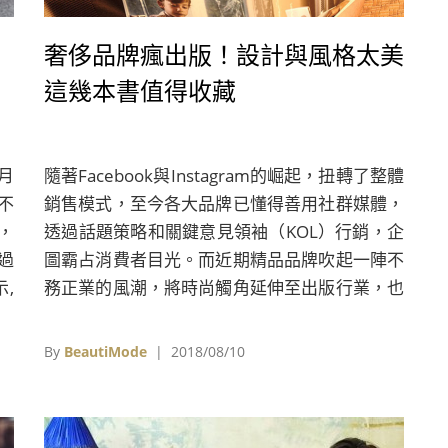
奢侈品牌瘋出版！設計與風格太美
這幾本書值得收藏
2月
隨著Facebook與Instagram的崛起，扭轉了整體
不
銷售模式，至今各大品牌已懂得善用社群媒體，
i，
透過話題策略和關鍵意見領袖（KOL）行銷，企
過
圖霸占消費者目光。而近期精品品牌吹起一陣不
,
務正業的風潮，將時尚觸角延伸至出版行業，也
不
是一種建立話題的行銷變革。
By
BeautiMode
| 2018/08/10