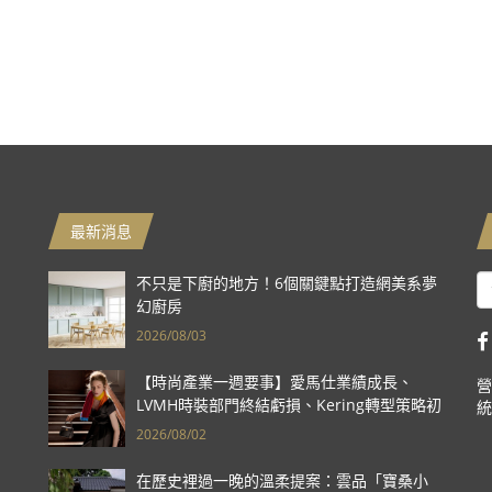
最新消息
不只是下廚的地方！6個關鍵點打造網美系夢
幻廚房
2026/08/03
【時尚產業一週要事】愛馬仕業績成長、
營
LVMH時裝部門終結虧損、Kering轉型策略初
統
現成效、Prada集團財報亮眼
2026/08/02
在歷史裡過一晚的溫柔提案：雲品「寶桑小