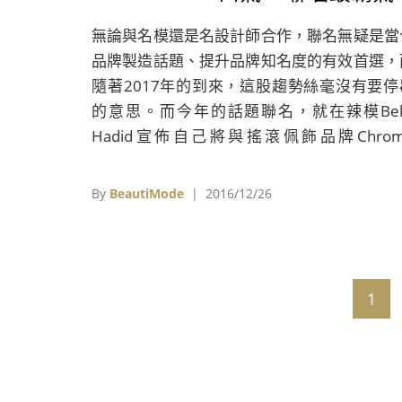
無論與名模還是名設計師合作，聯名無疑是當
品牌製造話題、提升品牌知名度的有效首選，
隨著2017年的到來，這股趨勢絲毫沒有要停
的意思。而今年的話題聯名，就在辣模Bell
Hadid宣佈自己將與搖滾佩飾品牌Chrom
Hearts聯名設計的消息中落幕。現在就跟著我
的腳步，一起來看看今年有哪些未上市先轟動
By
BeautiMode
| 2016/12/26
成功喧鬧出一番天地的話題聯名吧。
1