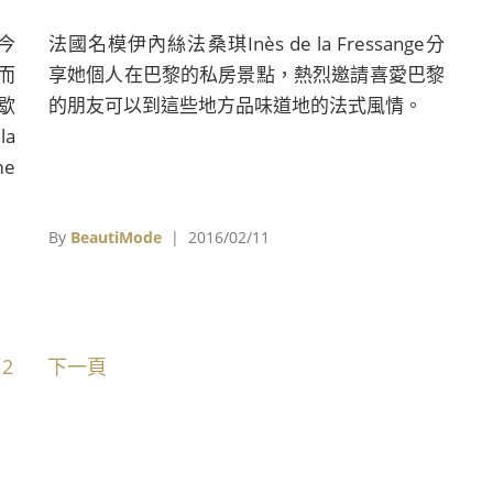
今
法國名模伊內絲法桑琪Inès de la Fressange分
而
享她個人在巴黎的私房景點，熱烈邀請喜愛巴黎
歇
的朋友可以到這些地方品味道地的法式風情。
a
e
們
，
By
BeautiMode
| 2016/02/11
2
下一頁