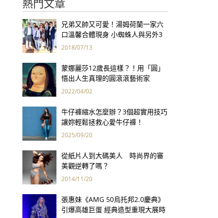
熱門文章
兄弟又帥又可愛！湯姆荷蘭一家六
口溫馨合體現身 小蜘蛛人與另外3
個弟弟感情超好！
2018/07/13
蒙娜麗莎12歲長這樣？！用「圓」
悟出人生真理的圓滾滾藝術家
2022/04/02
牛仔褲縮水怎麼辦？3個超實用技巧
讓妳輕鬆拯救心愛牛仔褲！
2025/09/20
從紙片人到大碼美人 時尚界的審
美觀逆轉了嗎？
2014/11/20
張惠妹《AMG 50烏托邦2.0慶典》
引爆高雄巨蛋 經典造型重現大展時