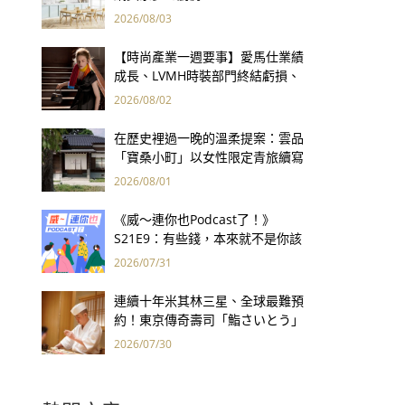
2026/08/03
【時尚產業一週要事】愛馬仕業績
成長、LVMH時裝部門終結虧損、
Kering轉型策略初現成效、Prada
2026/08/02
集團財報亮眼
在歷史裡過一晚的溫柔提案：雲品
「寶桑小町」以女性限定青旅續寫
台東老屋記憶
2026/08/01
《威～連你也Podcast了！》
S21E9：有些錢，本來就不是你該
賺的——讀《一個投機者的告白》
2026/07/31
連續十年米其林三星、全球最難預
約！東京傳奇壽司「鮨さいとう」
為何破例首度來台？
2026/07/30