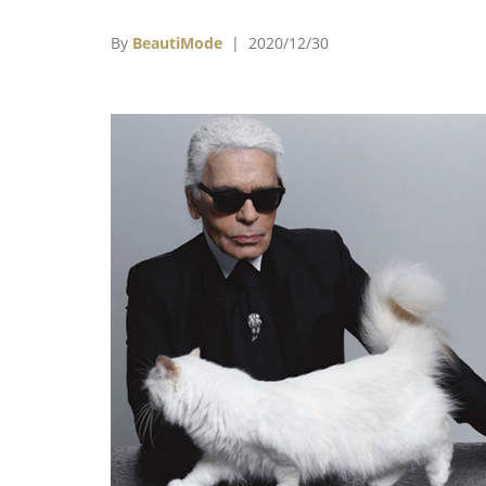
法國高級時裝公會對此表示哀悼，並將他稱
「先鋒」，但在60年前，當皮爾卡登率先推出
By
BeautiMode
| 2020/12/30
衣系列時，法國時裝公會對他的態度卻與現在
差地別……