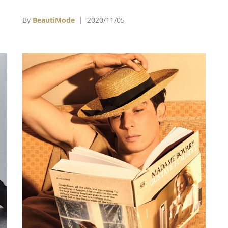
為
（Jean Reno）、設計師 Michel Klein、Jean-
成
Paule Gaultier、小篠弘子（Hiroko
By
BeautiMode
| 2020/11/05
天
Koshino）、Inès de La Fressange、André
Courrèges與作家Chantal Thomas、等人共同創
作，台灣的展出也邀請了包括20位實踐大學學生
的70位創作者共同參與，展現台灣人的溫暖及創
作能量。