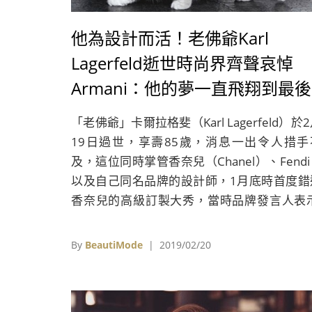
他為設計而活！老佛爺Karl
Lagerfeld逝世時尚界齊聲哀悼
Armani：他的夢一直飛翔到最後
一刻！
「老佛爺」卡爾拉格斐（Karl Lagerfeld）於
19日過世，享壽85歲，消息一出令人措手
及，這位同時掌管香奈兒（Chanel）、Fend
以及自己同名品牌的設計師，1月底時首度錯
香奈兒的高級訂製大秀，當時品牌發言人表示
他只是身體稍有不適，誰知不到一個月就傳出
幸的消息，令人不勝唏噓。
By
BeautiMode
| 2019/02/20