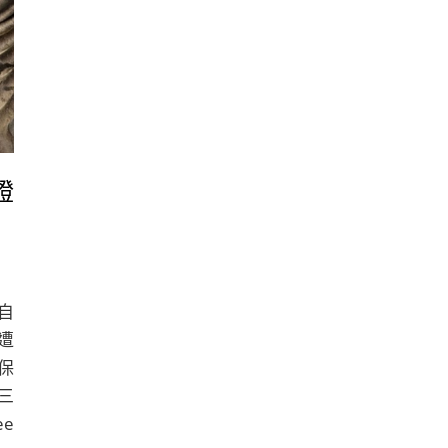
證
自
遭
保
三
e