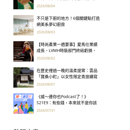
用66件名作拷問人性
2026/08/04
不只是下廚的地方！6個關鍵點打造
網美系夢幻廚房
2026/08/03
【時尚產業一週要事】愛馬仕業績
成長、LVMH時裝部門終結虧損、
Kering轉型策略初現成效、Prada
2026/08/02
集團財報亮眼
在歷史裡過一晚的溫柔提案：雲品
「寶桑小町」以女性限定青旅續寫
台東老屋記憶
2026/08/01
《威～連你也Podcast了！》
S21E9：有些錢，本來就不是你該
賺的——讀《一個投機者的告白》
2026/07/31