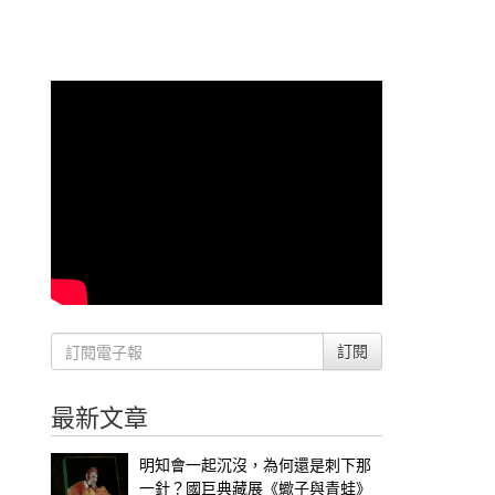
訂閱
最新文章
明知會一起沉沒，為何還是刺下那
一針？國巨典藏展《蠍子與青蛙》