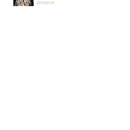
麼邊緣化，對我來說，當他們開
2015/01/31
口，說的都是我心裡的話。」