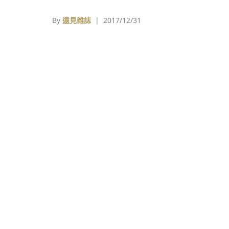
Foundation）基金會日前公佈了2017「喜
生動物攝影獎」（Comedy Wildlif
By
遠見雜誌
| 2017/12/31
Photography Awards）得獎照片，旨在透
默攝影的魅力，提高群眾保育意識，在輕鬆的
料間點綴生態環境之重要性