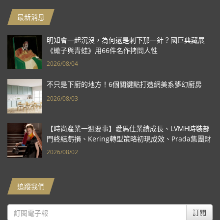
最新消息
明知會一起沉沒，為何還是刺下那一針？國巨典藏展
《蠍子與青蛙》用66件名作拷問人性
2026/08/04
不只是下廚的地方！6個關鍵點打造網美系夢幻廚房
2026/08/03
【時尚產業一週要事】愛馬仕業績成長、LVMH時裝部
門終結虧損、Kering轉型策略初現成效、Prada集團財
報亮眼
2026/08/02
追蹤我們
訂閱