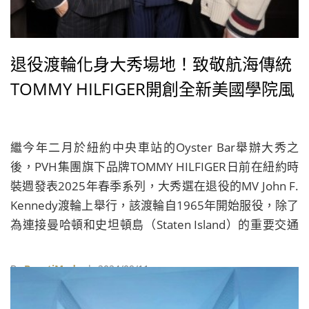
退役渡輪化身大秀場地！致敬航海傳統
TOMMY HILFIGER開創全新美國學院風
繼今年二月於紐約中央車站的Oyster Bar舉辦大秀之
後，PVH集團旗下品牌TOMMY HILFIGER日前在紐約時
裝週發表2025年春季系列，大秀選在退役的MV John F.
Kennedy渡輪上舉行，該渡輪自1965年開始服役，除了
為連接曼哈頓和史坦頓島（Staten Island）的重要交通
工具，更是乘載紐約回憶的經典文化象徵之一。品牌將
該渡輪化身為走秀場地，展現了設計師對海洋生活的熱
By
BeautiMode
| 2024/09/11
愛和對歷史的致敬，並為品牌標誌性的紅、白、藍色調
注入大膽的海洋元素。