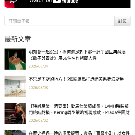
訂閱
最新文章
明知會一起沉沒，為何還是刺下那一針？國巨典藏展
《蠍子與青蛙》用66件名作拷問人性
2026/08/04
不只是下廚的地方！6個關鍵點打造網美系夢幻廚房
2026/08/03
【時尚產業一週要事】愛馬仕業績成長、LVMH時裝部
門終結虧損、Kering轉型策略初現成效、Prada集團財
報亮眼
2026/08/02
在歷史裡過一晚的溫柔提案：雲品「寶桑小町」以女性