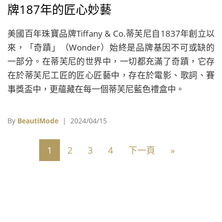
牌187年的匠心妙藝
美國百年珠寶品牌Tiffany & Co.蒂芙尼自1837年創立以
來，「奇蹟」（Wonder）始終是品牌基因不可或缺的
一部分。在蒂芙尼的世界中，一切都充滿了奇蹟，它存
在於蒂芙尼工匠的匠心匠藝中，存在於電影、歌詞、賽
事獎盃中，更蘊藏在每一個蒂芙尼藍色禮盒中。
By
BeautiMode
| 2024/04/15
1
2
3
4
下一頁
»