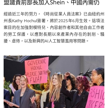
盟譴責前部長加入Shein、中國內需仍
疲軟、Moncler連續六年入選道瓊永續
經過近三年的努力，《時尚從業人員法案》已由紐約州
指數
州長Kathy Hochul簽署，將於2025年6月生效。這項法
案目的在加強對模特兒、內容創作者和其他自由工作者
的勞工保護，以應對長期以來產業內存在的剝削、騷
擾、虐待，以及新興的AI人工智慧濫用等問題。
By
BeautiMode
| 2024/12/29