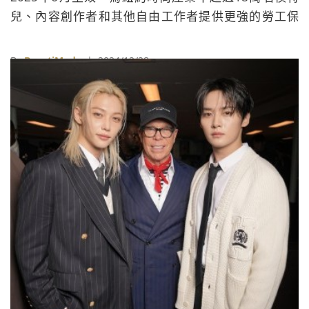
兒、內容創作者和其他自由工作者提供更強的勞工保
護，免受剝削、騷擾、虐待和日益嚴重的AI人工智慧濫
用。
By
BeautiMode
| 2024/12/28