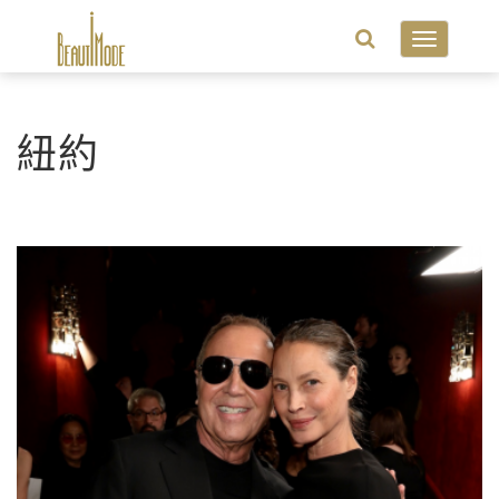
Toggle
navigatio
紐約