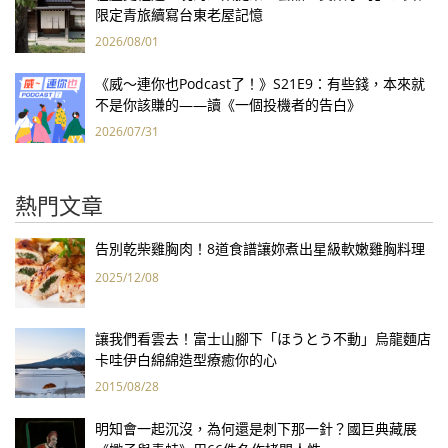
限定青旅續寫台東老屋記憶
2026/08/01
《威～連你也Podcast了！》S21E9：有些錢，本來就
不是你該賺的——讀《一個投機者的告白》
2026/07/31
熱門文章
告別乾柴雞胸肉！8道食譜讓妳煮出星級軟嫩雞胸料理
2025/12/08
讓我們看雲去！富士山腳下「ほうとう不動」烏龍麵店
卡哇伊白綿綿造型療癒你的心
2015/08/28
明知會一起沉沒，為何還是刺下那一針？國巨典藏展