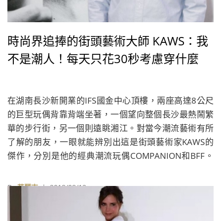
時尚界追捧的街頭藝術大師 KAWS：我
不是潮人！每天只花30秒考慮穿什麼
在湖南長沙新開業的IFS國金中心頂樓，兩座高達8公尺
的巨型玩偶背靠背端坐著，一個望向整個長沙最熱鬧繁
華的步行街，另一個則遠眺湘江。對當今潮流藝術有所
了解的朋友，一眼就能辨別出這是街頭藝術家KAWS的
傑作，分別是他的經典潮流玩偶COMPANION和BFF。
不過幾年前，當Uniqlo推出第一季聯名KAWS的產品
時，很多中國消費者並不清楚他是誰。
By
華麗志
| 2018/08/12