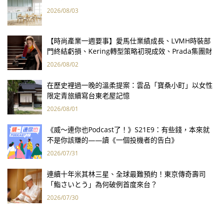
2026/08/03
【時尚產業一週要事】愛馬仕業績成長、LVMH時裝部
門終結虧損、Kering轉型策略初現成效、Prada集團財
報亮眼
2026/08/02
在歷史裡過一晚的溫柔提案：雲品「寶桑小町」以女性
限定青旅續寫台東老屋記憶
2026/08/01
《威～連你也Podcast了！》S21E9：有些錢，本來就
不是你該賺的——讀《一個投機者的告白》
2026/07/31
連續十年米其林三星、全球最難預約！東京傳奇壽司
「鮨さいとう」為何破例首度來台？
2026/07/30