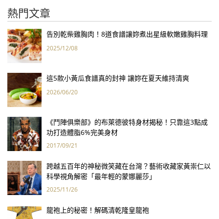
熱門文章
告別乾柴雞胸肉！8道食譜讓妳煮出星級軟嫩雞胸料理
2025/12/08
這5款小黃瓜食譜真的封神 讓妳在夏天維持清爽
2026/06/20
《鬥陣俱樂部》的布萊德彼特身材揭秘！只靠這3點成
功打造體脂6%完美身材
2017/09/21
跨越五百年的神秘微笑藏在台灣？藝術收藏家黃崇仁以
科學視角解密「最年輕的蒙娜麗莎」
2025/11/26
龍袍上的秘密！解碼清乾隆皇龍袍