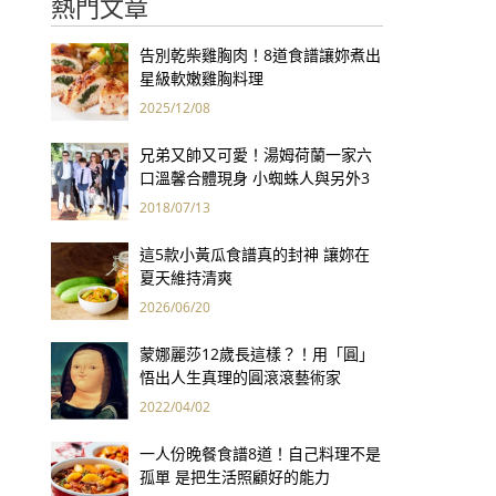
熱門文章
告別乾柴雞胸肉！8道食譜讓妳煮出
星級軟嫩雞胸料理
2025/12/08
兄弟又帥又可愛！湯姆荷蘭一家六
口溫馨合體現身 小蜘蛛人與另外3
個弟弟感情超好！
2018/07/13
這5款小黃瓜食譜真的封神 讓妳在
夏天維持清爽
2026/06/20
蒙娜麗莎12歲長這樣？！用「圓」
悟出人生真理的圓滾滾藝術家
2022/04/02
一人份晚餐食譜8道！自己料理不是
孤單 是把生活照顧好的能力