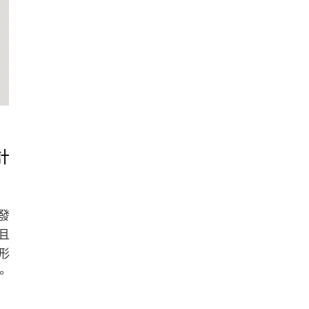
計
發
且
形
。