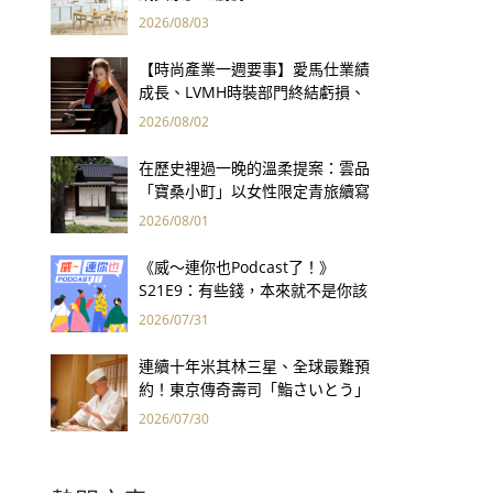
2026/08/03
【時尚產業一週要事】愛馬仕業績
成長、LVMH時裝部門終結虧損、
Kering轉型策略初現成效、Prada
2026/08/02
集團財報亮眼
在歷史裡過一晚的溫柔提案：雲品
「寶桑小町」以女性限定青旅續寫
台東老屋記憶
2026/08/01
《威～連你也Podcast了！》
S21E9：有些錢，本來就不是你該
賺的——讀《一個投機者的告白》
2026/07/31
連續十年米其林三星、全球最難預
約！東京傳奇壽司「鮨さいとう」
為何破例首度來台？
2026/07/30