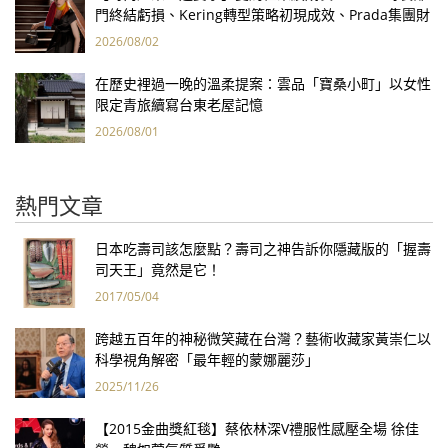
門終結虧損、Kering轉型策略初現成效、Prada集團財
報亮眼
2026/08/02
在歷史裡過一晚的溫柔提案：雲品「寶桑小町」以女性
限定青旅續寫台東老屋記憶
2026/08/01
熱門文章
日本吃壽司該怎麼點？壽司之神告訴你隱藏版的「握壽
司天王」竟然是它！
2017/05/04
跨越五百年的神秘微笑藏在台灣？藝術收藏家黃崇仁以
科學視角解密「最年輕的蒙娜麗莎」
2025/11/26
【2015金曲獎紅毯】蔡依林深V禮服性感壓全場 徐佳