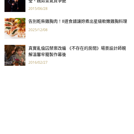
瑩、魏如萱氣質爭艷
2015/06/28
告別乾柴雞胸肉！8道食譜讓妳煮出星級軟嫩雞胸料理
2025/12/08
真實亂倫囚禁案改編 《不存在的房間》場景設計師親
解溫馨牢籠製作幕後
2016/02/27