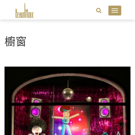
Toggle
navigatio
櫥窗