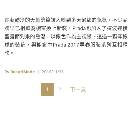
逐漸轉冷的天氣總算讓人嗅到冬天過節的氣氛，不少品
牌早已相繼為櫥窗換上新裝，Prada也加入了這波迎接
聖誕節到來的熱潮，以銀色作為主視覺，透過一顆顆銀
球的裝飾，與櫥窗中Prada 2017早春服裝系列互相輝
映。
By
BeautiMode
| 2016/11/28
1
2
下一頁