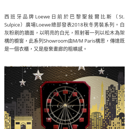
西班牙品牌Loewe日前於巴黎聖敍爾比斯（St.
Sulpice）廣場Loewe總部發表2018秋冬男裝系列。白
灰粉刷的牆面，以明亮的白光，照射著一列以松木為架
構的櫥窗，此系列Showroom由M/M Paris構思，傳達既
是一個衣櫃，又是廢棄畫廊的粗曠感。
By
BeautiMode
| 2018/01/25