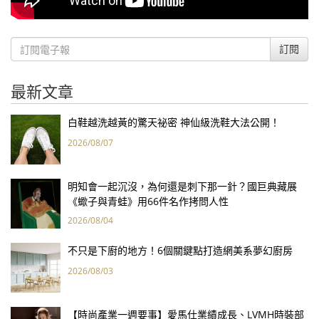
訂閱
最新文章
白鞋越洗越黃的驚天祕密 神仙級洗鞋大法公開！
2026/08/07
明知會一起沉沒，為何還是刺下那一針？國巨典藏展
《蠍子與青蛙》用66件名作拷問人性
2026/08/04
不只是下廚的地方！6個關鍵點打造網美系夢幻廚房
2026/08/03
【時尚產業一週要事】愛馬仕業績成長、LVMH時裝部