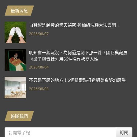
最新消息
白鞋越洗越黃的驚天祕密 神仙級洗鞋大法公開！
2026/08/07
明知會一起沉沒，為何還是刺下那一針？國巨典藏展
《蠍子與青蛙》用66件名作拷問人性
2026/08/04
不只是下廚的地方！6個關鍵點打造網美系夢幻廚房
2026/08/03
追蹤我們
訂閱