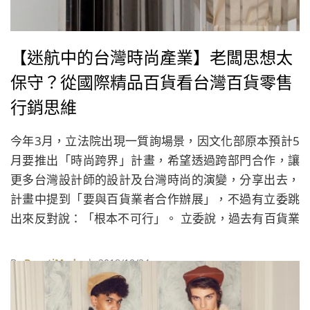
【迷航中的台灣時尚產業】老闆思想太
保守？從國際精品百貨看台灣百貨零售
行銷思維
今年3月，立法院出現一質詢場景，因文化部原本預計5
月要推出「時尚跨界」計畫，希望透過跨部門合作，讓
更多台灣設計師的設計及台灣時尚的演變，分享出去，
計畫中提到「要與百貨業者合作辦展」，不過有立委跳
出來反對說：「根本不可行」。 立委說，過去有百貨業
董事長同意辦類似展覽，卻被其他繳租金的櫃位反對，
而且就算要辦展，也不會被放在好的櫃位！有一個國際
By
BeautiMode
| 2018/10/24
品牌業者向百貨公司董事長抗議，他說：「董事長很抱
歉，我們是付你租金的，還給你抽成來到這地方，結果