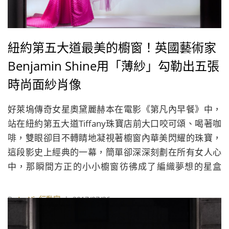
紐約第五大道最美的櫥窗！英國藝術家
Benjamin Shine用「薄紗」勾勒出五張
時尚面紗肖像
好萊塢傳奇女星奧黛麗赫本在電影《第凡內早餐》中，
站在紐約第五大道Tiffany珠寶店前大口咬可頌、喝著咖
啡，雙眼卻目不轉睛地凝視著櫥窗內華美閃耀的珠寶，
這段影史上經典的一幕，簡單卻深深刻劃在所有女人心
中，那瞬間方正的小小櫥窗彷彿成了編織夢想的星盒
子。櫥窗確實有這種魔力，設計師透過精巧的裝置安
排，置入自身無窮的創意靈感，在有所侷限的空間裡陳
By
La Vie行動家
| 2017/07/26
列出想述說傳達的故事，除對外展示準備販售的精選商
品外，也同時呈現一場甜蜜美夢。