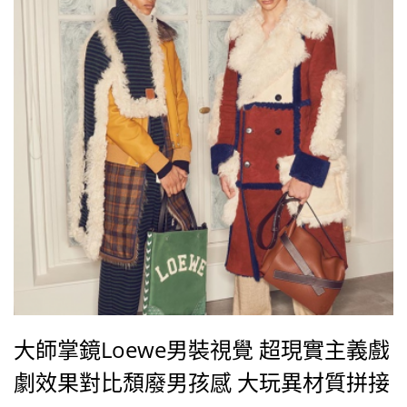
展覽你要放這也沒告知我們，我們不同意，請你退
回。」
大師掌鏡Loewe男裝視覺 超現實主義戲
劇效果對比頹廢男孩感 大玩異材質拼接