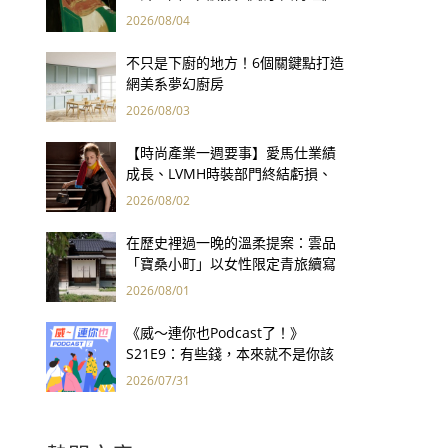
用66件名作拷問人性
2026/08/04
不只是下廚的地方！6個關鍵點打造
網美系夢幻廚房
2026/08/03
【時尚產業一週要事】愛馬仕業績
成長、LVMH時裝部門終結虧損、
Kering轉型策略初現成效、Prada
2026/08/02
集團財報亮眼
在歷史裡過一晚的溫柔提案：雲品
「寶桑小町」以女性限定青旅續寫
台東老屋記憶
2026/08/01
《威～連你也Podcast了！》
S21E9：有些錢，本來就不是你該
賺的——讀《一個投機者的告白》
2026/07/31