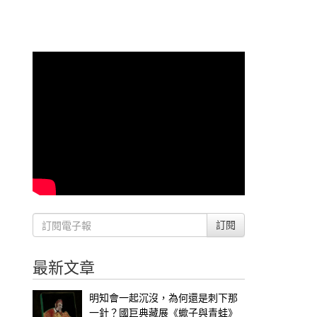
訂閱
最新文章
明知會一起沉沒，為何還是刺下那
一針？國巨典藏展《蠍子與青蛙》