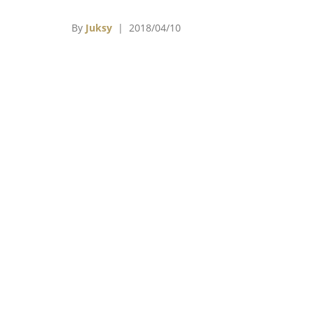
和盧貝松的《星際特工瓦雷諾：千星之城
（Valerianand the City of a Thousa
By
Juksy
| 2018/04/10
Planets）同樣也是赤字狀態，但都沒有比以
這5部電影還要虧錢。