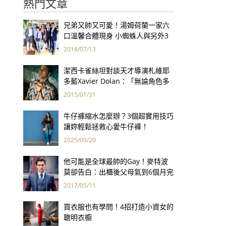
熱門文章
兄弟又帥又可愛！湯姆荷蘭一家六
口溫馨合體現身 小蜘蛛人與另外3
個弟弟感情超好！
2018/07/13
潔西卡雀絲坦對談天才導演札維耶
多藍Xavier Dolan：「無論角色多
麼邊緣化，對我來說，當他們開
2015/01/31
口，說的都是我心裡的話。」
牛仔褲縮水怎麼辦？3個超實用技巧
讓妳輕鬆拯救心愛牛仔褲！
2025/09/20
他可能是全球最帥的Gay！麥特波
莫卻告白：出櫃後父母氣到6個月完
全不跟我說話...
2017/05/11
買衣服也有學問！4招打造小資女的
聰明衣櫥