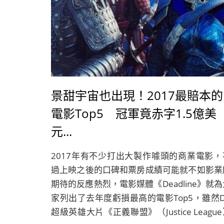
景甜宇宙也出現！2017最賠本的
電影Top5 冠軍竟赤字1.5億美
元...
2017年有不少打出大製作噱頭的商業電影，
過上映之後的口碑和票房成績可能就不如影業
期待的反應熱烈，電影媒體《Deadline》就為
家列出了去年度虧損最高的電影Top5，雖然D
超級英雄大片《正義聯盟》（Justice Leagu