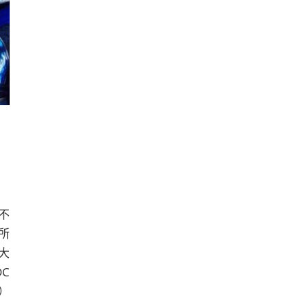
不
所
大
C
e）