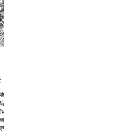
」
灘
地
論
作
到
現