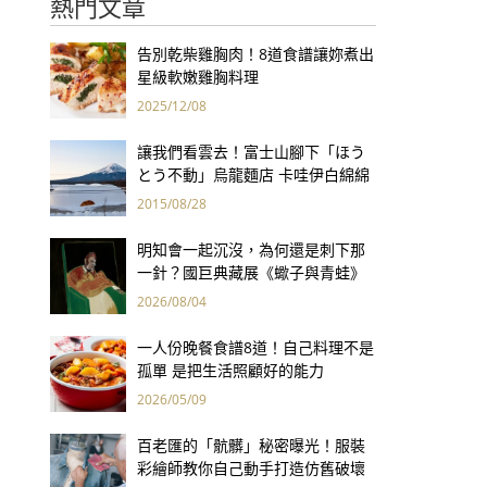
熱門文章
告別乾柴雞胸肉！8道食譜讓妳煮出
星級軟嫩雞胸料理
2025/12/08
讓我們看雲去！富士山腳下「ほう
とう不動」烏龍麵店 卡哇伊白綿綿
造型療癒你的心
2015/08/28
明知會一起沉沒，為何還是刺下那
一針？國巨典藏展《蠍子與青蛙》
用66件名作拷問人性
2026/08/04
一人份晚餐食譜8道！自己料理不是
孤單 是把生活照顧好的能力
2026/05/09
百老匯的「骯髒」秘密曝光！服裝
彩繪師教你自己動手打造仿舊破壞