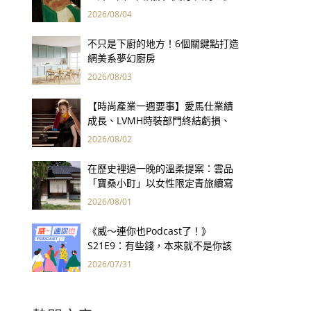
用66件名作拷問人性
2026/08/04
不只是下廚的地方！6個關鍵點打造
網美系夢幻廚房
2026/08/03
【時尚產業一週要事】愛馬仕業績
成長、LVMH時裝部門終結虧損、
Kering轉型策略初現成效、Prada
2026/08/02
集團財報亮眼
在歷史裡過一晚的溫柔提案：雲品
「寶桑小町」以女性限定青旅續寫
台東老屋記憶
2026/08/01
《威～連你也Podcast了！》
S21E9：有些錢，本來就不是你該
賺的——讀《一個投機者的告白》
2026/07/31