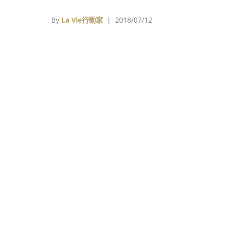
象」，每回展覽總能吸引大批為其作品傾倒的
眾，甘願落入充滿草間風格的花花世界中。
By
La Vie行動家
| 2018/07/12