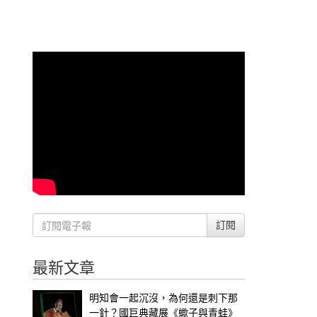
訂閱
最新文章
明知會一起沉沒，為何還是刺下那
一針？國巨典藏展《蠍子與青蛙》