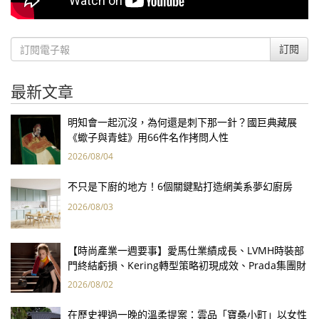
訂閱
最新文章
明知會一起沉沒，為何還是刺下那一針？國巨典藏展
《蠍子與青蛙》用66件名作拷問人性
2026/08/04
不只是下廚的地方！6個關鍵點打造網美系夢幻廚房
2026/08/03
【時尚產業一週要事】愛馬仕業績成長、LVMH時裝部
門終結虧損、Kering轉型策略初現成效、Prada集團財
報亮眼
2026/08/02
在歷史裡過一晚的溫柔提案：雲品「寶桑小町」以女性