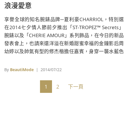
浪漫愛意
享譽全球的知名腕錶品牌─夏利豪CHARRIOL，特別選
在2014七夕情人節前夕推出「ST-TROPEZ™ Secrets」
腕錶以及「CHERIE AMOUR」系列飾品，在今日的新品
發表會上，也請來還洋溢在新婚甜蜜幸福的金鐘影后周
幼婷以及帥氣有型的修杰楷擔任嘉賓，身穿一襲水藍色
西裝的修杰楷，活動上也開起人妻周幼婷的玩笑，笑說
自己今天特地以全身藍造型現身，化身為「藍先生」與
By
BeautiMode
| 2014/07/22
周幼婷甜蜜同台。至於婚後首次出席代言活動的周幼
婷，則身穿露肩粉色小洋裝亮麗登場，臉上始終掛著微
1
2
下一頁
笑的她，當然不免俗被問及與老公藍正龍將怎麼度過浪
漫情人節，她則表示目前沒有特別計畫，只要能在彼此
身邊就是最