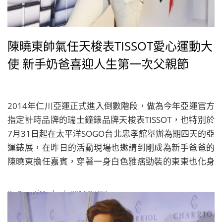
陳曉東帥氣任天梭表TISSOT愛心運動大
使 新手奶爸喜迎人生第一次父親節
2014年仁川亞運正式進入倒數階段，做為今年亞運官方
指定計時品牌的瑞士鐘錶品牌天梭表TISSOT，也特別於
7月31日起在太平洋SOGO台北忠孝館舉辦為期四天的亞
運錶展，在昨日的活動現場也邀請到剛成為新手爸爸的
陳曉東擔任嘉賓，穿著一身白色雅痞勁裝的東東也化身
天梭表愛心運動大使，希望藉由品牌的力量，將棒球練
習的相關用品送到台灣角落，用實際行動為棒球小選手
By
BeautiMode
| 2014/07/27
們加油！ 深情好男人進化新手爸爸，陳曉東認真扮演天
梭表愛心大使，以行動鼓勵台灣棒球小選手。 去年在天