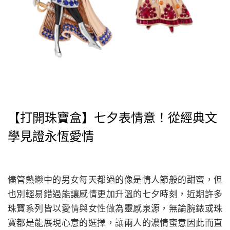
【打開珠寶盒】七夕表情意！從經典文
學見證永恆愛情
儘管熱戀中的男女每天都過的像是情人節般的甜蜜，但
也別輕易錯過能讓感情更加升溫的七夕時刻，近期許多
珠寶系列皆以愛情與女性做為靈感泉源，無論腕錶或珠
寶都是能展現心意的選擇，讓兩人的濃情蜜意因此而直