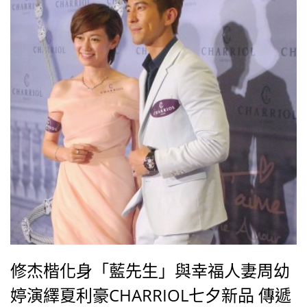
梭表160週年的活動上以深情霸氣皇上現身的陳曉東，
如今已晉升為奶爸的身份，談到還未滿੍
修杰楷化身「藍先生」與幸福人妻周幼
婷演繹夏利豪CHARRIOL七夕新品 傳遞