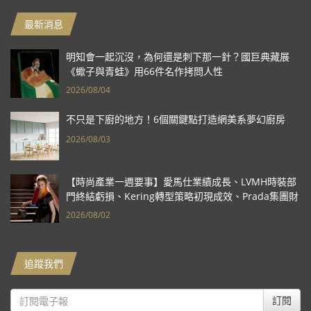
最新消息
明知會一起沉沒，為何還是刺下那一針？國巨典藏展
《蠍子與青蛙》用66件名作拷問人性
2026/08/04
不只是下廚的地方！6個關鍵點打造網美系夢幻廚房
2026/08/03
【時尚產業一週要事】愛馬仕業績成長、LVMH時裝部
門終結虧損、Kering轉型策略初現成效、Prada集團財
報亮眼
2026/08/02
追蹤我們
訂閱