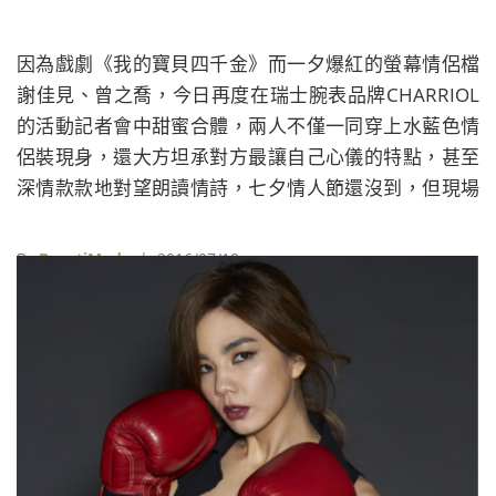
因為戲劇《我的寶貝四千金》而一夕爆紅的螢幕情侶檔
謝佳見、曾之喬，今日再度在瑞士腕表品牌CHARRIOL
的活動記者會中甜蜜合體，兩人不僅一同穿上水藍色情
侶裝現身，還大方坦承對方最讓自己心儀的特點，甚至
深情款款地對望朗讀情詩，七夕情人節還沒到，但現場
早已瀰漫著濃濃的甜蜜氛圍。
By
BeautiMode
| 2016/07/19