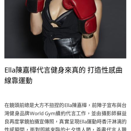
Ella陳嘉樺代言健身來真的 打造性感曲
線靠運動
在鏡頭前總是大方不扭捏的Ella陳嘉樺，前陣子宣布與台
灣健身品牌World Gym續約代言工作，並由攝影師蘇益
良再度掌鏡拍攝宣傳照，真實呈現Ella運動時香汗淋漓的
性感瞬間，面對即將來臨的七夕情人節，善盡代言人職