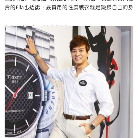
責的Ella也透露，最實用的性感戰衣就是鍛鍊自己的身
體，「性感睡衣？不用準備啊，我運動練出來的曲線就
是最性感的！」
By
BeautiMode
| 2015/08/18