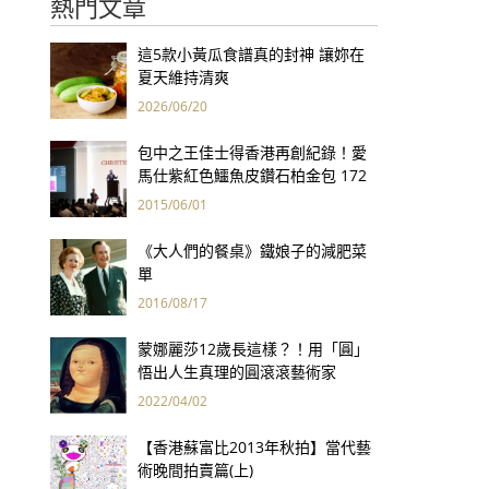
熱門文章
這5款小黃瓜食譜真的封神 讓妳在
夏天維持清爽
2026/06/20
包中之王佳士得香港再創紀錄！愛
馬仕紫紅色鱷魚皮鑽石柏金包 172
萬港幣創全球手袋拍賣最高價
2015/06/01
《大人們的餐桌》鐵娘子的減肥菜
單
2016/08/17
蒙娜麗莎12歲長這樣？！用「圓」
悟出人生真理的圓滾滾藝術家
2022/04/02
【香港蘇富比2013年秋拍】當代藝
術晚間拍賣篇(上)