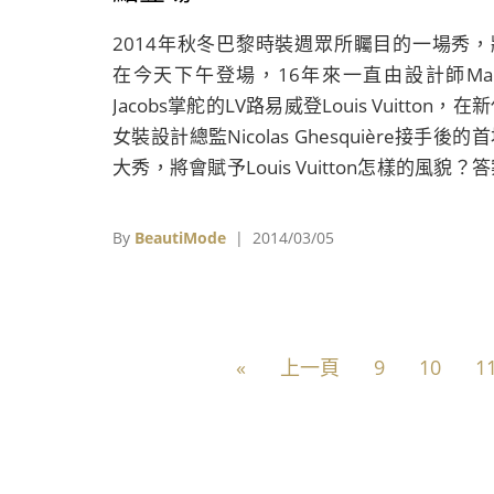
2014年秋冬巴黎時裝週眾所矚目的一場秀，
在今天下午登場，16年來一直由設計師Mar
Jacobs掌舵的LV路易威登Louis Vuitton，在
女裝設計總監Nicolas Ghesquière接手後的
大秀，將會賦予Louis Vuitton怎樣的風貌？
將在巴黎時間3月5日上午10點/台灣時間今天(
日)下午5點揭曉。 BeautiMode也將與路易
By
BeautiMode
| 2014/03/05
官網LouisVuitton.com同步線上直播完整的
秀，喜愛LV的朋友也可以在其它的社群媒體上
定路易威登時裝展幕後到台前的精彩畫面，透
主題標籤 #LVLive #LouisVuitton 與路易威
«
上一頁
9
10
1
場媒體嘉賓連線，即時分享最前線的獨家畫面