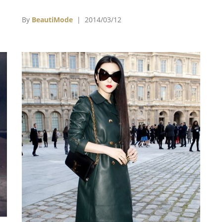
ne
Alexander Wang王大仁 年度最佳男裝設計師 1.
m
Thom Browne 2.「Rag & Bone」設計師
By
BeautiMode
| 2014/03/12
e、
Marcus Wainwright、David Neville 3.「Public
as
School」設計師Maxwell Osborne、Dao-Yi
a、
Chow周道一 年度最佳配件設計師 1. Alexander
s、
Wang王大仁 2.「Proenza Schouler」設計師
en
Lazaro Hemandez、Jack McCullough 3.「The
，接
Row」設計師Mary-Kate Olsen、Ashely Olsen
的
Swarovski最具潛力女裝設計師 1.「Creatures
還
of the Wind」設計師Shane Gabier、
支
Christopher Peters 2. Rosie Assoulin 3. Wes
採
Gordon Swarovski最具潛力男裝設計師 1. Tim
Coppens 2. Todd Snyder 3.「Hood by Air」設
計師Shayne Oliver Swarovski最具潛力配件設計
師 1. Irene Neuwirth 2. Jennifer Fisher 3. Marc
Alary 終身成就獎 Tom Ford 國際時尚設計師