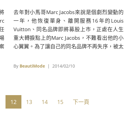
將
去年對小馬哥Marc Jacobs來說是個劇烈變動的
c
一年，他恢復單身、離開服務16年的Louis
新任
Vuitton、同名品牌即將募股上市，正處在人生
首場
重大轉捩點上的Marc Jacobs，不難看出他的小
答案
心翼翼。為了讓自己的同名品牌不再失序，被太
5
多意見干擾，去年5月中，他與品牌總監Robert
威登
Duffy一同替副牌Marc by Marc Jacobs找來了風
By
BeautiMode
| 2014/02/10
服裝
格類似的設計師Katie Hiller，而Katie Hiller在此
鎖
同時也提攜了Luella Bartley一同加入設計團
過
隊，擔任女裝設計總監，這是小馬哥重整品牌個
登秀
性的第一步，第二步當然就是轟動一時的卸任
1
12
13
14
15
下一頁
。
Louis Vuitton設計總監一職，而第三步，他要變
更副牌Marc by Marc Jacobs的名稱，對此他表
示：「我一直都很恨這個名字，我已經想好新的
品牌名稱了，但現在還不