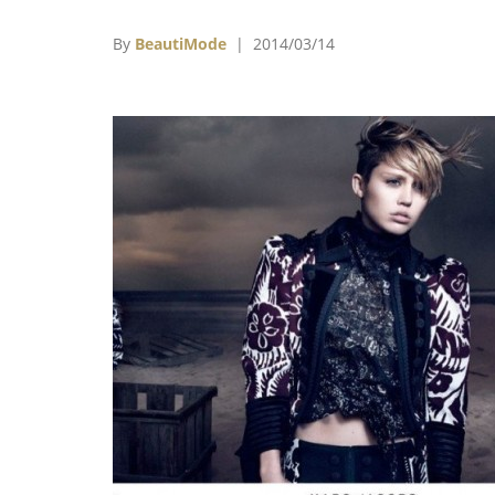
裝設計師」的品牌Hood by Air設計師Shany
Oliver以及同樣入圍CFDA同項目的Ti
By
BeautiMode
| 2014/03/14
Coppens、Jacquemus的Simon Port
Miuniku的Nikita和Tina Sutradhar、Thom
Tait、Tillmann Lauterbach、Simone Roch
Suno的設計師Erin Beatty和Max Osterwei
Vika Gazinskaya還有Atto的設計師Juli
Dossena等12組人馬，將在今年5月28日時
受最終評審，優勝者將能獲得LVMH集團提供
30萬歐元獎金此外，從頒獎日開始算起，集團
將會提供為期一年的技術指導和額外的財務
持，技術指導內容包羅萬象，包含智財權、
購、生產和經銷、品牌形象