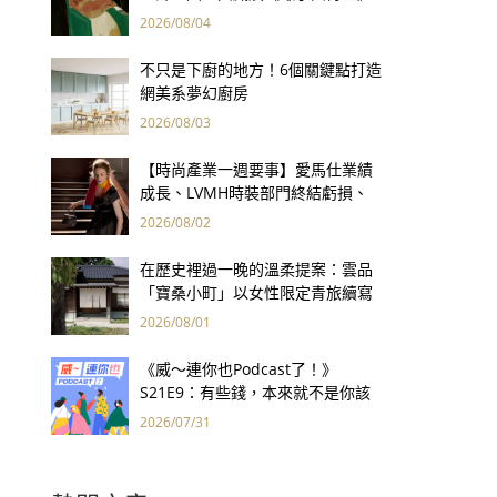
用66件名作拷問人性
2026/08/04
不只是下廚的地方！6個關鍵點打造
網美系夢幻廚房
2026/08/03
【時尚產業一週要事】愛馬仕業績
成長、LVMH時裝部門終結虧損、
Kering轉型策略初現成效、Prada
2026/08/02
集團財報亮眼
在歷史裡過一晚的溫柔提案：雲品
「寶桑小町」以女性限定青旅續寫
台東老屋記憶
2026/08/01
《威～連你也Podcast了！》
S21E9：有些錢，本來就不是你該
賺的——讀《一個投機者的告白》
2026/07/31