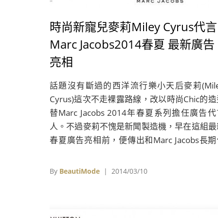
時尚新寵兒麥莉Miley Cyrus代言
Marc Jacobs2014春夏 最新廣告
亮相
話題沒有斷過的西洋流行樂小天后麥莉(Mile
Cyrus)這次不走裸露路線，改以時尚Chic的
替Marc Jacobs 2014年春夏系列擔任廣告
人。不過麥莉不愧是新聞製造機，早在這組最
春夏廣告亮相前，便傳出和Marc Jacobs長
作的攝影師Juergen Teller，因為不喜歡麥
拒絕擔任最新廣告的掌鏡者，儘管設計師Mar
By
BeautiMode
| 2014/03/10
Jacobs出面協調也無力挽回，最後則改由另一
攝影大師David Sims拍攝。雖然麥莉沒能獲
影大師青睞，但Marc Jacibs則是公開力挺她