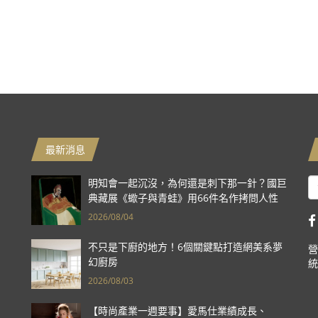
最新消息
明知會一起沉沒，為何還是刺下那一針？國巨
典藏展《蠍子與青蛙》用66件名作拷問人性
2026/08/04
不只是下廚的地方！6個關鍵點打造網美系夢
營
幻廚房
統
2026/08/03
【時尚產業一週要事】愛馬仕業績成長、