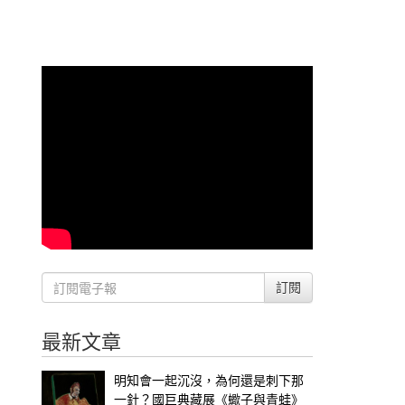
訂閱
最新文章
明知會一起沉沒，為何還是刺下那
一針？國巨典藏展《蠍子與青蛙》