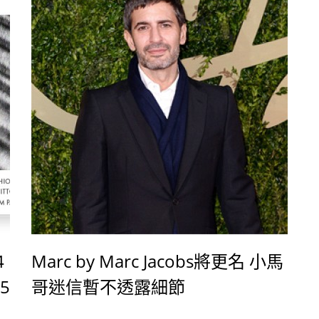
：
元素，在輪廓上無論是大衣、洋裝或者褲裝皆展
現出女性幹練都會的一面。(LV 2014秋冬影片點
這) 而做為備受期待的大秀，此次Louis Vuitton
2014秋冬發表會上也吸引了許多重量級嘉賓
4
Marc by Marc Jacobs將更名 小馬
5
哥迷信暫不透露細節