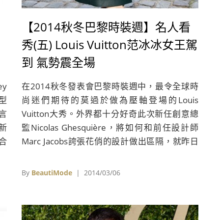
Raf Simons 年度&#
【2014秋冬巴黎時裝週】名人看
秀(五) Louis Vuitton范冰冰女王駕
到 氣勢震全場
y
在2014秋冬發表會巴黎時裝週中，最令全球時
造型
尚迷們期待的莫過於做為壓軸登場的Louis
代言
Vuitton大秀。外界都十分好奇此次新任創意總
新
監Nicolas Ghesquière，將如何和前任設計師
期合
Marc Jacobs誇張花俏的設計做出區隔，就昨日
莉而
在羅浮宮裡發表的全新秋冬系列作品，可以看出
c
Nicolas Ghesquière保持他一貫的俐落設計風
By
BeautiMode
| 2014/03/06
位
格，讓原本奢華印象濃厚的Louis Vuitton變身成
得攝
簡約率性的全新風貌，款式設計上多以實穿為
，稱
主，皮革和異材質拼接則為本季的兩大設計重要