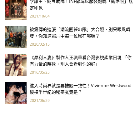
李康生、納豆助陣！INF郭瑋以服裝翻轉「觀落陰」既
定印象
2021/10/04
被瘋傳的這張「潮流圈夢幻隊」大合照，別只跟風轉
發，你知道照片中每一位屌在哪嗎？
2020/02/15
《犀利人妻》製作人王珮華看台灣影視產業困境 「你
有力量的時候，別人會看到你的好」
2016/05/25
進入時尚界就是要摧毀一致性！Vivienne Westwood
縱橫半世紀的秘密究竟是？
2021/06/29