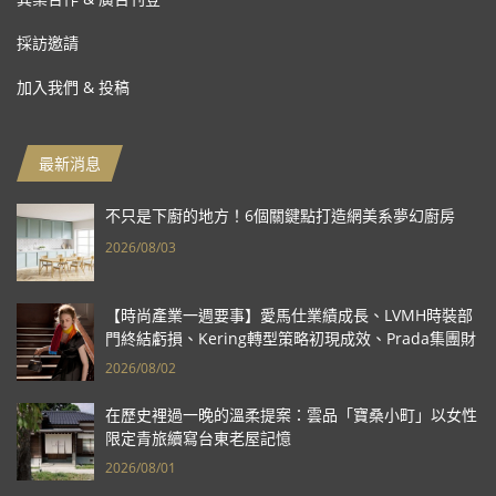
採訪邀請
加入我們 & 投稿
最新消息
不只是下廚的地方！6個關鍵點打造網美系夢幻廚房
2026/08/03
【時尚產業一週要事】愛馬仕業績成長、LVMH時裝部
門終結虧損、Kering轉型策略初現成效、Prada集團財
報亮眼
2026/08/02
在歷史裡過一晚的溫柔提案：雲品「寶桑小町」以女性
限定青旅續寫台東老屋記憶
2026/08/01