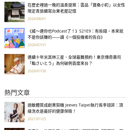
在歷史裡過一晚的溫柔提案：雲品「寶桑小町」以女性
限定青旅續寫台東老屋記憶
2026/08/01
《威～連你也Podcast了！》S21E9：有些錢，本來就
不是你該賺的——讀《一個投機者的告白》
2026/07/31
連續十年米其林三星、全球最難預約！東京傳奇壽司
「鮨さいとう」為何破例首度來台？
2026/07/30
熱門文章
過敏體質成創業契機 Jeeves Taipei執行長李翊菲：頂
級洗衣是最好的健康保險！
2021/01/25