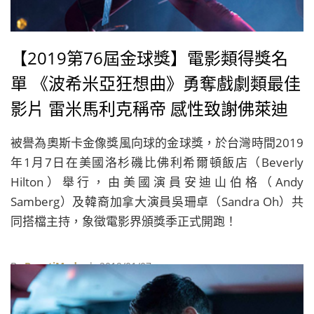
【2019第76屆金球獎】電影類得獎名
單 《波希米亞狂想曲》勇奪戲劇類最佳
影片 雷米馬利克稱帝 感性致謝佛萊迪
墨裘瑞
被譽為奧斯卡金像獎風向球的金球獎，於台灣時間2019
年1月7日在美國洛杉磯比佛利希爾頓飯店（Beverly
Hilton）舉行，由美國演員安迪山伯格（Andy
Samberg）及韓裔加拿大演員吳珊卓（Sandra Oh）共
同搭檔主持，象徵電影界頒獎季正式開跑！
By
BeautiMode
| 2019/01/07