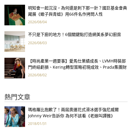
明知會一起沉沒，為何還是刺下那一針？國巨基金會典
藏展《蠍子與青蛙》用66件名作拷問人性
2026/08/04
不只是下廚的地方！6個關鍵點打造網美系夢幻廚房
2026/08/03
【時尚產業一週要事】愛馬仕業績成長、LVMH時裝部
門終結虧損、Kering轉型策略初現成效、Prada集團財
報亮眼
2026/08/02
熱門文章
瑪格羅比抱歉了！兩屆奧運花式滑冰選手強尼威爾
Johnny Weir告訴你 為何不該看《老娘叫譚雅》
2018/01/31