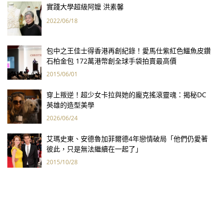
實踐大學超級阿嬤 洪素馨
2022/06/18
包中之王佳士得香港再創紀錄！愛馬仕紫紅色鱷魚皮鑽
石柏金包 172萬港幣創全球手袋拍賣最高價
2015/06/01
穿上叛逆！超少女卡拉與她的龐克搖滾靈魂：揭秘DC
英雄的造型美學
2026/06/24
艾瑪史東、安德魯加菲爾德4年戀情破局「他們仍愛著
彼此，只是無法繼續在一起了」
2015/10/28