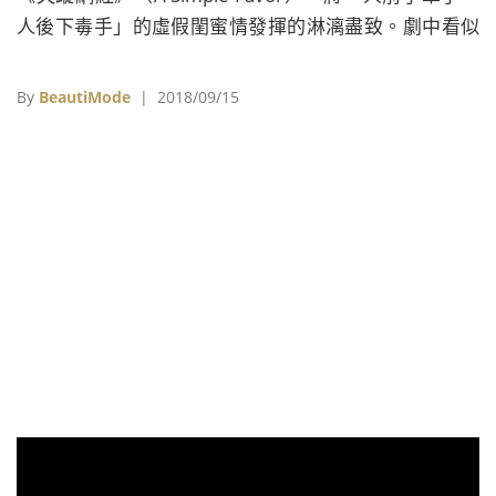
人後下毒手」的虛假閨蜜情發揮的淋漓盡致。劇中看似
情感深厚對彼此暢所欲言的兩人，背後卻各自心懷不
軌，互相算計，然而在現實生活中，這兩位女星卻因戲
By
BeautiMode
| 2018/09/15
結緣，成為無話不談的好姊妹。