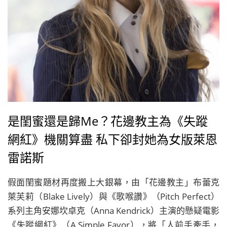
是閨蜜還是歸Me？花邊教主為《失蹤
網紅》機關算盡 私下卻封她為女版萊恩
雷諾斯
假面閨蜜題材再度搬上大銀幕，由「花邊教主」布蕾克
萊芙莉（Blake Lively）與《歌喉讚》（Pitch Perfect）
系列主角安娜坎卓克（Anna Kendrick）主演的懸疑電影
《失蹤網紅》（A Simple Favor），將「人前手牽手，