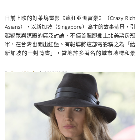
日前上映的好萊塢電影《瘋狂亞洲富豪》（Crazy Rich
Asians），以新加坡（Singapore）為主的故事背景，引
起觀眾與媒體的廣泛討論，不僅首週即登上北美票房冠
軍，在台灣也開出紅盤。有報導將這部電影稱之為「給
新加坡的一封情書」，當地許多著名的城市地標和景
點，如濱海灣金沙酒店、濱海灣花園、魚尾獅公園等，
都成為電影中重要場景。在電影助陣下，新加坡再度成
By
BeautiMode
| 2018/09/23
為矚目的觀光焦點。