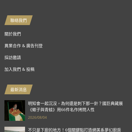
聯絡我們
關於我們
異業合作 & 廣告刊登
採訪邀請
加入我們 & 投稿
最新消息
明知會一起沉沒，為何還是刺下那一針？國巨典藏展
《蠍子與青蛙》用66件名作拷問人性
2026/08/04
不只是下廚的地方！6個關鍵點打造網美系夢幻廚房