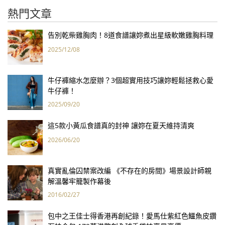
熱門文章
告別乾柴雞胸肉！8道食譜讓妳煮出星級軟嫩雞胸料理
2025/12/08
牛仔褲縮水怎麼辦？3個超實用技巧讓妳輕鬆拯救心愛
牛仔褲！
2025/09/20
這5款小黃瓜食譜真的封神 讓妳在夏天維持清爽
2026/06/20
真實亂倫囚禁案改編 《不存在的房間》場景設計師親
解溫馨牢籠製作幕後
2016/02/27
包中之王佳士得香港再創紀錄！愛馬仕紫紅色鱷魚皮鑽