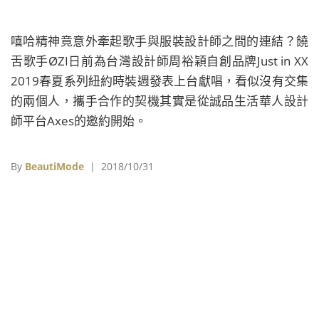
嘻哈精神竟意外牽起歌手與服裝設計師之間的連結？饒
舌歌手ØZI日前為台灣設計師周裕穎自創品牌Just in XX
2019春夏系列紐約時裝週發表上台獻唱，看似沒有交集
的兩個人，攜手合作的契機其實是從誠品生活華人設計
師平台Axes的邀約開始。
By
BeautiMode
| 2018/10/31