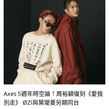
Axes 5週年時空論！周裕穎復刻《愛我
別走》 ØZI與葉璦菱另類同台