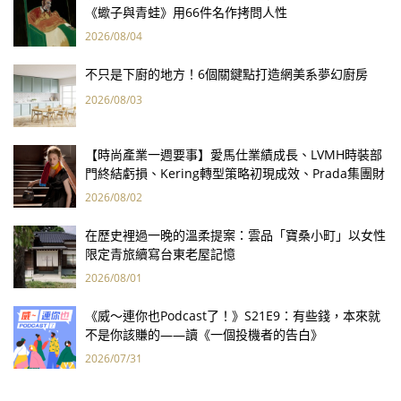
《蠍子與青蛙》用66件名作拷問人性
2026/08/04
不只是下廚的地方！6個關鍵點打造網美系夢幻廚房
2026/08/03
【時尚產業一週要事】愛馬仕業績成長、LVMH時裝部
門終結虧損、Kering轉型策略初現成效、Prada集團財
報亮眼
2026/08/02
在歷史裡過一晚的溫柔提案：雲品「寶桑小町」以女性
限定青旅續寫台東老屋記憶
2026/08/01
《威～連你也Podcast了！》S21E9：有些錢，本來就
不是你該賺的——讀《一個投機者的告白》
2026/07/31