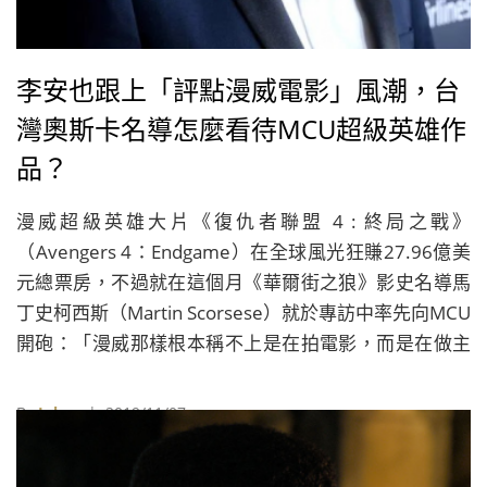
李安也跟上「評點漫威電影」風潮，台
灣奧斯卡名導怎麼看待MCU超級英雄作
品？
漫威超級英雄大片《復仇者聯盟 4 : 終局之戰》
（Avengers 4：Endgame）在全球風光狂賺27.96億美
元總票房，不過就在這個月《華爾街之狼》影史名導馬
丁史柯西斯（Martin Scorsese）就於專訪中率先向MCU
開砲：「漫威那樣根本稱不上是在拍電影，而是在做主
題樂園」。
By
Juksy
| 2019/11/07