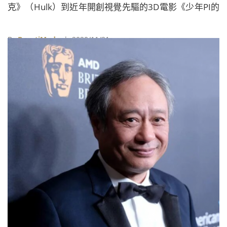
克》（Hulk）到近年開創視覺先驅的3D電影《少年PI的
奇幻旅程》（Life of Pi）與《雙子殺手》（Gemini
Man），李安導演分享電影創作的各種經歷，豐富對談
By
BeautiMode
| 2020/11/21
激勵現場電影後進們，短短兩小時笑聲不斷。