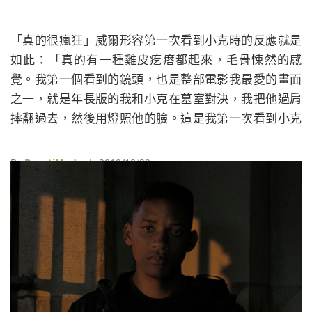
「真的很瘋狂」威爾形容第一次看到小克時的反應就是
如此：「真的有一種雞皮疙瘩都起來，毛骨悚然的感
覺。我第一個看到的鏡頭，也是整部電影我最愛的畫面
之一，就是年長版的我和小克在墓室對決，我把他過肩
摔翻過去，然後用燈照他的臉。這是我第一次看到小克
的完成版，感覺非常超現實，也說不上來的詭異。但我
整個超興奮的，開始想像所有的可能性！」
By
BeautiMode
| 2019/10/29