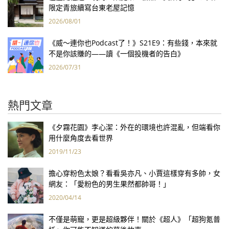
限定青旅續寫台東老屋記憶
2026/08/01
《威～連你也Podcast了！》S21E9：有些錢，本來就
不是你該賺的——讀《一個投機者的告白》
2026/07/31
熱門文章
《夕霧花園》李心潔：外在的環境也許混亂，但端看你
用什麼角度去看世界
2019/11/23
擔心穿粉色太娘？看看吳亦凡、小賈這樣穿有多帥，女
網友：「愛粉色的男生果然都帥哥！」
2020/04/14
不僅是萌寵，更是超級夥伴！關於《超人》「超狗氪普