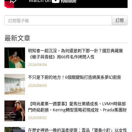
訂閱
最新文章
明知會一起沉沒，為何還是刺下那一針？國巨典藏展
《蠍子與青蛙》用66件名作拷問人性
2026/08/04
不只是下廚的地方！6個關鍵點打造網美系夢幻廚房
2026/08/03
【時尚產業一週要事】愛馬仕業績成長、LVMH時裝部
門終結虧損、Kering轉型策略初現成效、Prada集團財
報亮眼
2026/08/02
在歷史裡過一晚的溫柔提案：雲品「寶桑小町」以女性