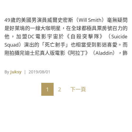
49歲的美國男演員威爾史密斯（Will Smith）毫無疑問
是好萊塢的一線大咖明星，在全球都極具票房號召力的
他，加盟DC電影宇宙於《自殺突擊隊》（Suicide
Squad）演出的「死亡射手」也相當受到影迷喜愛。而
剛拍攝完迪士尼真人版電影《阿拉丁》（Aladdin），飾
演神燈精靈之後，威爾史密斯緊接著來到美國喬治亞州
的薩凡納（Savannah），就是要來加盟台灣導演李安於
By
Juksy
| 2019/08/01
好萊塢的科幻電影新作。
1
2
下一頁