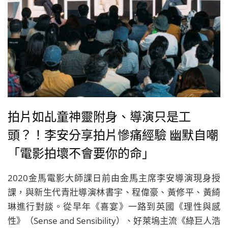
拍片如乩童神靈附身、導演只是工
頭？！李安分享拍片慘痛經驗 幽默自嘲
「電影拍壞不會要你的命」
2020金馬電影大師課日前由金馬主席李安導演現身授
課，與新生代青壯導演林書宇、程偉豪、黃修平、黃綺
琳進行對談。從早年《喜宴》一路到英國《理性與感
性》（Sense and Sensibility）、好萊塢主流《綠巨人浩