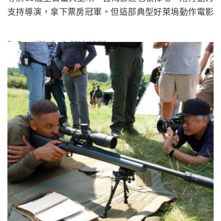
支持導演，拿下票房冠軍。但這部典型好萊塢動作電影
真的不只是一般的娛樂大片，今天我們就點出李安耗費
心神的幕後關鍵，看完可能會讓你驚呼：想二刷！
By
BeautiMode
| 2019/10/29