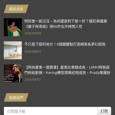
最新消息
明知會一起沉沒，為何還是刺下那一針？國巨典藏展
《蠍子與青蛙》用66件名作拷問人性
2026/08/04
不只是下廚的地方！6個關鍵點打造網美系夢幻廚房
2026/08/03
【時尚產業一週要事】愛馬仕業績成長、LVMH時裝部
門終結虧損、Kering轉型策略初現成效、Prada集團財
報亮眼
2026/08/02
追蹤我們
訂閱