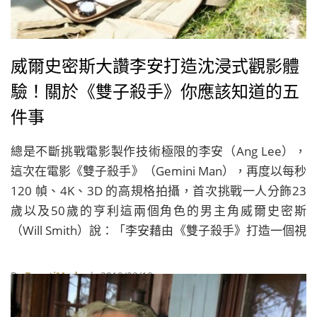
威爾史密斯大讚李安打造沈浸式觀影體
驗！關於《雙子殺手》你應該知道的五
件事
總是不斷挑戰電影製作技術極限的李安（Ang Lee），
這次在電影《雙子殺手》（Gemini Man），再度以每秒
120 幀、4K、3D 的高規格拍攝，首次挑戰一人分飾23
歲以及50歲的亨利這兩個角色的男主角威爾史密斯
（Will Smith）說：「李安藉由《雙子殺手》打造一個視
覺奇觀，他運用的技術太不可思議了，努力為觀眾創造
出一個獨一無二的觀影經驗。」
By
BeautiMode
| 2019/09/10