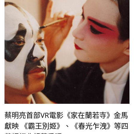
蔡明亮首部VR電影《家在蘭若寺》金馬
獻映 《霸王別姬》、《春光乍洩》等四