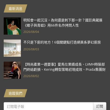
最新消息
明知會一起沉沒，為何還是刺下那一針？國巨典藏展
《蠍子與青蛙》用66件名作拷問人性
2026/08/04
不只是下廚的地方！6個關鍵點打造網美系夢幻廚房
2026/08/03
【時尚產業一週要事】愛馬仕業績成長、LVMH時裝部
門終結虧損、Kering轉型策略初現成效、Prada集團財
報亮眼
2026/08/02
追蹤我們
訂閱