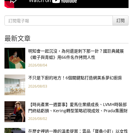
訂閱
最新文章
明知會一起沉沒，為何還是刺下那一針？國巨典藏展
《蠍子與青蛙》用66件名作拷問人性
2026/08/04
不只是下廚的地方！6個關鍵點打造網美系夢幻廚房
2026/08/03
【時尚產業一週要事】愛馬仕業績成長、LVMH時裝部
門終結虧損、Kering轉型策略初現成效、Prada集團財
報亮眼
2026/08/02
在歷史裡過一晚的溫柔提案：雲品「寶桑小町」以女性