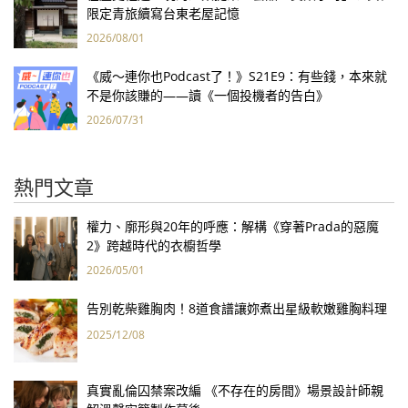
限定青旅續寫台東老屋記憶
2026/08/01
《威～連你也Podcast了！》S21E9：有些錢，本來就
不是你該賺的——讀《一個投機者的告白》
2026/07/31
熱門文章
權力、廓形與20年的呼應：解構《穿著Prada的惡魔
2》跨越時代的衣櫥哲學
2026/05/01
告別乾柴雞胸肉！8道食譜讓妳煮出星級軟嫩雞胸料理
2025/12/08
真實亂倫囚禁案改編 《不存在的房間》場景設計師親