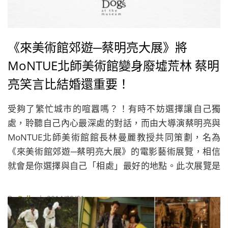
《來美術館郊遊─蔡明亮大展》將
MoNTUE北師美術館變身廢墟荒林 蔡明
亮笑言比結婚還重要！
受夠了繁忙城市的喧囂嗎？！有時不妨選擇讓自己獨
處，聆聽自己內心最深處的對話，而由大導演蔡明亮與
MoNTUE北師美術館館長林曼麗教授共同策劃，名為
《來美術館郊遊─蔡明亮大展》的電影藝術展覽，相信
就會是你選擇與自己「相處」最好的地點。此次展覽是
國內少見以單部電影為內容策畫的展覽，首創電影進入
美術館上映的先例，為電影藝術開發了更多層次豐富的
By
Belle
| 2014/09/01
思考角度。在上週的記者會上，現場也以劇中最有梗的
「高麗菜」做為佈景主題，打造一片「高麗菜抱枕」菜