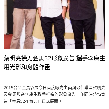
蔡明亮操刀金馬52形象廣告 攜手李康生
用光影和身體作畫
2015台北金馬影展今日首度曝光由兩屆最佳導演蔡明亮
及金馬影帝李康生聯手打造的形象廣告，並同時熱情宣
告「金馬52在台北」正式展開。