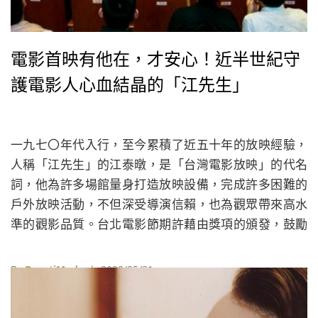
電影首映有他在，才安心！近半世紀守
護電影人心血結晶的「江先生」
一九七〇年代入行，至今累積了近五十年的放映經驗，
人稱「江先生」的江泰暾，是「台灣電影放映」的代名
詞，他為許多場館量身打造放映設備，完成許多困難的
戶外放映活動，不但深受導演信賴，也為觀眾帶來高水
準的觀影品質。台北電影節期許藉由獎項的頒發，鼓勵
電影產業中默默努力但難以被注意的幕後推手。
By
BeautiMode
| 2020/05/21