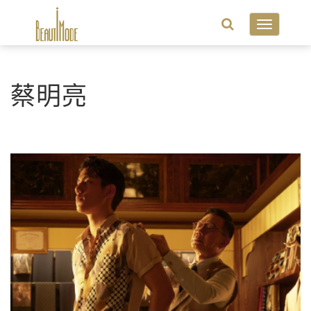
Toggle
navigatio
蔡明亮