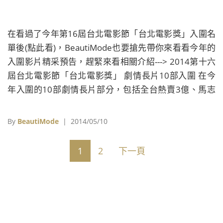
在看過了今年第16屆台北電影節「台北電影獎」入圍名
單後(點此看)，BeautiMode也要搶先帶你來看看今年的
入圍影片精采預告，趕緊來看相關介紹---> 2014第十六
屆台北電影節「台北電影獎」 劇情長片10部入圍 在今
年入圍的10部劇情長片部分，包括全台熱賣3億、馬志
翔導演處女作《KANO》也強勢入圍，同時這也是該電
影首個入圍電影獎項，能否像票房一樣火爆，相當值得
By
BeautiMode
| 2014/05/10
期待；去年於電影節做世界首映的陳玉勳導演《總舖
師》，溫馨喜劇的劇情也有望奪下觀眾票選獎；榮獲威
1
2
下一頁
尼斯影展「評審團大獎」與金馬獎最佳導演、男主角獎
的蔡明亮導演《郊遊》同樣也入選。 入選今年第64屆柏