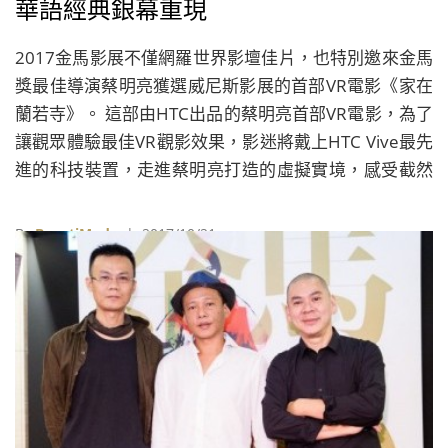
華語經典銀幕重現
2017金馬影展不僅網羅世界影壇佳片，也特別邀來金馬
獎最佳導演蔡明亮獲選威尼斯影展的首部VR電影《家在
蘭若寺》。 這部由HTC出品的蔡明亮首部VR電影，為了
讓觀眾體驗最佳VR觀影效果，影迷將戴上HTC Vive最先
進的科技裝置，走進蔡明亮打造的虛擬實境，感受截然
不同的觀影體驗。
By
BeautiMode
| 2017/10/21