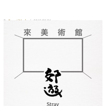
By
BeautiMode
| 2015/09/21