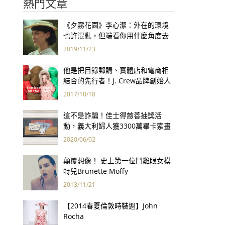
熱門文章
《夕霧花園》李心潔：外在的環境
也許混亂，但端看你用什麼角度去
看世界
2019/11/23
他是把目錄郵購、實體店和電商相
結合的先行者！J. Crew品牌創始人
Arthur Cinader去世，享年90歲
2017/10/18
這不是詐騙！佳士得慈善抽獎活
動，義大利婦人獲3300萬畢卡索畫
作
2020/06/02
顛覆想像！ 史上第一位鬥雞眼女模
特兒Brunette Moffy
2013/11/21
【2014春夏倫敦時裝週】John
Rocha