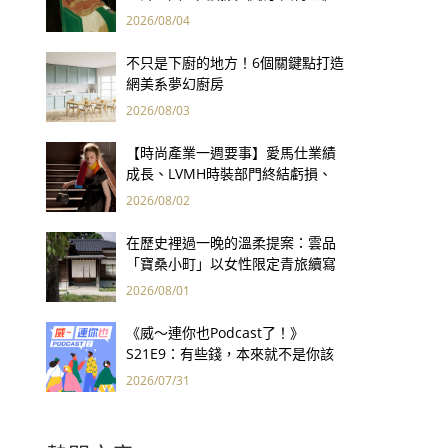
用66件名作拷問人性
2026/08/04
不只是下廚的地方！6個關鍵點打造
網美系夢幻廚房
2026/08/03
【時尚產業一週要事】愛馬仕業績
成長、LVMH時裝部門終結虧損、
Kering轉型策略初現成效、Prada
2026/08/02
集團財報亮眼
在歷史裡過一晚的溫柔提案：雲品
「寶桑小町」以女性限定青旅續寫
台東老屋記憶
2026/08/01
《威～連你也Podcast了！》
S21E9：有些錢，本來就不是你該
賺的——讀《一個投機者的告白》
2026/07/31