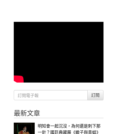
訂閱
最新文章
明知會一起沉沒，為何還是刺下那
一針？國巨典藏展《蠍子與青蛙》