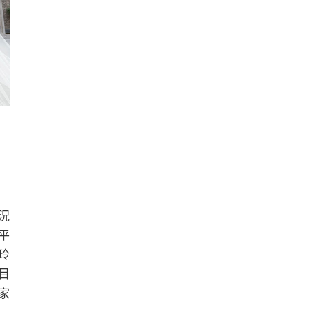
況
平
玲
目
大家