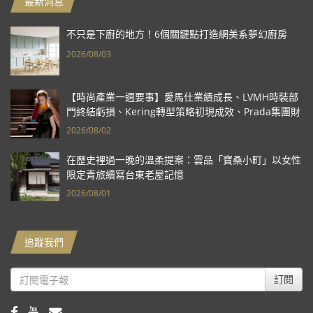
最新消息
不只是下廚的地方！6個關鍵點打造網美系夢幻廚房
2026/08/03
【時尚產業一週要事】愛馬仕業績成長、LVMH時裝部
門終結虧損、Kering轉型策略初現成效、Prada集團財
報亮眼
2026/08/02
在歷史裡過一晚的溫柔提案：雲品「寶桑小町」以女性
限定青旅續寫台東老屋記憶
2026/08/01
追蹤我們
訂閱