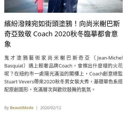
繽紛潑辣宛如街頭塗鴉！向尚米榭巴斯
奇亞致敬 Coach 2020秋冬臨摹都會意
象
鬼才塗鴉藝術家尚米榭巴斯奇亞（Jean-Michel
Basquiat）遇上輕奢品牌Coach，會擦出什麼樣的火花
呢？在紐約市一處陽光滿溢的閣樓上，Coach創意總監
Stuart Vevers帶來2020秋冬男女裝大秀，基礎單色系搭
配原創圖形，充滿層次與歡欣鼓舞的氣氛。
By
BeautiMode
| 2020/02/12