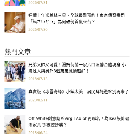
2026/07/31
連續十年米其林三星、全球最難預約！東京傳奇壽司
「鮨さいとう」為何破例首度來台？
2026/07/30
熱門文章
兄弟又帥又可愛！湯姆荷蘭一家六口溫馨合體現身 小
蜘蛛人與另外3個弟弟感情超好！
2018/07/13
真實版《冰雪奇緣》小鎮太美！居民拜託遊客別再來了
2020/02/11
Off-White創意總監Virgil Abloh再聯名！為Ikea設計最
潮家具 卻被控抄襲？
2018/06/24