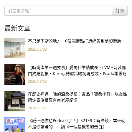
訂閱
最新文章
不只是下廚的地方！6個關鍵點打造網美系夢幻廚房
2026/08/03
【時尚產業一週要事】愛馬仕業績成長、LVMH時裝部
門終結虧損、Kering轉型策略初現成效、Prada集團財
報亮眼
2026/08/02
在歷史裡過一晚的溫柔提案：雲品「寶桑小町」以女性
限定青旅續寫台東老屋記憶
2026/08/01
《威～連你也Podcast了！》S21E9：有些錢，本來就
不是你該賺的——讀《一個投機者的告白》