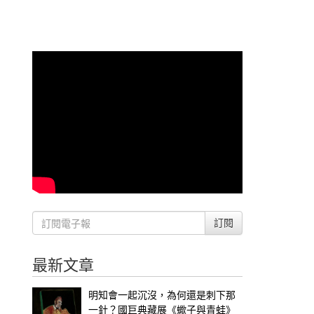
訂閱
最新文章
明知會一起沉沒，為何還是刺下那
一針？國巨典藏展《蠍子與青蛙》