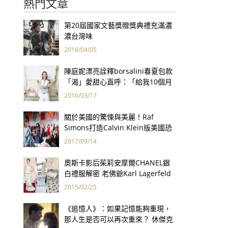
熱門文章
第20屆國家文藝獎贈獎典禮充滿濃
濃台灣味
2018/04/05
陳庭妮漂亮詮釋borsalini春夏包款
「渴」愛甜心直呼：「給我10個月
老！」
2016/03/17
關於美國的驚悚與美麗！Raf
Simons打造Calvin Klein版美國恐
怖故事
2017/09/14
奧斯卡影后茱莉安摩爾CHANEL銀
白禮服解密 老佛爺Karl Lagerfeld
巧手打造
2015/02/25
《追憶人》：如果記憶能夠重現，
那人生是否可以再次重來？ 休傑克