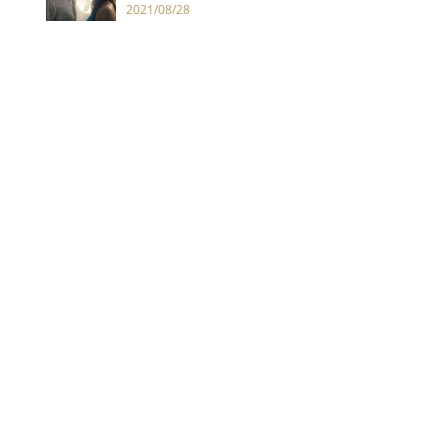
曼和蕾貝卡弗格森的完美搭配
2021/08/28