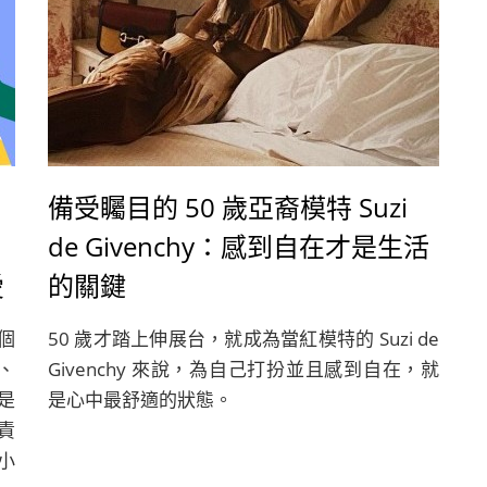
備受矚目的 50 歲亞裔模特 Suzi
de Givenchy：感到自在才是生活
愛
的關鍵
不
個
50 歲才踏上伸展台，就成為當紅模特的 Suzi de
、
Givenchy 來說，為自己打扮並且感到自在，就
是
是心中最舒適的狀態。
責
小