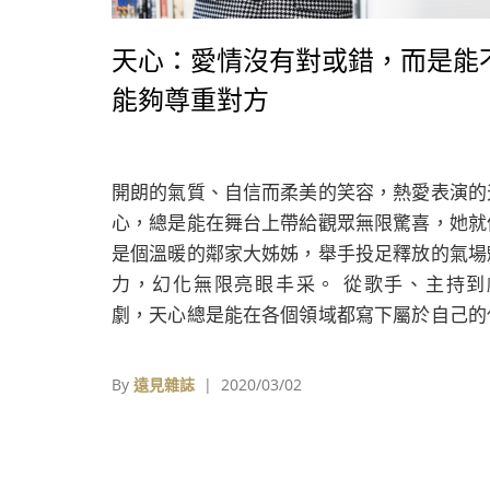
天心：愛情沒有對或錯，而是能
能夠尊重對方
開朗的氣質、自信而柔美的笑容，熱愛表演的
心，總是能在舞台上帶給觀眾無限驚喜，她就
是個溫暖的鄰家大姊姊，舉手投足釋放的氣場
力，幻化無限亮眼丰采。 從歌手、主持到
劇，天心總是能在各個領域都寫下屬於自己的
表作，穩健的台風和演什麼像什麼的靈魂，更
她在第46屆金鐘獎上，以《我的完美男人》一
By
遠見雜誌
| 2020/03/02
奪下金鐘獎最佳女主角，那年的她，不僅擊敗
聲最高、《犀利人妻》的隋棠，還打破他人從
看好的偏見，一舉立下人生展新的里程碑。