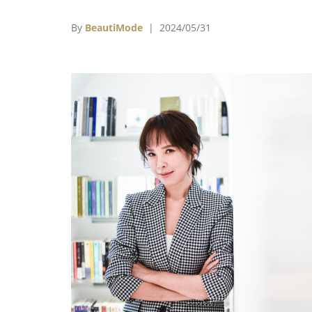
時候不負責任的父親對女兒的感情世界影響是
麼？ 小時候爸媽呵護家庭，對女兒的感情世
By
BeautiMode
| 2024/05/31
又帶來什麼災難？ 如何被愛與愛人？