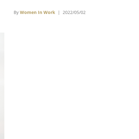
什
界
By
Women In Work
| 2022/05/02