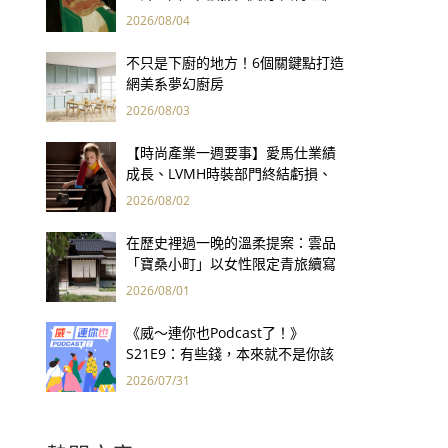
用66件名作拷問人性
2026/08/04
不只是下廚的地方！6個關鍵點打造
網美系夢幻廚房
2026/08/03
【時尚產業一週要事】愛馬仕業績
成長、LVMH時裝部門終結虧損、
Kering轉型策略初現成效、Prada
2026/08/02
集團財報亮眼
在歷史裡過一晚的溫柔提案：雲品
「寶桑小町」以女性限定青旅續寫
台東老屋記憶
2026/08/01
《威～連你也Podcast了！》
S21E9：有些錢，本來就不是你該
賺的——讀《一個投機者的告白》
2026/07/31