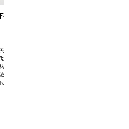
不
天
像
魅
戲
代
讓
片
呼
不