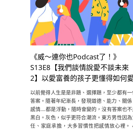
《威～連你也Podcast了！》
S13E8【我們談情說愛不談未來
2】以愛富養的孩子更懂得如何
人與被愛，情感路上不被錯待也
以前覺得人生是是非題、選擇題，至少都有一
錯誤期待
答案。隨著年紀漸長，發現道德、能力、關係
感情….都是浮動，隨時會變的，沒有答案也不
黑白。灰色，似乎更符合潮流。東方男性因為
任、家庭承擔，大多習慣性把感情放心裡。 