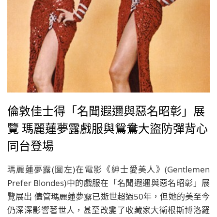
倫敦佳士得「名聞遐邇與惡名昭彰」展
覽 瑪麗蓮夢露戲服與鴛鴦大盜防彈背心
同台登場
瑪麗蓮夢露(圖左)在電影《紳士愛美人》(Gentlemen
Prefer Blondes)中的戲服在「名聞遐邇與惡名昭彰」展
覽展出 儘管瑪麗蓮夢露已逝世超過50年，但她的美至今
仍深深影響著世人，甚至改變了收藏家大衛根斯博洛羅