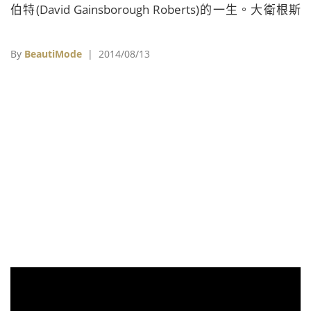
伯特(David Gainsborough Roberts)的一生。大衛根斯
博洛羅伯特自從買下了瑪麗蓮夢露的電影戲服後，累積
了大量20世紀知名人物或事件的相關物品收藏，其中的
By
BeautiMode
| 2014/08/13
部份收藏目前正在英國倫敦佳士得南肯辛頓中心進行展
出。 瑪麗蓮夢露曾穿著的紅色亮片禮服是大衛根斯博洛
羅伯特的最愛收藏 這個名為「名聞遐邇與惡名昭彰
(Famous and Infamous)」的展覽，展品範圍廣泛多
樣，橫跨了這150年來，從電影、音樂、皇室