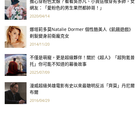
擔心穿粉色太娘？看看吳亦凡、小賈這樣穿有多帥，女
網友：「愛粉色的男生果然都帥哥！」
2020/04/14
娜塔莉多莫Natalie Dormer 個性酷美人《飢餓遊戲》
剃髮變身前衛龐克女
2014/11/20
不僅是萌寵，更是超級夥伴！關於《超人》「超狗氪普
托」你可能不知道的幕後故事
2025/07/09
漫威超級英雄電影有史以來最聰明反派「齊莫」丹尼爾
布爾
2016/04/29