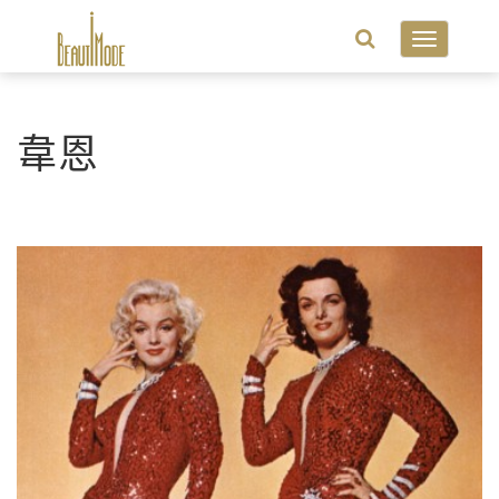
Toggle
navigatio
韋恩