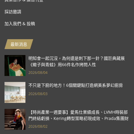
採訪邀請
加入我們 & 投稿
最新消息
明知會一起沉沒，為何還是刺下那一針？國巨典藏展
《蠍子與青蛙》用66件名作拷問人性
2026/08/04
不只是下廚的地方！6個關鍵點打造網美系夢幻廚房
2026/08/03
【時尚產業一週要事】愛馬仕業績成長、LVMH時裝部
門終結虧損、Kering轉型策略初現成效、Prada集團財
報亮眼
2026/08/02