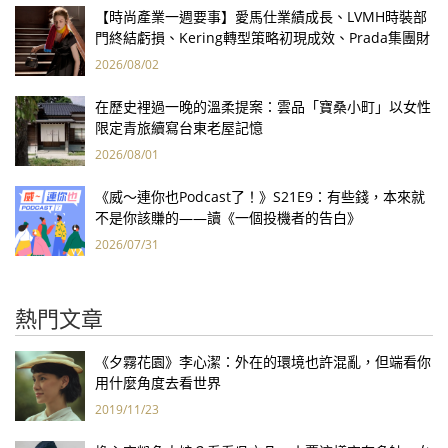
【時尚產業一週要事】愛馬仕業績成長、LVMH時裝部
門終結虧損、Kering轉型策略初現成效、Prada集團財
報亮眼
2026/08/02
在歷史裡過一晚的溫柔提案：雲品「寶桑小町」以女性
限定青旅續寫台東老屋記憶
2026/08/01
《威～連你也Podcast了！》S21E9：有些錢，本來就
不是你該賺的——讀《一個投機者的告白》
2026/07/31
熱門文章
《夕霧花園》李心潔：外在的環境也許混亂，但端看你
用什麼角度去看世界
2019/11/23