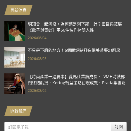
最新消息
明知會一起沉沒，為何還是刺下那一針？國巨典藏展
《蠍子與青蛙》用66件名作拷問人性
2026/08/04
不只是下廚的地方！6個關鍵點打造網美系夢幻廚房
2026/08/03
【時尚產業一週要事】愛馬仕業績成長、LVMH時裝部
門終結虧損、Kering轉型策略初現成效、Prada集團財
報亮眼
2026/08/02
追蹤我們
訂閱