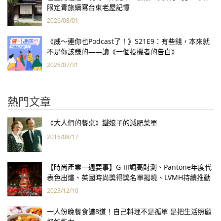
限定青旅續寫台東老屋記憶
2026/08/01
《威～連你也Podcast了！》S21E9：有些錢，本來就
不是你該賺的——讀《一個投機者的告白》
2026/07/31
熱門文章
《大人們的餐桌》鐵娘子的減肥菜單
2016/08/17
【時尚產業一週要事】G-III調高財測、Pantone年度代
表色出爐、英國時尚獎得獎名單揭曉、LVMH持續推動
永續發展計畫
2023/12/10
一人份晚餐食譜8道！自己料理不是孤單 是把生活照顧