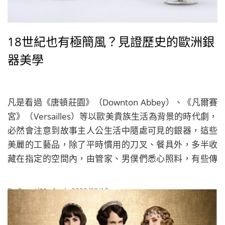
18世紀也有極簡風？見證歷史的歐洲銀
器美學
凡是看過《唐頓莊園》（Downton Abbey）、《凡爾賽
宮》（Versailles）等以歐美貴族生活為背景的時代劇，
必然會注意到故事主人公生活中隨處可見的銀器，這些
美麗的工藝品，除了平時慣用的刀叉、餐具外，多半收
藏在指定的空間內，由管家、男僕們悉心照料，有些傳
家之寶甚至只有在重要場合才會正式亮相，而對於熟悉
西方文化的人來說，銀器的美學與工藝風格，所反應的
By
BeautiMode
| 2020/08/18
除了工匠的工藝素美與美學品味，更是歐洲歷史的見
證。