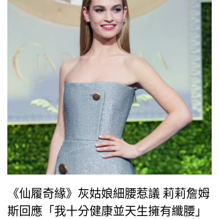
《仙履奇緣》灰姑娘細腰惹議 莉莉詹姆
斯回應「我十分健康並天生擁有纖腰」