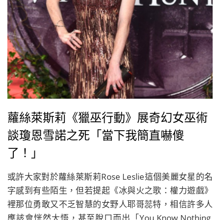
蘿絲萊斯莉《獵巫行動》展奇幻女巫術
談瓊恩雪諾之死「當下我簡直嚇傻
了！」
或許大家對於蘿絲萊斯莉Rose Leslie這個美麗女星的名
字感到有些陌生，但若提起《冰與火之歌：權力遊戲》
裡那位勇敢又不乏智慧的女野人耶哥蕊特，相信許多人
應該會恍然大悟，甚至脫口而出「You Know Nothing,