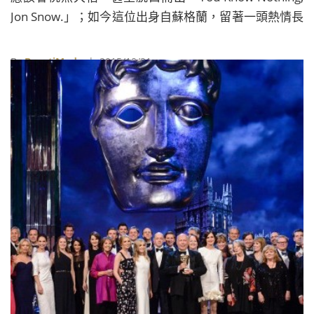
Jon Snow.」；如今這位出身自蘇格蘭，留著一頭熱情長
紅髮的女星，近來則勇闖好萊塢，攜手動作巨星馮迪索
合演奇幻電影《獵巫行動：大滅絕》(The Last Witch
By
BeautiMode
| 2015/10/21
Hunter)。