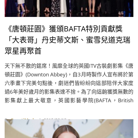
《唐頓莊園》獲頒BAFTA特別貢獻獎
「大表哥」丹史蒂文斯、蜜雪兒道克瑞
眾星再聚首
天下無不散的筵席！風靡全球的英國ITV古裝劇影集《唐
頓莊園》(Downton Abbey)，自3月時製作人宣布將於第
六季畫下完美句點後，劇迷們皆紛紛向這部陪伴大家度
過6年美好歲月的影集表達不捨。為了向這齣獲獎無數的
影集獻上最大敬意，英國影藝學院(BAFTA，British
Academy of Film and Television Arts)近日也特地頒發
特別貢獻獎以表彰演員與幕後劇組人員們的努力，11日
By
BeautiMode
| 2015/08/13
更選在倫敦舉辦一場風光又耀眼的頒獎典禮。