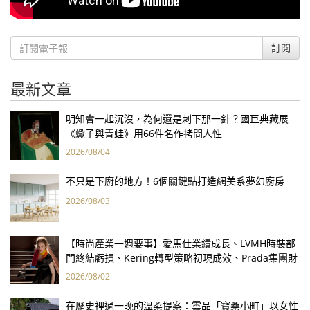
訂閱
最新文章
明知會一起沉沒，為何還是刺下那一針？國巨典藏展
《蠍子與青蛙》用66件名作拷問人性
2026/08/04
不只是下廚的地方！6個關鍵點打造網美系夢幻廚房
2026/08/03
【時尚產業一週要事】愛馬仕業績成長、LVMH時裝部
門終結虧損、Kering轉型策略初現成效、Prada集團財
報亮眼
2026/08/02
在歷史裡過一晚的溫柔提案：雲品「寶桑小町」以女性