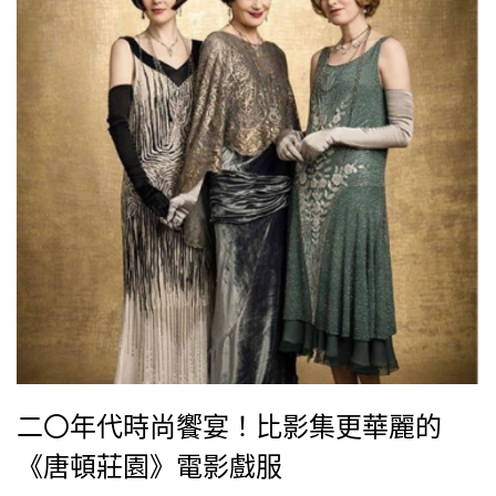
二〇年代時尚饗宴！比影集更華麗的
《唐頓莊園》電影戲服