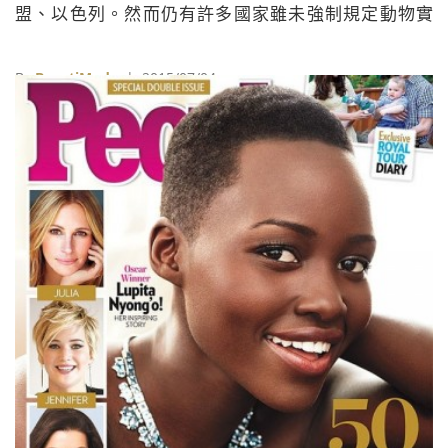
盟、以色列。然而仍有許多國家雖未強制規定動物實
驗，卻也並未禁止，例如美國每年都有數以千計的動物
因此遭難，查寧塔圖之妻珍娜戴溫Jenna Dewan
By
BeautiMode
| 2015/07/04
Tatum、歌手惡女凱莎Kesha長期關心動物權益，因此
先後站出來拍攝短片呼籲大眾，一起支持美國終止化妝
品動物實驗。