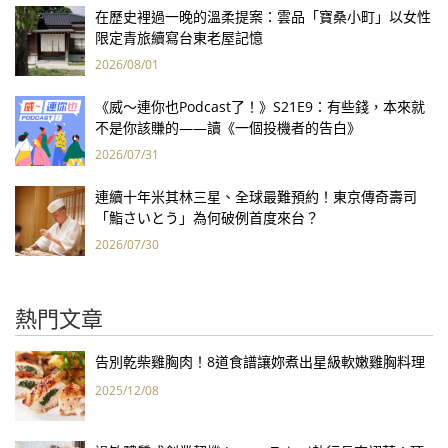
在歷史裡過一晚的溫柔提案：雲品「寶桑小町」以女性
限定青旅續寫台東老屋記憶
2026/08/01
《威～連你也Podcast了！》S21E9：有些錢，本來就
不是你該賺的——讀《一個投機者的告白》
2026/07/31
連續十年米其林三星、全球最難預約！東京傳奇壽司
「鮨さいとう」為何破例首度來台？
2026/07/30
熱門文章
告別乾柴雞胸肉！8道食譜讓妳煮出星級軟嫩雞胸料理
2025/12/08