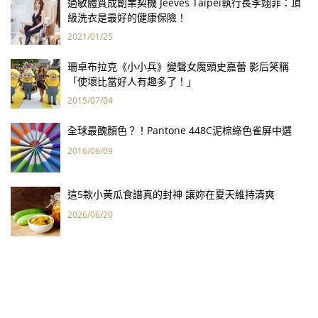
過敏體質成創業契機 Jeeves Taipei執行長李翊菲：頂
級洗衣是最好的健康保險！
2021/01/25
珊卓布拉克《小小兵》變聲女魔頭史嘉蕾 影后笑稱
「使壞比當好人有趣多了！」
2015/07/04
全球最醜顏色？！Pantone 448C泥棕綠色雀屏中選
2016/06/09
這5款小黃瓜食譜真的封神 讓妳在夏天維持清爽
2026/06/20