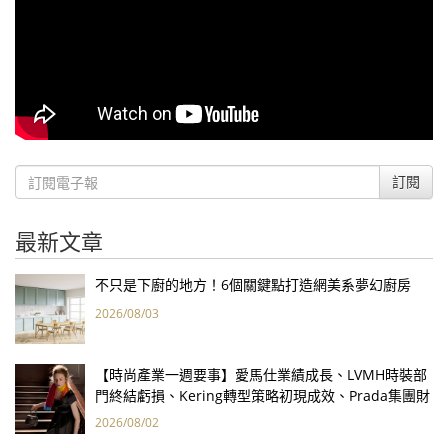
訂閱
最新文章
不只是下廚的地方！6個關鍵點打造網美系夢幻廚房
2026/08/03
【時尚產業一週要事】愛馬仕業績成長、LVMH時裝部
門終結虧損、Kering轉型策略初現成效、Prada集團財
報亮眼
2026/08/02