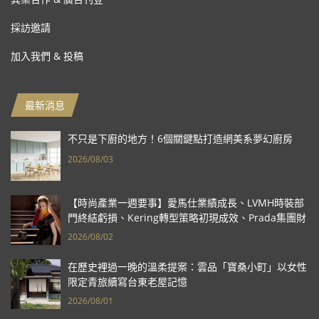
採訪邀請
加入我們 & 投稿
最新消息
不只是下廚的地方！6個關鍵點打造網美系夢幻廚房
2026/08/03
【時尚產業一週要事】愛馬仕業績成長、LVMH時裝部
門終結虧損、Kering轉型策略初現成效、Prada集團財
報亮眼
2026/08/02
在歷史裡過一晚的溫柔提案：雲品「寶桑小町」以女性
限定青旅續寫台東老屋記憶
2026/08/01