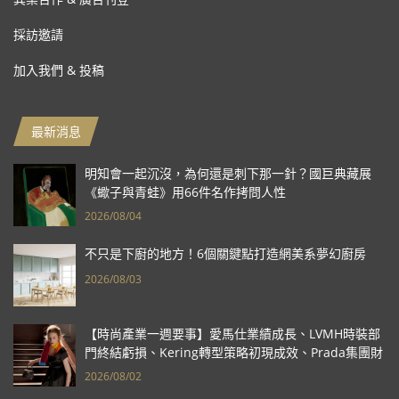
採訪邀請
加入我們 & 投稿
最新消息
明知會一起沉沒，為何還是刺下那一針？國巨典藏展
《蠍子與青蛙》用66件名作拷問人性
2026/08/04
不只是下廚的地方！6個關鍵點打造網美系夢幻廚房
2026/08/03
【時尚產業一週要事】愛馬仕業績成長、LVMH時裝部
門終結虧損、Kering轉型策略初現成效、Prada集團財
報亮眼
2026/08/02