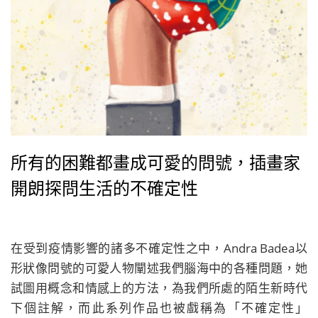
所有的困難都畫成可愛的問號，插畫家
開朗探問生活的不確定性
在受到疫情影響的諸多不確定性之中，Andra Badea以
形狀像問號的可愛人物闡述我們腦海中的各種問題，她
試圖用概念和情感上的方法，為我們所處的陌生新時代
下個註解，而此系列作品也被戲稱為「不確定性」