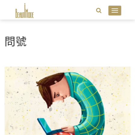
Toggle
navigatio
問號