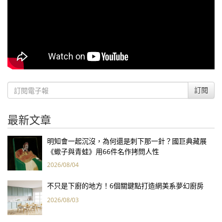
訂閱
最新文章
明知會一起沉沒，為何還是刺下那一針？國巨典藏展
《蠍子與青蛙》用66件名作拷問人性
2026/08/04
不只是下廚的地方！6個關鍵點打造網美系夢幻廚房
2026/08/03