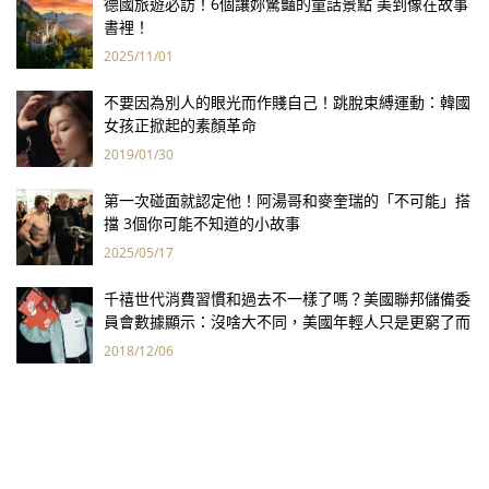
德國旅遊必訪！6個讓妳驚豔的童話景點 美到像在故事
書裡！
2025/11/01
不要因為別人的眼光而作賤自己！跳脫束縛運動：韓國
女孩正掀起的素顏革命
2019/01/30
第一次碰面就認定他！阿湯哥和麥奎瑞的「不可能」搭
擋 3個你可能不知道的小故事
2025/05/17
千禧世代消費習慣和過去不一樣了嗎？美國聯邦儲備委
員會數據顯示：沒啥大不同，美國年輕人只是更窮了而
已！
2018/12/06