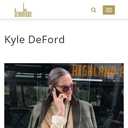
Toggle
navigatio
Kyle DeFord