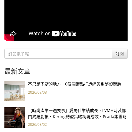
訂閱
最新文章
不只是下廚的地方！6個關鍵點打造網美系夢幻廚房
2026/08/03
【時尚產業一週要事】愛馬仕業績成長、LVMH時裝部
門終結虧損、Kering轉型策略初現成效、Prada集團財
報亮眼
2026/08/02