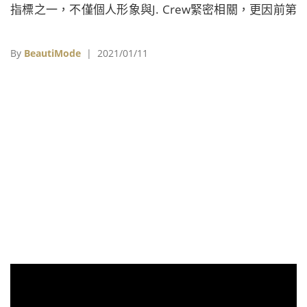
指標之一，不僅個人形象與J. Crew緊密相關，更因前第
一夫人蜜雪兒歐巴馬（Michelle Obama）曾於2008年
的總統就職典禮與許多重要場合穿著J. Crew的服裝，被
By
BeautiMode
| 2021/01/11
稱為是「為美國人著裝的女性」（The woman who
dresses America），卻在任期最後幾年面臨銷量不佳
的困境，最終在合約結束前辭職，離開服務長達27年的
J. Crew。