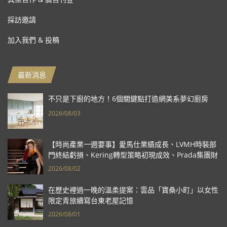
採訪邀請
加入我們 & 投稿
最新消息
不只是下廚的地方！6個關鍵點打造網美系夢幻廚房
2026/08/03
【時尚產業一週要事】愛馬仕業績成長、LVMH時裝部
門終結虧損、Kering轉型策略初現成效、Prada集團財
報亮眼
2026/08/02
在歷史裡過一晚的溫柔提案：雲品「寶桑小町」以女性
限定青旅續寫台東老屋記憶
2026/08/01