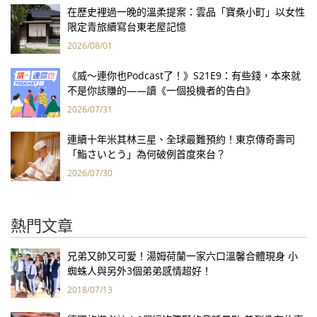
在歷史裡過一晚的溫柔提案：雲品「寶桑小町」以女性
限定青旅續寫台東老屋記憶
2026/08/01
《威～連你也Podcast了！》S21E9：有些錢，本來就
不是你該賺的——讀《一個投機者的告白》
2026/07/31
連續十年米其林三星、全球最難預約！東京傳奇壽司
「鮨さいとう」為何破例首度來台？
2026/07/30
熱門文章
兄弟又帥又可愛！湯姆荷蘭一家六口溫馨合體現身 小
蜘蛛人與另外3個弟弟感情超好！
2018/07/13