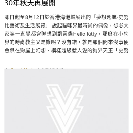
30年秋天再展開
即日起至8月12日於香港海港城展出的「夢想起航-史努
比藝術及生活展覽」 說起貓咪界最時尚的偶像，想必大
家第一直覺都會聯想到凱蒂貓Hello Kitty，那麼在小狗
界的時尚教主又是誰呢？沒有錯，就是那個閒來沒事便
會趴在狗屋上幻想、模樣超級惹人愛的狗界天王「史努
比Snoopy」！為了歡慶這隻誕生65週年生日的超級狗明
星，漫畫公司也特別於全球展開大型藝術展覽，像是正
By
BeautiMode
| 2014/08/01
在高雄駁二特區展出的「走進花生漫畫: Snoopy史努比
65 週年巡迴特展」以及香港海港城「夢想起航-史努比
藝術及生活展覽」等展覽，皆吸引了成千上萬的狗迷們
前往朝聖，只為一睹這隻擁有黑白花色的米格魯犬&