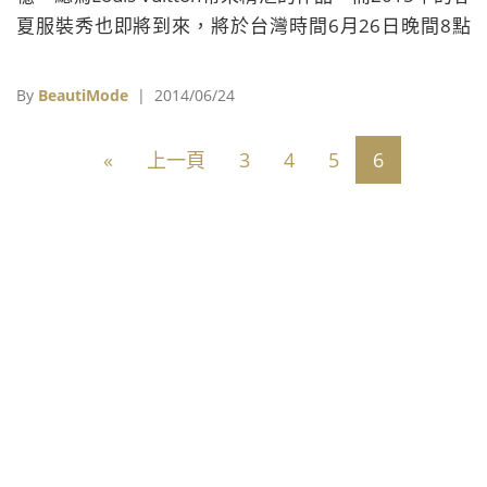
夏服裝秀也即將到來，將於台灣時間6月26日晚間8點
半，透過現場直播，邀請喜愛Louis Vuitton的朋友一同
入座，欣賞最新一季的品牌魅力。 Troubleshooting 資
By
BeautiMode
| 2014/06/24
料來源：Louis Vuitton
«
上一頁
3
4
5
6