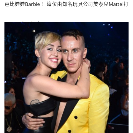
芭比娃娃Barbie！ 這位由知名玩具公司美泰兒Mattel打
造，誕生於1959年的時尚老手，上週正式加入
Instagram，短短不到一個星期便吸引了將近10萬名追
By
BeautiMode
| 2014/09/01
蹤者，也讓人見識到了這位大牌時尚偶像的魅力有多驚
人。而芭比除了會在Instagram上分享每日穿搭和街拍
美照外，她也將前進2015春夏時裝週，奔走於紐約、倫
敦、米蘭和巴黎等時尚四大城市，和眾時尚名人們爭豔
比美。此外，芭比也受邀為秀場上第一排座上嘉賓，屆
時除了展現自己的穿搭功力外，也將替各位時尚迷們帶
來第一手流行資訊。趕緊關注芭比Instagram▶
http://instagram.com/barbiestyle