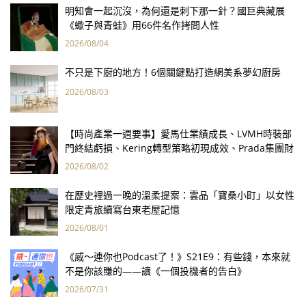
明知會一起沉沒，為何還是刺下那一針？國巨典藏展
《蠍子與青蛙》用66件名作拷問人性
2026/08/04
不只是下廚的地方！6個關鍵點打造網美系夢幻廚房
2026/08/03
【時尚產業一週要事】愛馬仕業績成長、LVMH時裝部
門終結虧損、Kering轉型策略初現成效、Prada集團財
報亮眼
2026/08/02
在歷史裡過一晚的溫柔提案：雲品「寶桑小町」以女性
限定青旅續寫台東老屋記憶
2026/08/01
《威～連你也Podcast了！》S21E9：有些錢，本來就
不是你該賺的——讀《一個投機者的告白》
2026/07/31