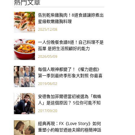
熱門文章
告別乾柴雞胸肉！8道食譜讓妳煮出
星級軟嫩雞胸料理
2025/12/08
一人份晚餐食譜8道！自己料理不是
孤單 是把生活照顧好的能力
2026/05/09
每個人眼神都變了！《權力遊戲》
第一季到最終季形象大對照 你最喜
歡誰的大結局？
2019/06/02
安德魯加菲爾德當初被選為「蜘蛛
人」是這個原因？ 5位你可能不知
道的大明星特殊才能！
2017/09/20
經典再現：FX《Love Story》如何
重塑小約翰甘迺迪夫婦的極簡神話