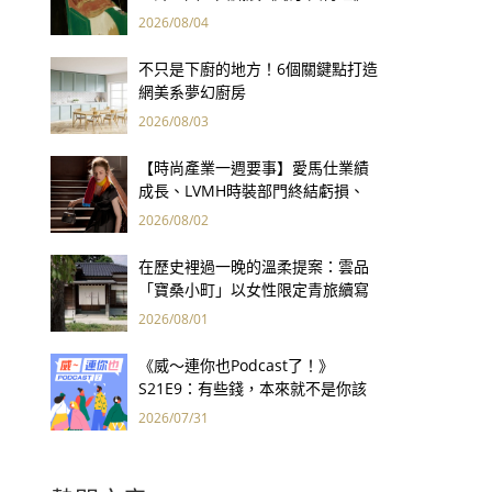
用66件名作拷問人性
2026/08/04
不只是下廚的地方！6個關鍵點打造
網美系夢幻廚房
2026/08/03
【時尚產業一週要事】愛馬仕業績
成長、LVMH時裝部門終結虧損、
Kering轉型策略初現成效、Prada
2026/08/02
集團財報亮眼
在歷史裡過一晚的溫柔提案：雲品
「寶桑小町」以女性限定青旅續寫
台東老屋記憶
2026/08/01
《威～連你也Podcast了！》
S21E9：有些錢，本來就不是你該
賺的——讀《一個投機者的告白》
2026/07/31