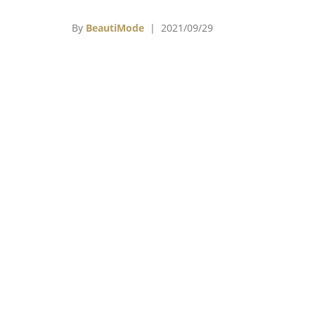
別是他從1961年推出的「Slim Look」！在
迪奧先生（Christian Dior）於1957年驟逝
By
BeautiMode
| 2021/09/29
任的聖羅蘭先生（Yves Saint Laurent）因
過於前衛而飽受品牌支持者批評之後，成熟有
驗的Marc Bohan這個被媒體稱為「Slim Loo
的1961秋冬系列，顯然深諳客戶想要的簡約
雅，眾人鬆了一口氣，因為大家熟悉的Dior又
來了！