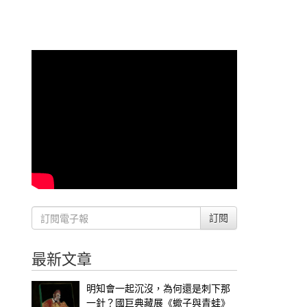
訂閱
最新文章
明知會一起沉沒，為何還是刺下那
一針？國巨典藏展《蠍子與青蛙》