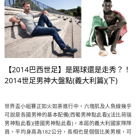
【2014巴西世足】是踢球還是走秀？！
2014世足男神大盤點(義大利篇)(下)
世界盃小組賽正如火如荼進行中，六塊肌及人魚線幾乎
可說是各國男神的基本配備(西葡男神點此看)(法比荷瑞
男神點此看)(德國男神點此看)，本屆的義大利國家隊隊
員，平均身高為182公分，長相也是個個比美男模，可