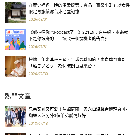
在歷史裡過一晚的溫柔提案：雲品「寶桑小町」以女性
限定青旅續寫台東老屋記憶
2026/08/01
《威～連你也Podcast了！》S21E9：有些錢，本來就
不是你該賺的——讀《一個投機者的告白》
2026/07/31
連續十年米其林三星、全球最難預約！東京傳奇壽司
「鮨さいとう」為何破例首度來台？
2026/07/30
熱門文章
兄弟又帥又可愛！湯姆荷蘭一家六口溫馨合體現身 小
蜘蛛人與另外3個弟弟感情超好！
2018/07/13