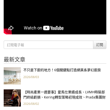
訂閱
最新文章
不只是下廚的地方！6個關鍵點打造網美系夢幻廚房
2026/08/03
【時尚產業一週要事】愛馬仕業績成長、LVMH時裝部
門終結虧損、Kering轉型策略初現成效、Prada集團財
報亮眼
2026/08/02