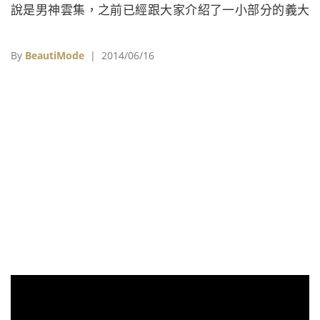
說是男神雲集，之前已經跟大家介紹了一小部分的義大
利男神(點此看)，接下來我們帶大家繼續盤點義大利世足
男神▶中場 / 背號8號 / 克勞迪奧馬爾基西奧Claudio
By
BeautiMode
| 2014/06/16
Marchisio/1986年1月19日生效力於義大利球會尤文圖
斯(Juventus)的克勞迪奧馬爾基西奧(Claudio
Marchisio)，因為球技和守備位置與義大利在1982年獲
得世界盃冠軍的重要功臣之一的前尤文圖斯球員塔爾德
利(Marco Tardelli)極為相似，因此常被拿來與ߢ