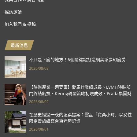
採訪邀請
加入我們 & 投稿
最新消息
不只是下廚的地方！6個關鍵點打造網美系夢幻廚房
2026/08/03
【時尚產業一週要事】愛馬仕業績成長、LVMH時裝部
門終結虧損、Kering轉型策略初現成效、Prada集團財
報亮眼
2026/08/02
在歷史裡過一晚的溫柔提案：雲品「寶桑小町」以女性
限定青旅續寫台東老屋記憶
2026/08/01