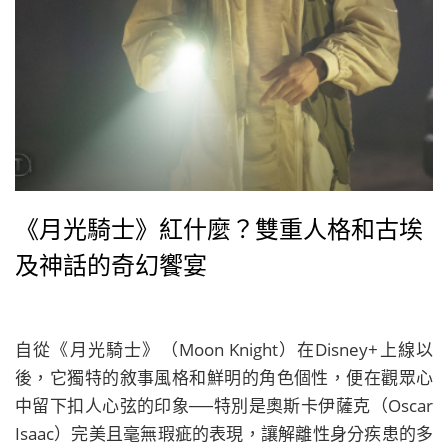
《月光騎士》紅什麼？雙重人格和古埃
及神話的奇幻饗宴
自從《月光騎士》（Moon Knight）在Disney+上線以
後，它獨特的敘事風格和鮮明的角色個性，便在觀眾心
中留下扣人心弦的印象──特別是奧斯卡伊薩克（Oscar
Isaac）完美且毫無瑕疵的表現，讓解離性身分疾患的多