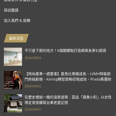
採訪邀請
加入我們 & 投稿
最新消息
不只是下廚的地方！6個關鍵點打造網美系夢幻廚房
2026/08/03
【時尚產業一週要事】愛馬仕業績成長、LVMH時裝部
門終結虧損、Kering轉型策略初現成效、Prada集團財
報亮眼
2026/08/02
在歷史裡過一晚的溫柔提案：雲品「寶桑小町」以女性
限定青旅續寫台東老屋記憶
2026/08/01