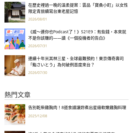
在歷史裡過一晚的溫柔提案：雲品「寶桑小町」以女性
限定青旅續寫台東老屋記憶
2026/08/01
《威～連你也Podcast了！》S21E9：有些錢，本來就
不是你該賺的——讀《一個投機者的告白》
2026/07/31
連續十年米其林三星、全球最難預約！東京傳奇壽司
「鮨さいとう」為何破例首度來台？
2026/07/30
熱門文章
告別乾柴雞胸肉！8道食譜讓妳煮出星級軟嫩雞胸料理
2025/12/08