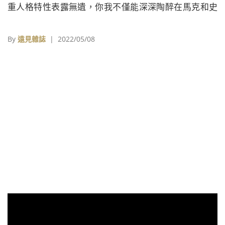
重人格特性表露無遺，你我不僅能深深陶醉在馬克和史
蒂芬的人生故事裡，也在古埃及眾神的文化氛圍下，迸
發澎湃的視覺饗宴。
By
遠見雜誌
| 2022/05/08