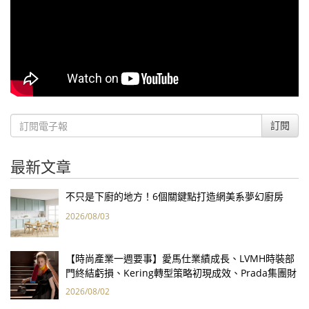
訂閱
最新文章
不只是下廚的地方！6個關鍵點打造網美系夢幻廚房
2026/08/03
【時尚產業一週要事】愛馬仕業績成長、LVMH時裝部
門終結虧損、Kering轉型策略初現成效、Prada集團財
報亮眼
2026/08/02