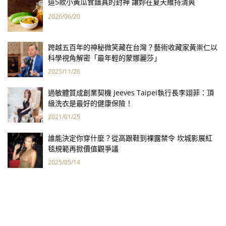
這5款小黃瓜食譜真的封神 讓妳在夏天維持清爽
2026/06/20
跨越五百年的神秘微笑藏在台灣？藝術收藏家黃崇仁以
科學視角解密「最年輕的蒙娜麗莎」
2025/11/26
過敏體質成創業契機 Jeeves Taipei執行長李翊菲：頂
級洗衣是最好的健康保險！
2021/01/25
誰能決定你穿什麼？從高跟鞋到裸露禁令 坎城影展紅
毯規範再掀價值觀爭議
2025/05/14