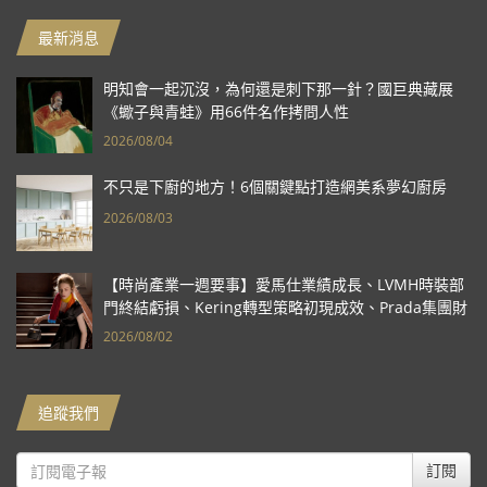
最新消息
明知會一起沉沒，為何還是刺下那一針？國巨典藏展
《蠍子與青蛙》用66件名作拷問人性
2026/08/04
不只是下廚的地方！6個關鍵點打造網美系夢幻廚房
2026/08/03
【時尚產業一週要事】愛馬仕業績成長、LVMH時裝部
門終結虧損、Kering轉型策略初現成效、Prada集團財
報亮眼
2026/08/02
追蹤我們
訂閱