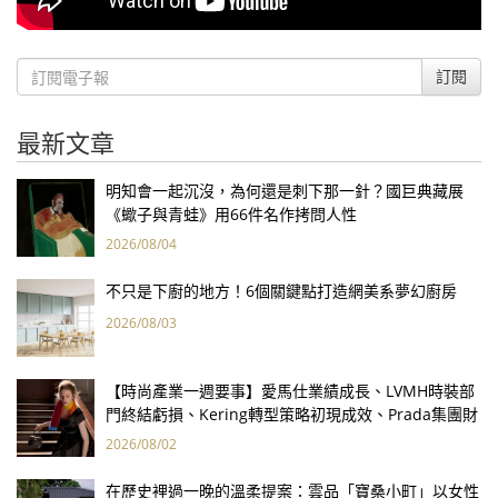
訂閱
最新文章
明知會一起沉沒，為何還是刺下那一針？國巨典藏展
《蠍子與青蛙》用66件名作拷問人性
2026/08/04
不只是下廚的地方！6個關鍵點打造網美系夢幻廚房
2026/08/03
【時尚產業一週要事】愛馬仕業績成長、LVMH時裝部
門終結虧損、Kering轉型策略初現成效、Prada集團財
報亮眼
2026/08/02
在歷史裡過一晚的溫柔提案：雲品「寶桑小町」以女性