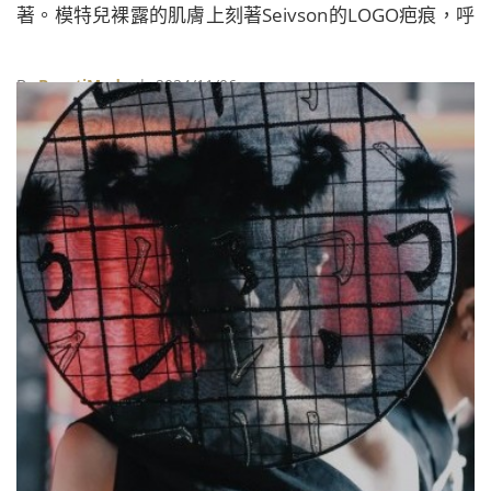
著。模特兒裸露的肌膚上刻著Seivson的LOGO疤痕，呼
應此次秀場主題「痕跡」（TRACES），象徵每位女性身
上的烙印，這些看似不完美的疤痕，卻承載著她們深刻
By
BeautiMode
| 2024/11/06
的故事。