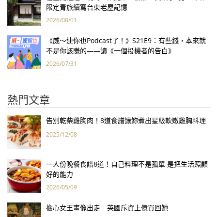
限定青旅續寫台東老屋記憶
2026/08/01
《威～連你也Podcast了！》S21E9：有些錢，本來就
不是你該賺的——讀《一個投機者的告白》
2026/07/31
熱門文章
告別乾柴雞胸肉！8道食譜讓妳煮出星級軟嫩雞胸料理
2025/12/08
一人份晚餐食譜8道！自己料理不是孤單 是把生活照顧
好的能力
2026/05/09
擔心女王畫像出走 英國斥資上億買回她