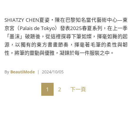
SHIATZY CHEN夏姿・陳在巴黎知名當代藝術中心—東
京宮（Palais de Tokyo）發表2025春夏系列，在上一季
「墨沫」破題後，從這裡探尋下筆如燦，揮毫如舞的起
源，以獨有的東方書畫節奏，揮毫著毛筆的柔性與韌
性，將筆的靈動與優雅，凝鍊於每一件服裝之中。
By
BeautiMode
| 2024/10/05
1
2
下一頁