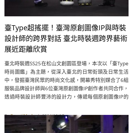
臺Type超搖擺！臺灣原創圖像IP與時裝
設計師的跨界對話 臺北時裝週跨界藝術
展近距離欣賞
臺北時裝週SS25在松山文創園區登場，本次以「臺Type
時尚圖鑑」為主題，從深入臺北的日常街頭及日常生活
中，發掘臺灣民眾的時尚文化感，開幕秀特別媒合了6組
服裝品牌設計師與6位臺灣原創圖像IP創作者共同合作，
透過時裝設計師豐沛的設計力，傳遞每個原創圖像IP的
世界觀及故事，將屬於臺灣原創特徵的圖像，藉由時尚
傳輸到世界各個角落。
By
BeautiMode
| 2024/10/17