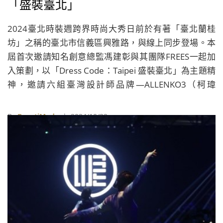
「盛裝臺北」
2024臺北時裝週跨界時尚大秀日前於有著「臺北蘭桂
坊」之稱的臺北市信義區興雅路，與線上同步登場。本
屆首次邀請知名創意總監馮建彰與其團隊FREES一起加
入策劃，以「Dress Code：Taipei 盛裝臺北」為主題精
神，邀請六組臺灣設計師品牌—ALLENKO3（柯瑋
倫）、BOB Jian（簡國彥）、葭 CHIA （陳佳睿）、
Claudia Wang（王子欣）、JUST IN XX（周裕穎）、
By
BeautiMode
| 2024/10/22
PCES（暢芷荺、李玉琪、Bruno Chung），透過時裝與
音樂的跨界，展現臺北的風格文化，包括許富凱、初孟
軒、LINION、程予希等人都上場走秀，演繹2025春夏
系列。