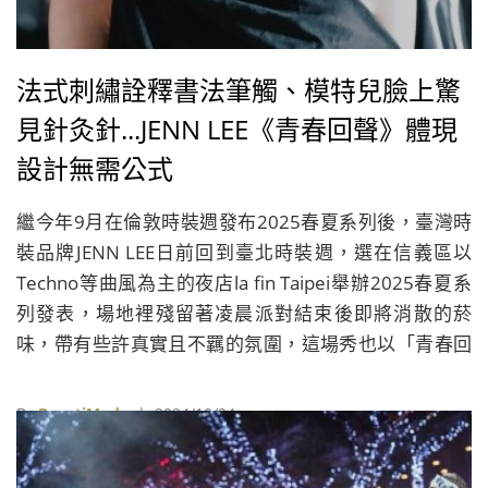
法式刺繡詮釋書法筆觸、模特兒臉上驚
見針灸針...JENN LEE《青春回聲》體現
設計無需公式
繼今年9月在倫敦時裝週發布2025春夏系列後，臺灣時
裝品牌JENN LEE日前回到臺北時裝週，選在信義區以
Techno等曲風為主的夜店la fin Taipei舉辦2025春夏系
列發表，場地裡殘留著凌晨派對結束後即將消散的菸
味，帶有些許真實且不羈的氛圍，這場秀也以「青春回
聲」為主題，帶領觀眾踏上趣味盎然的復古美學探索之
旅。
By
BeautiMode
| 2024/10/24