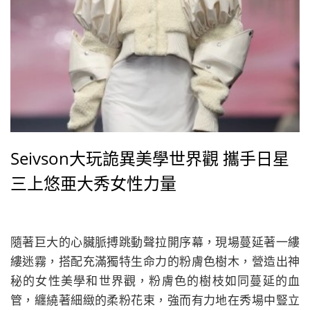
Seivson大玩詭異美學世界觀 攜手日星
三上悠亜大秀女性力量
隨著巨大的心臟脈搏跳動聲拉開序幕，現場蔓延著一縷
縷迷霧，搭配充滿獨特生命力的粉膚色樹木，營造出神
秘的女性美學和世界觀，粉膚色的樹枝如同蔓延的血
管，纏繞著細緻的柔粉花束，強而有力地在秀場中豎立