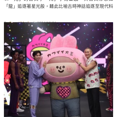
「龍」追逐著星光般，藉此比喻古時神話追逐至現代科
學的「時間」概念，帶入生命循環議題，品牌創辦人汪
俐伶也將這個系列獻給她已成為宇宙中一顆星星的祖
By
BeautiMode
| 2024/10/21
母。