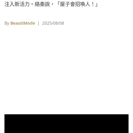
注入新活力。絡秦說，「屋子會招喚人！」
By
BeautiMode
| 2025/08/08