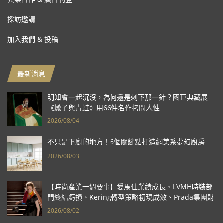
採訪邀請
加入我們 & 投稿
最新消息
明知會一起沉沒，為何還是刺下那一針？國巨典藏展
《蠍子與青蛙》用66件名作拷問人性
2026/08/04
不只是下廚的地方！6個關鍵點打造網美系夢幻廚房
2026/08/03
【時尚產業一週要事】愛馬仕業績成長、LVMH時裝部
門終結虧損、Kering轉型策略初現成效、Prada集團財
報亮眼
2026/08/02