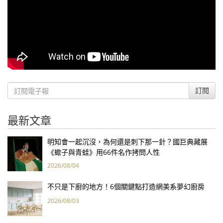
訂閱
最新文章
明知會一起沉沒，為何還是刺下那一針？國巨典藏展
《蠍子與青蛙》用66件名作拷問人性
2026/08/04
不只是下廚的地方！6個關鍵點打造網美系夢幻廚房
2026/08/03