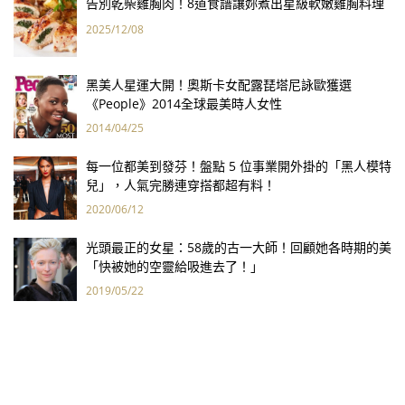
告別乾柴雞胸肉！8道食譜讓妳煮出星級軟嫩雞胸料理
2025/12/08
黑美人星運大開！奧斯卡女配露琵塔尼詠歐獲選
《People》2014全球最美時人女性
2014/04/25
每一位都美到發芬！盤點 5 位事業開外掛的「黑人模特
兒」，人氣完勝連穿搭都超有料！
2020/06/12
光頭最正的女星：58歲的古一大師！回顧她各時期的美
「快被她的空靈給吸進去了！」
2019/05/22