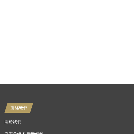
聯絡我們
關於我們
異業合作 & 廣告刊登