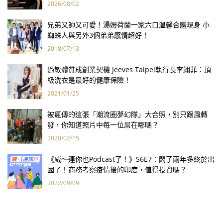
報亮眼
2026/08/02
兄弟又帥又可愛！湯姆荷蘭一家六口溫馨合體現身 小
蜘蛛人與另外3個弟弟感情超好！
2018/07/13
過敏體質成創業契機 Jeeves Taipei執行長李翊菲：頂
級洗衣是最好的健康保險！
2021/01/25
被瘋傳的這張「潮流圈夢幻隊」大合照，別只跟風轉
發，你知道照片中每一位屌在哪嗎？
2020/02/15
《威～連你也Podcast了！》S6E7：悶了兩年多終於出
國了！商務考察疫情後的印度，值得投資嗎？
2022/09/09