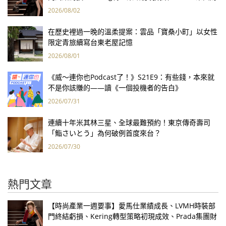
報亮眼
2026/08/02
在歷史裡過一晚的溫柔提案：雲品「寶桑小町」以女性
限定青旅續寫台東老屋記憶
2026/08/01
《威～連你也Podcast了！》S21E9：有些錢，本來就
不是你該賺的——讀《一個投機者的告白》
2026/07/31
連續十年米其林三星、全球最難預約！東京傳奇壽司
「鮨さいとう」為何破例首度來台？
2026/07/30
熱門文章
【時尚產業一週要事】愛馬仕業績成長、LVMH時裝部
門終結虧損、Kering轉型策略初現成效、Prada集團財