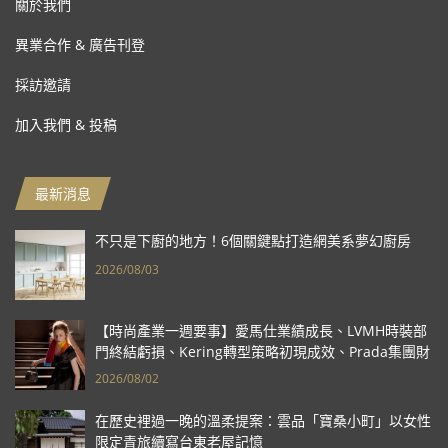
關於我們
異業合作 & 廣告刊登
採訪邀請
加入我們 & 投稿
最新消息
不只是下廚的地方！6個關鍵點打造網美系夢幻廚房
2026/08/03
【時尚產業一週要事】愛馬仕業績成長、LVMH時裝部
門終結虧損、Kering轉型策略初現成效、Prada集團財
報亮眼
2026/08/02
在歷史裡過一晚的溫柔提案：雲品「寶桑小町」以女性
限定青旅續寫台東老屋記憶