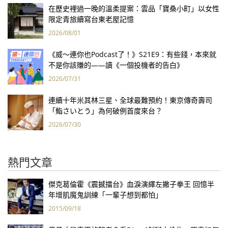
在歷史裡過一晚的溫柔提案：雲品「寶桑小町」以女性
限定青旅續寫台東老屋記憶
2026/08/01
《威～連你也Podcast了！》S21E9：有些錢，本來就
不是你該賺的——讀《一個投機者的告白》
2026/07/31
連續十年米其林三星、全球最難預約！東京傳奇壽司
「鮨さいとう」為何破例首度來台？
2026/07/30
熱門文章
傑克葛倫霍《震撼擂台》血淚演繹左撇子拳王 回憶半
年增肌魔鬼訓練「一輩子想到都怕」
2015/09/18