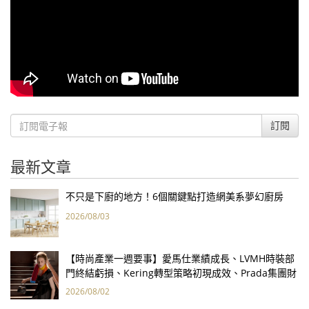
訂閱
最新文章
不只是下廚的地方！6個關鍵點打造網美系夢幻廚房
2026/08/03
【時尚產業一週要事】愛馬仕業績成長、LVMH時裝部
門終結虧損、Kering轉型策略初現成效、Prada集團財
報亮眼
2026/08/02