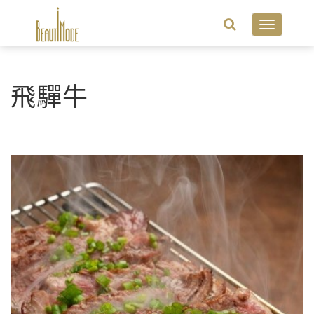
Toggle
navigatio
飛驒牛