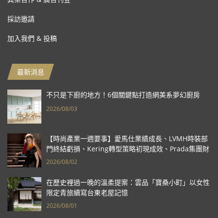
採訪邀請
加入我們 & 投稿
最新消息
不只是下廚的地方！6個關鍵點打造網美系夢幻廚房
2026/08/03
【時尚產業一週要事】愛馬仕業績成長、LVMH時裝部
門終結虧損、Kering轉型策略初現成效、Prada集團財
報亮眼
2026/08/02
在歷史裡過一晚的溫柔提案：雲品「寶桑小町」以女性
限定青旅續寫台東老屋記憶
2026/08/01