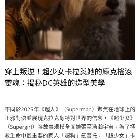
穿上叛逆！超少女卡拉與她的龐克搖滾
靈魂：揭秘DC英雄的造型美學
不同於2025年《超人》（Superman）聚焦在地球上的
正邪對決並展現克拉克肯特對世界的信念，《超少女》
（Supergirl）將故事規模全面擴張至浩瀚宇宙。為了拯
救生命中最重要的家人「超狗」氪普托，「超少女」卡