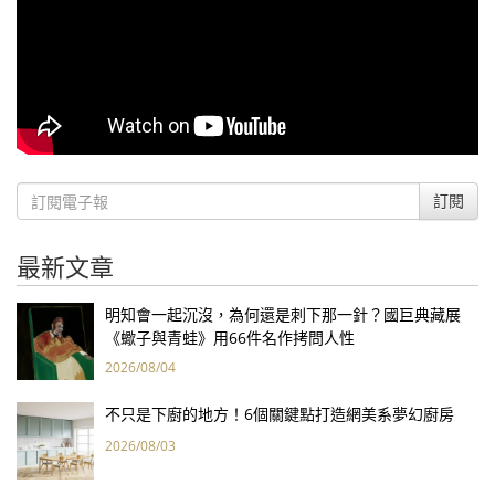
訂閱
最新文章
明知會一起沉沒，為何還是刺下那一針？國巨典藏展
《蠍子與青蛙》用66件名作拷問人性
2026/08/04
不只是下廚的地方！6個關鍵點打造網美系夢幻廚房
2026/08/03