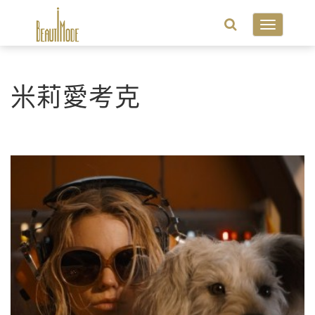
Toggle
navigatio
米莉愛考克