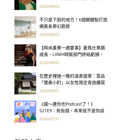
用66件名作拷問人性
2026/08/04
不只是下廚的地方！6個關鍵點打造
網美系夢幻廚房
2026/08/03
【時尚產業一週要事】愛馬仕業績
成長、LVMH時裝部門終結虧損、
Kering轉型策略初現成效、Prada
2026/08/02
集團財報亮眼
在歷史裡過一晚的溫柔提案：雲品
「寶桑小町」以女性限定青旅續寫
台東老屋記憶
2026/08/01
《威～連你也Podcast了！》
S21E9：有些錢，本來就不是你該
賺的——讀《一個投機者的告白》
2026/07/31