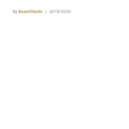
。
紹峰住在27坪大的套房，內有客廳、餐廳及臥
房，浴室裡備有淋浴間和浴缸，沐浴乳、身體
By
BeautiMode
| 2013/10/29
乳、洗髮精、潤髮乳和香皂都是法國精品品牌愛
馬仕（Hermès）所出品的，就算四爺無法享受
到玫瑰花浴，也能透過這些頂級沐浴用品在工作
後洗淨一身疲憊。從房間向外望出去，擁有寬闊
的視野，四爺能坐在窗戶旁的躺椅俯瞰台北市區
的景致，&