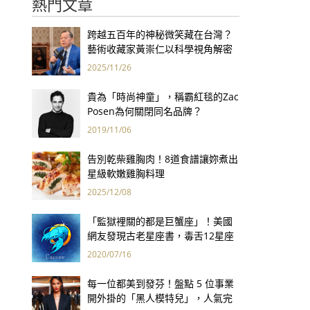
熱門文章
跨越五百年的神秘微笑藏在台灣？
藝術收藏家黃崇仁以科學視角解密
「最年輕的蒙娜麗莎」
2025/11/26
貴為「時尚神童」，稱霸紅毯的Zac
Posen為何關閉同名品牌？
2019/11/06
告別乾柴雞胸肉！8道食譜讓妳煮出
星級軟嫩雞胸料理
2025/12/08
「監獄裡關的都是巨蟹座」！美國
網友發現古老星座書，毒舌12星座
性格精準到爆笑！
2020/07/16
每一位都美到發芬！盤點 5 位事業
開外掛的「黑人模特兒」，人氣完