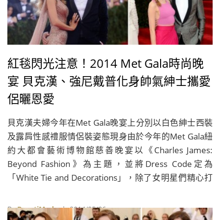
紅毯閃光注意！2014 Met Gala時尚晚
宴 貝克漢、強尼戴普化身帥氣紳士攜愛
侶曬恩愛
貝克漢夫婦今年在Met Gala晚宴上分別以白色紳士西裝
及露肩性感禮服情侶裝姿態現身由於今年的Met Gala紐
約大都會藝術博物館慈善晚宴以《Charles James:
Beyond Fashion》為主題，並將Dress Code定為
「White Tie and Decorations」，除了女明星們精心打
扮要驚豔紅毯外，眾男星們也紛紛穿起最正統的男士禮
服出席，像是向來走嬉皮風格的強尼戴普Johnny Deep
By
BeautiMode
| 2014/05/06
也難得穿起燕尾服搭配三件式白色短背心與硬挺白色襯