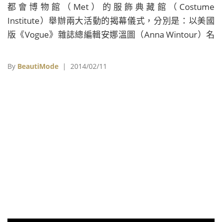
都會博物館（Met）的服飾典藏館（Costume
Institute）舉辦兩大活動的揭幕儀式，分別是：以美國
版《Vogue》雜誌總編輯安娜溫圖（Anna Wintour）名
字命名的展廳「Anna Wintour Costume Center」正式
開幕，以及這個展廳的第一個服飾展覽「美國高級訂製
By
BeautiMode
| 2014/02/11
服之父──查爾斯詹姆士：永恆經典」（Charles
James：Beyond Fashion）開展，將於今年5月8日正式
對外開放，展期至今年8月10日。 開幕現場請到瑞典國
寶級影后英格麗褒曼（Ingrid Bergman）的外孫女暨美
國名模Elettra Wiedemann，穿上Charles James經典的
黑白四葉草禮服亮相，替這個重要的時刻留下紀念性的
影像。 Charles James是20世紀初美&