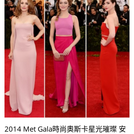
衫，並手持紳士權杖帥氣出席；「足球金童」貝克漢
David Beckham ，則穿上和老婆維多利亞Victoria
Beckham相同色系的西裝正裝，化身白馬王子；其餘出
席的男藝人們還包括擔任本屆副策展人的布萊德利庫柏
Bradley Cooper、英國男星班奈狄克康柏
2014 Met Gala時尚奧斯卡星光璀璨 安