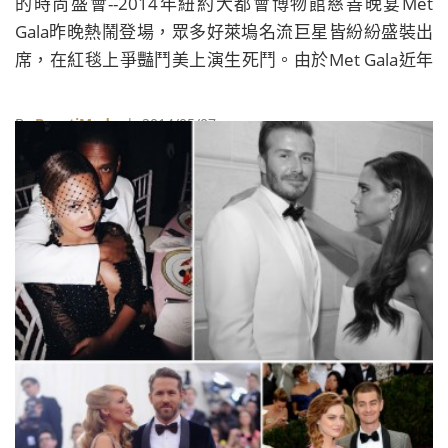
的時尚盛會--2014年紐約大都會博物館慈善晚宴Met
Gala昨晚熱鬧登場，眾多好萊塢名流巨星皆紛紛盛裝出
席，在紅毯上爭豔鬥美上演生死鬥。由於Met Gala近年
來皆由《VOGUE》總編安娜溫圖由Anna Wintour負責擔
任活動主席，因此現場除了看得到大牌名流藝人外，時
By
BeautiMode
| 2014/05/07
尚圈重量級設計師與眾多超模，像是美國A咖設計師
Michael Kors、Tommy Hilfiger、時尚金童Tom Ford、
「小馬哥」Marc Jacobs；搞怪超模卡拉迪樂芬妮Cara
Delevigne、布萊德利庫柏嫩模女友Suki Waterhouse、
近來轉戰戲劇圈的凱特阿普頓Kate Upton、黑珍珠娜歐
蜜坎貝兒Naomi Campbell、傳奇超模吉賽兒邦臣Gisele
Bundchen、頂著標誌大紅法的&