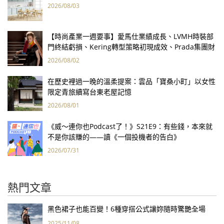
2026/08/03
【時尚產業一週要事】愛馬仕業績成長、LVMH時裝部
門終結虧損、Kering轉型策略初現成效、Prada集團財
報亮眼
2026/08/02
在歷史裡過一晚的溫柔提案：雲品「寶桑小町」以女性
限定青旅續寫台東老屋記憶
2026/08/01
《威～連你也Podcast了！》S21E9：有些錢，本來就
不是你該賺的——讀《一個投機者的告白》
2026/07/31
熱門文章
黑色裙子也能百變！6種穿搭公式讓妳隨時驚艷全場
2025/11/08