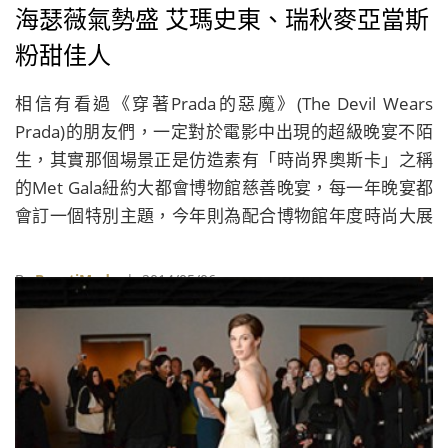
海瑟薇氣勢盛 艾瑪史東、瑞秋麥亞當斯
粉甜佳人
相信有看過《穿著Prada的惡魔》(The Devil Wears
Prada)的朋友們，一定對於電影中出現的超級晚宴不陌
生，其實那個場景正是仿造素有「時尚界奧斯卡」之稱
的Met Gala紐約大都會博物館慈善晚宴，每一年晚宴都
會訂一個特別主題，今年則為配合博物館年度時尚大展
《Charles James: Beyond Fashion》，特定將服裝
Dress Code定名為「White Tie and Decorations」， 要
By
BeautiMode
| 2014/05/06
將時間拉回到時尚界最經典優雅的年代。這場堪稱時尚
界的年度盛事，今年出席的名流巨星依然星光璀璨，場
面一點都不輸給正統的頒獎典禮，像是強尼戴普Johnny
Depp與未婚妻安柏赫德Amber Heard、「蜘蛛人情侶
檔」安德魯加菲爾德Andrew Garfield與艾瑪史東Emma
Stone、「綠光戰警」萊恩雷諾斯Ryan Reynolds與性感