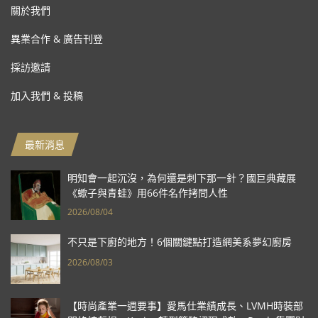
關於我們
異業合作 & 廣告刊登
採訪邀請
加入我們 & 投稿
最新消息
明知會一起沉沒，為何還是刺下那一針？國巨典藏展
《蠍子與青蛙》用66件名作拷問人性
2026/08/04
不只是下廚的地方！6個關鍵點打造網美系夢幻廚房
2026/08/03
【時尚產業一週要事】愛馬仕業績成長、LVMH時裝部