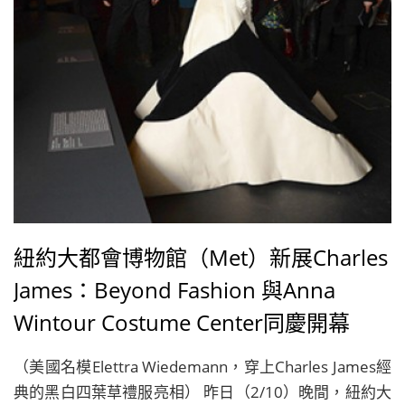
愛妻布蕾克萊芙莉Blake Lively、貝克漢夫婦David
Beckham &Victoria Beckham、安海瑟威Anne
Hathaway、瑞秋麥亞當斯Rachel McAdams、艾美亞當
斯Amy Adams、鄉村小天后泰勒絲Taylor Swift、西洋
天后碧昂絲Beyonce與蕾哈娜Rihanna等人皆使出渾身
解數盛裝出席，相當有看頭。
紐約大都會博物館（Met）新展Charles
James：Beyond Fashion 與Anna
Wintour Costume Center同慶開幕
（美國名模Elettra Wiedemann，穿上Charles James經
典的黑白四葉草禮服亮相） 昨日（2/10）晚間，紐約大