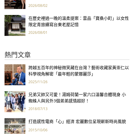
報亮眼
2026/08/02
在歷史裡過一晚的溫柔提案：雲品「寶桑小町」以女性
限定青旅續寫台東老屋記憶
2026/08/01
熱門文章
跨越五百年的神秘微笑藏在台灣？藝術收藏家黃崇仁以
科學視角解密「最年輕的蒙娜麗莎」
2025/11/26
兄弟又帥又可愛！湯姆荷蘭一家六口溫馨合體現身 小
蜘蛛人與另外3個弟弟感情超好！
2018/07/13
打造感性電商「心」經濟 宏麗數位呈現嶄新時尚風貌
2015/10/06