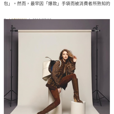
包」。然而，最早因「爆款」手袋而被消費者所熟知的
百年奢侈手袋品牌Lancel如今卻逐漸淡出消費者的視
線。
By
LADYMAX
| 2019/07/19