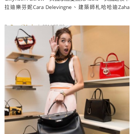
拉迪樂芬妮Cara Delevingne、建築師札哈哈迪Zaha
Hadid、英國超模Georgia May Jagger、Katie Adie、
Tracey Emin、Jerry Hall、Tanya Ling、Naomie Harris
By
BeautiMode
| 2014/05/02
等人，各自設計一款富含個人特色的Fendi Peekaboo包
款，透過蘇富比，從5月1日至5月31日，拍賣這10款限
定包款。拍賣包款的最低起拍價為15,000英鎊（約新台
幣76萬元），最高起價為葛妮絲派特蘿所設計的包款，
為20,000英鎊（約為新台幣100萬元），所得將會捐
出，幫助弱勢或受虐的兒童。 照片與資料來源：Fendi