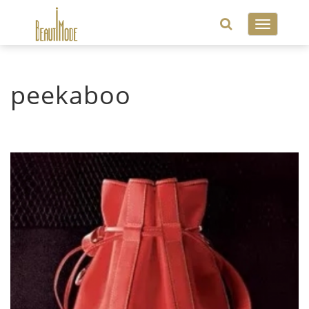
Toggle
navigatio
peekaboo