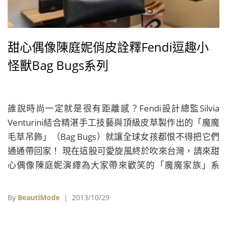
甜心偶像陳庭妮俏皮詮釋Fendi逗趣小
怪獸Bag Bugs系列
誰說時尚一定就是很有距離感？Fendi設計總監Silvia
Venturini結合精湛手工技藝與頂級皮草製作出的「魔魔
毛草吊飾」（Bag Bugs）就讓全球女孩都恨不得把它們
通通帶回家！ 現在這股可愛旋風終於吹來台灣，請來甜
心偶像陳庭妮演繹為大家帶來歡笑的「魔魔家族」系
列。新品發表會上，陳庭妮身穿Fendi 2014年早春度假
系列的粉紅洋裝，搭配她個人最喜歡的「黑色牛皮魔魔
By
BeautiMode
| 2013/10/29
手提包」，為清爽的造型增添一股幽默詼諧的活力。魔
魔吊飾初春新成員以多種鮮豔的色彩區別不同的角色，