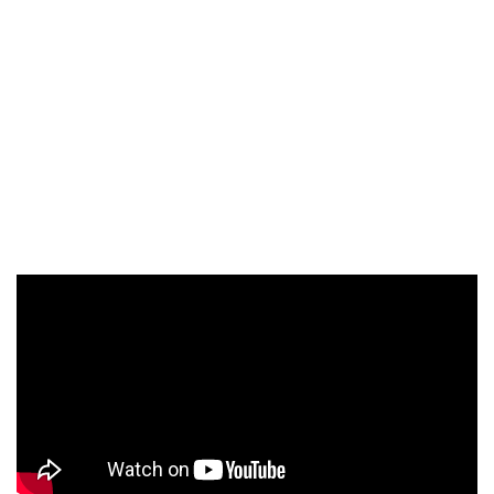
臉部由不同的短貂毛構成，頭髮則以銀狐毛製作，讓每
一個魔魔都呈現出各自不同的鮮明性格！ （陳庭妮手ý