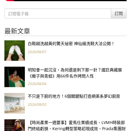
訂閱
最新文章
白鞋越洗越黃的驚天祕密 神仙級洗鞋大法公開！
2026/08/07
明知會一起沉沒，為何還是刺下那一針？國巨典藏展
《蠍子與青蛙》用66件名作拷問人性
2026/08/04
不只是下廚的地方！6個關鍵點打造網美系夢幻廚房
2026/08/03
【時尚產業一週要事】愛馬仕業績成長、LVMH時裝部
門終結虧損、Kering轉型策略初現成效、Prada集團財