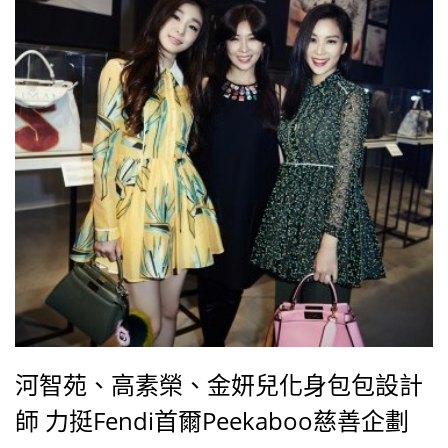
河智苑、高素榮、金妍兒化身包包設計
師 力挺Fendi首爾Peekaboo慈善企劃